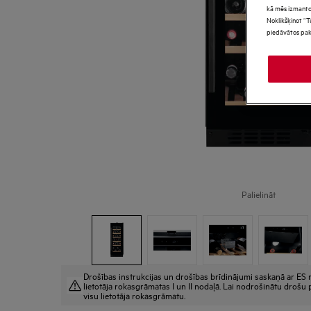
kā mēs izmanto
Noklikšķinot “T
piedāvātos pak
Palielināt
Drošības instrukcijas un drošības brīdinājumi saskaņā ar ES r
lietotāja rokasgrāmatas I un II nodaļā. Lai nodrošinātu drošu p
visu lietotāja rokasgrāmatu.