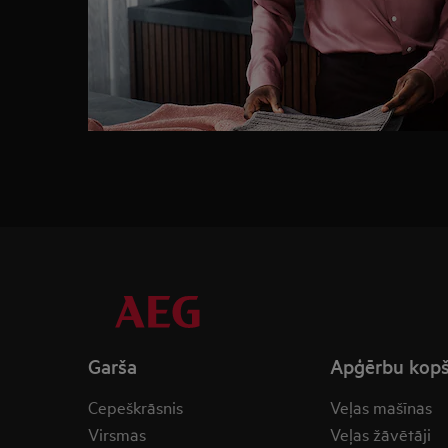
Garša
Apģērbu kop
Cepeškrāsnis
Veļas mašīnas
Virsmas
Veļas žāvētāji