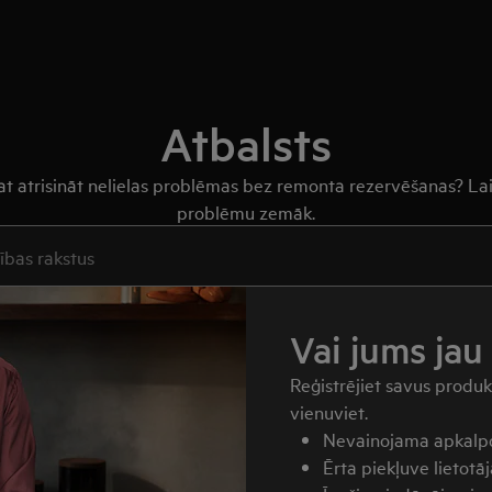
Atbalsts
arat atrisināt nelielas problēmas bez remonta rezervēšanas? Lai
problēmu zemāk.
akstus par atbalstu
Vai jums jau 
Reģistrējiet savus produ
vienuviet.
Nevainojama apkalpo
Ērta piekļuve lietot