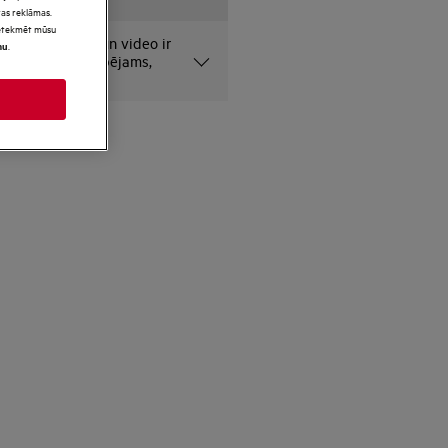
as reklāmas.
 ietekmēt mūsu
amie fotoattēli un video ir
.
mu
 nolūkiem un, iespējams,
i.