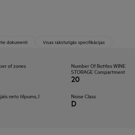
ītie dokumenti
Visas raksturīgās specifikācijas
er of zones
Number Of Bottles WINE
STORAGE Compartment
20
ais neto tilpums, l
Noise Class
D