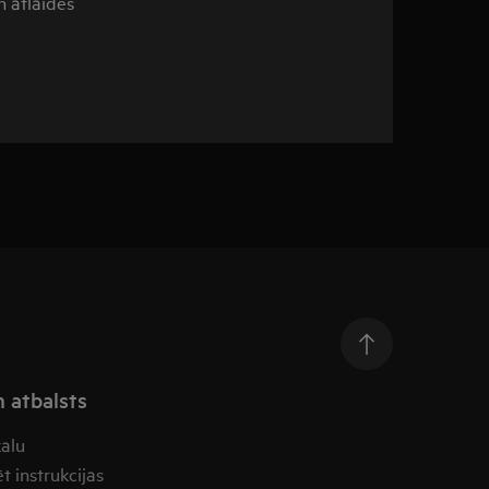
n atlaides
n atbalsts
kalu
t instrukcijas