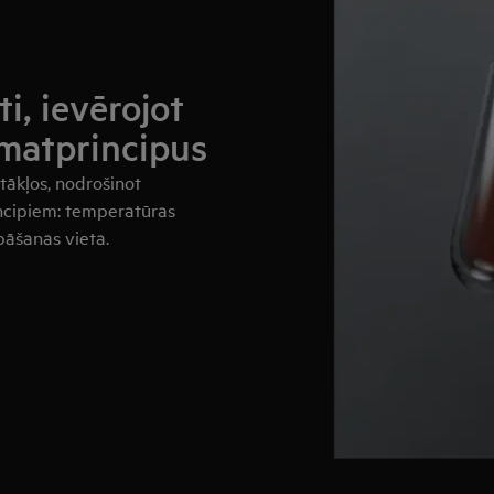
ti, ievērojot
amatprincipus
tākļos, nodrošinot
incipiem: temperatūras
bāšanas vieta.