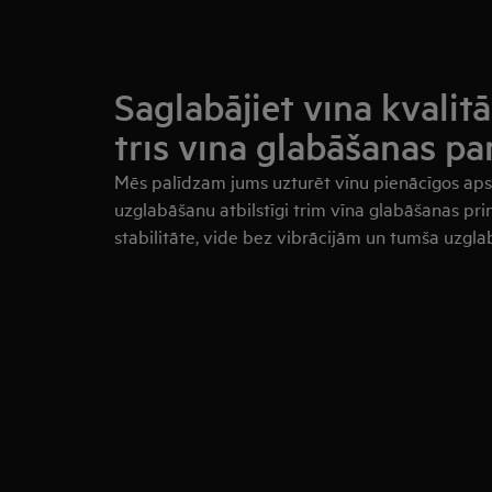
Saglabājiet vīna kvalitā
trīs vīna glabāšanas p
Mēs palīdzam jums uzturēt vīnu pienācīgos aps
uzglabāšanu atbilstīgi trim vīna glabāšanas pr
stabilitāte, vide bez vibrācijām un tumša uzgla