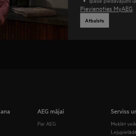
Īpašie piedāvājumi u
Pievienoties MyAEG
Atbalsts
šana
AEG mājai
Serviss u
Par AEG
Meklēt vei
Lejupielādē