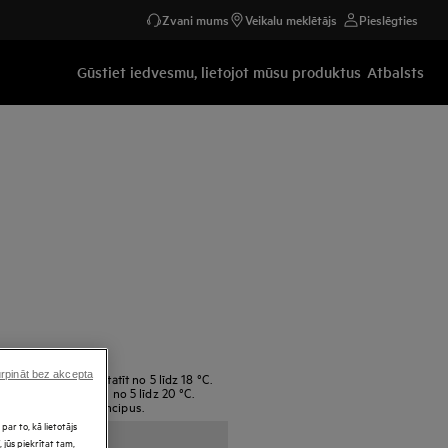
Zvani mums
Veikalu meklētājs
Pieslēgties
Gūstiet iedvesmu, lietojot mūsu produktus
Atbalsts
rpināt bez akcepta
emperatūru var iestatīt no 5 līdz 18 °C.
bāšanas temperatūru no 5 līdz 20 °C.
evērojot trīs pamatprincipus.
par to, kā lietotājs
 jūs piekrītat tam,