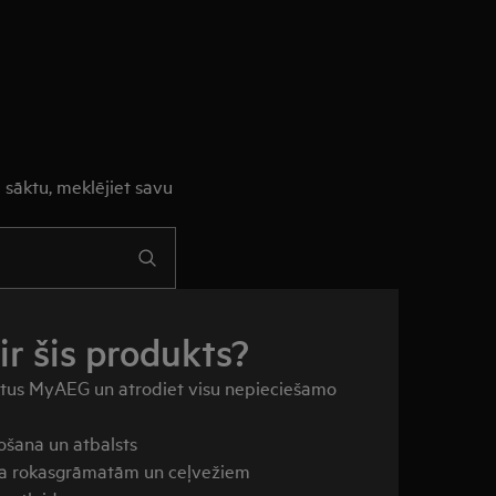
 sāktu, meklējiet savu
ir šis produkts?
ktus MyAEG un atrodiet visu nepieciešamo
šana un atbalsts
āja rokasgrāmatām un ceļvežiem