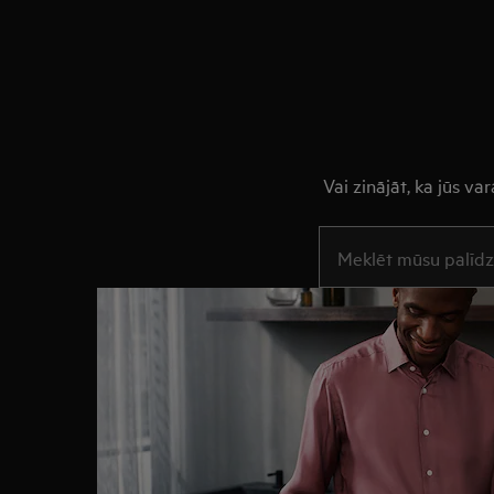
Vai zinājāt, ka jūs v
Rakstiet, lai meklētu r