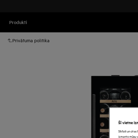
Produkti
Privātuma politika
Šī vietne iz
Sīkfaili un cita
izmanto mūsu vie