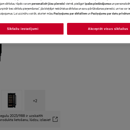
jam sīkfailus, tāpēc varam
vietnē, pielāgot
un personalizēt
personalizēt jūsu pieredzi
īpašos piedāvājumus
urpināt bez sīkfailu pieņemšanas”, jūs bloķējat nebūtiskus sīkfailus un savu pārlūkošanas pieredzi, un tas var
*Produkta lapas galerijā redz
alpojumus. Lai uzzinātu vairāk, skatiet mūsu
un
Paziņojumu par sīkfailiem
Paziņojumu par datu privātu
paredzēti tikai ilustratīviem
precīzi neatspoguļo šo model
Sīkfailu iestatījumi
Akceptēt visus sīkfailus
+
2
egulu 2023/988 ir uzskaitīti
rodukta lietošanu, lūdzu, izlasiet