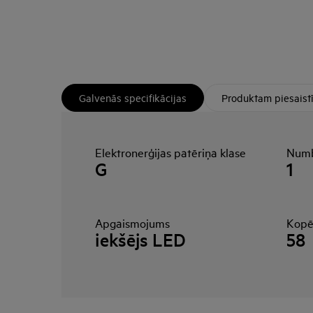
Galvenās specifikācijas
Produktam piesaist
Elektronerģijas patēriņa klase
Numb
G
1
Apgaismojums
Kopēj
iekšējs LED
58