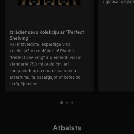
ilgstošai uzgla
Izrādiet savu kolekciju ar “Perfect
Shelving”
Vai ir izveidota iespaidīga vīna
kolekcija? Akcentējiet to! Plaukti
“Perfect Shelving” ir piemēroti visām
standarta 750 ml pudelēm, arī
šampanietim, un nodrošina ideālu
atstatumu, tā pasargājot etiķetes no
skrāpējumiem.
Atbalsts