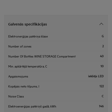
Galvenās specifikācijas
G
Elektronerģijas patēriņa klase
2
Number of zones
40
Number Of Bottles WINE STORAGE Compartment
10
Min. apkārtējā temperatūra, C
iekšējs LED
Apgaismojums
122
Kopējais neto tilpums, l
C
Noise Class
146
Elektroenerģijas patēriņš gadā, kWh