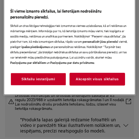
AWUD040B8B
Šī vietne izmanto sīkfailus, lai lietotājam nodrošinātu
Vīna ledusskapji
personalizētu pieredzi.
Sīkfaili un citas līdzīgas tehnoloģijas tiek izmantotas vietnes uzlabošanas, kā arī reklāmas un
mārketinga mērķiem. Informācija par to, kā lietotājs izmanto mūsu vietni, tiek kopīgota ar
sociālo mediju, reklāmas un analītikas partneriem. Noklikšķinot “Pieņemt visus sīkfailus”, jūs
piekrītat tam, kā mēs izmantojam sīkfailus, tāpēc varam
vietnē,
personalizēt jūsu pieredzi
Ražojuma informācijas lapa
pielāgot
un personalizētas reklāmas. Noklikšķinot “Turpināt bez
īpašos piedāvājumus
Priekšrocības
sīkfailu pieņemšanas”, jūs bloķējat nebūtiskus sīkfailus un savu pārlūkošanas pieredzi, un tas
8000. sērijas plaukti “Perfect Shelving“ ļauj izvietot vīnu piemērotā
var ietekmēt mūsu piedāvātos pakalpojumus. Lai uzzinātu vairāk, skatiet mūsu
izkārtojumā.
un
.
Paziņojumu par sīkfailiem
Paziņojumu par datu privātumu
Izrādiet savu kolekciju ar augstākās kvalitātes plauktiem “Perfect Shelving”.
Uzturiet sarkanvīnu un baltvīnu gatavu pasniegšanai ar “Dual-Zone Pro“.
Aizsargājiet vīna pudeles, izmantojot “Cellar Pro” 5 pamatprincipus.
Sīkfailu iestatījumi
Akceptēt visus sīkfailus
Drošības instrukcijas un drošības brīdinājumi saskaņā ar ES
regulu 2023/988 ir uzskaitīti lietotāja rokasgrāmatas I un II nodaļā.
Lai nodrošinātu drošu produkta lietošanu, lūdzu, izlasiet visu
lietotāja rokasgrāmatu.
*Produkta lapas galerijā redzamie fotoattēli un
video ir paredzēti tikai ilustratīviem nolūkiem un,
iespējams, precīzi neatspoguļo šo modeli.