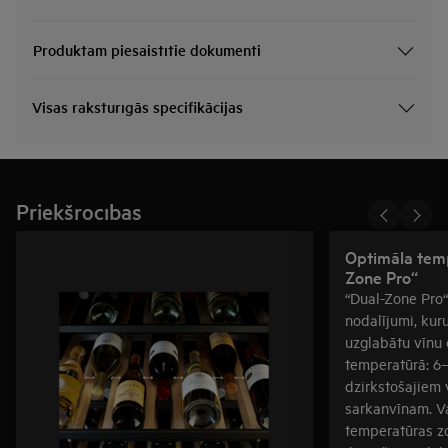
Produktam piesaistītie dokumenti
Visas raksturīgās specifikācijas
Priekšrocības
Optimāla temp
Zone Pro“
“Dual-Zone Pro“ 
nodalījumi, kurus
uzglabātu vīnu
temperatūrā: 6
dzirkstošajiem 
sarkanvīnam. Va
temperatūras z