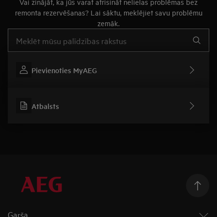
Vai zinājāt, ka jūs varat atrisināt nelielas problēmas bez
remonta rezervēšanas? Lai sāktu, meklējiet savu problēmu
zemāk.
Rakstiet, lai meklētu rakstus par atbalstu
Pievienoties MyAEG
Atbalsts
Garša