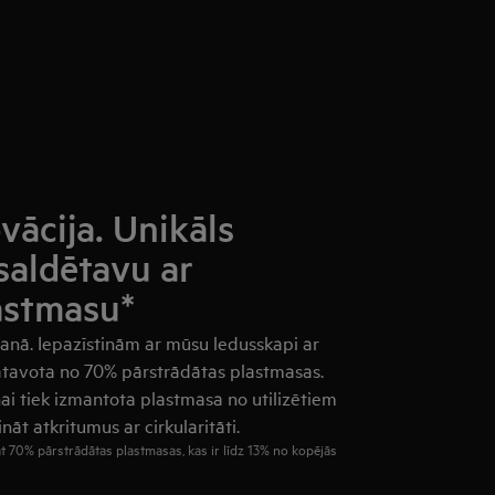
vācija. Unikāls
saldētavu ar
astmasu*
šanā. Iepazīstinām ar mūsu ledusskapi ar
gatavota no 70% pārstrādātas plastmasas.
i tiek izmantota plastmasa no utilizētiem
āt atkritumus ar cirkularitāti.
pat 70% pārstrādātas plastmasas, kas ir līdz 13% no kopējās