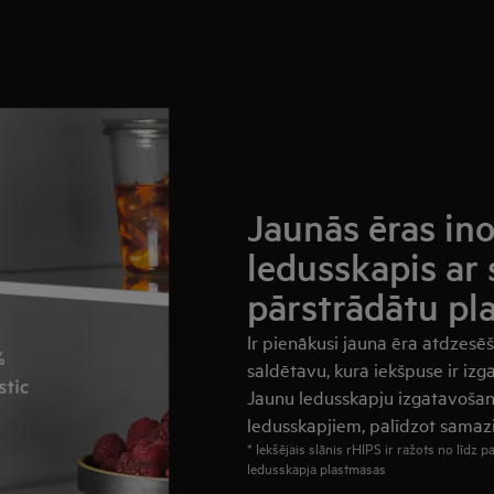
Jaunās ēras ino
ledusskapis ar 
pārstrādātu pl
Ir pienākusi jauna ēra atdzesē
saldētavu, kura iekšpuse ir iz
Jaunu ledusskapju izgatavošana
ledusskapjiem, palīdzot samazin
* Iekšējais slānis rHIPS ir ražots no līdz 
ledusskapja plastmasas