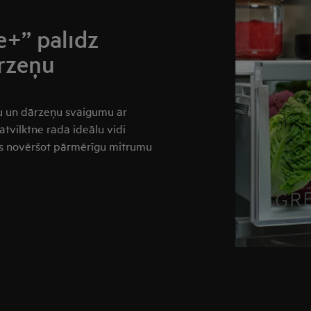
e+” palīdz
ārzeņu
ļu un dārzeņu svaigumu ar
vilktne rada ideālu vidi
kus novēršot pārmērīgu mitrumu