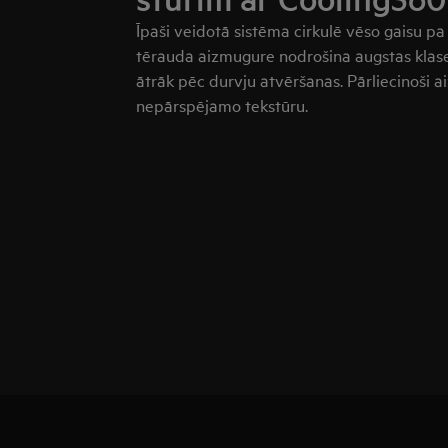
Īpaši veidotā sistēma cirkulē vēso gaisu pa
tērauda aizmugure nodrošina augstas klases
ātrāk pēc durvju atvēršanas. Pārliecinoši a
nepārspējamo tekstūru.