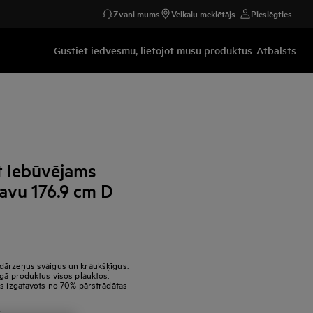
Zvani mums
Veikalu meklētājs
Pieslēgties
Gūstiet iedvesmu, lietojot mūsu produktus
Atbalsts
t Iebūvējams
tavu 176.9 cm D
dārzeņus svaigus un kraukšķīgus.
rgā produktus visos plauktos.
as izgatavots no 70% pārstrādātas