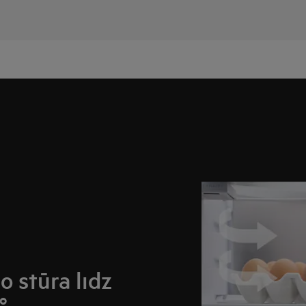
o stūra līdz
°