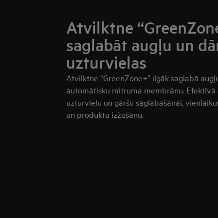
Atvilktne “GreenZon
saglabāt augļu un d
uzturvielas
Atvilktne “GreenZone+” ilgāk saglabā aug
automātisku mitruma membrānu. Efektīvā at
uzturvielu un garšu saglabāšanai, vienlai
un produktu izžūšanu.