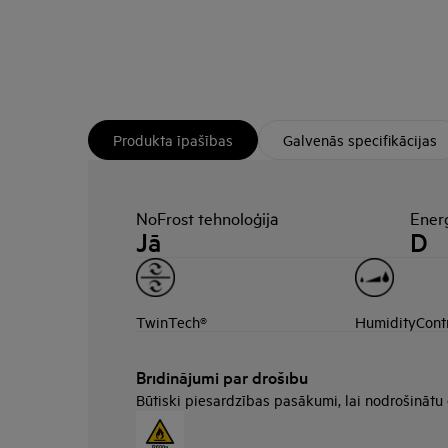
Produkta īpašības
Galvenās specifikācijas
NoFrost tehnoloģija
Enerģ
Jā
D
TwinTech®
HumidityCont
Brīdinājumi par drošību
Būtiski piesardzības pasākumi, lai nodrošinātu