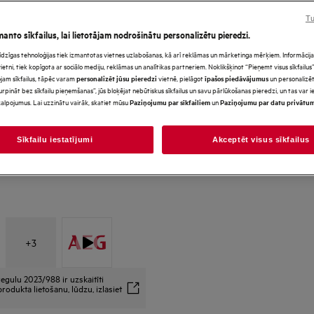
Tu
manto sīkfailus, lai lietotājam nodrošinātu personalizētu pieredzi.
s līdzīgas tehnoloģijas tiek izmantotas vietnes uzlabošanas, kā arī reklāmas un mārketinga mērķiem. Informācija 
*Produkta lapas galerijā redz
tni, tiek kopīgota ar sociālo mediju, reklāmas un analītikas partneriem. Noklikšķinot “Pieņemt visus sīkfailus”,
paredzēti tikai ilustratīviem
jam sīkfailus, tāpēc varam
vietnē, pielāgot
un personalizēt
personalizēt jūsu pieredzi
īpašos piedāvājumus
precīzi neatspoguļo šo model
urpināt bez sīkfailu pieņemšanas”, jūs bloķējat nebūtiskus sīkfailus un savu pārlūkošanas pieredzi, un tas var
alpojumus. Lai uzzinātu vairāk, skatiet mūsu
un
Paziņojumu par sīkfailiem
Paziņojumu par datu privātu
Sīkfailu iestatījumi
Akceptēt visus sīkfailus
+
3
egulu 2023/988 ir uzskaitīti
rodukta lietošanu, lūdzu, izlasiet