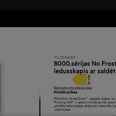
TSC8M183DC
8000.sērijas No Fros
ledusskapis ar saldē
Ražojuma informācijas lapa
Priekšrocības
Atvilktne “GreenZone+” saglabā augļus un 
Cooling 360° — gaisa cirkulācija, kas pasa
Unikāls ledusskapja iekšpuses materiāls, k
plastmasas.