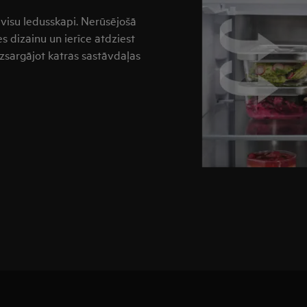
 visu ledusskapi. Nerūsējošā
 dizainu un ierīce atdziest
izsargājot katras sastāvdaļas