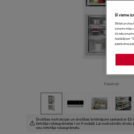
Šī vietne iz
Sīkfaili un cita
izmanto mūsu vie
kā mēs izmanto
Noklikšķinot “T
piedāvātos pak
Palielināt
Drošības instrukcijas un drošības brīdinājumi saskaņā ar ES r
lietotāja rokasgrāmatas I un II nodaļā. Lai nodrošinātu drošu p
visu lietotāja rokasgrāmatu.