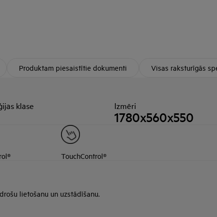
Produktam piesaistītie dokumenti
Visas raksturīgās spe
ijas klase
Izmēri
1780x560x550
rol®
TouchControl®
 drošu lietošanu un uzstādīšanu.