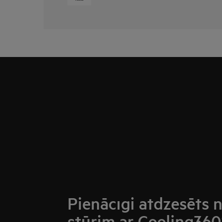
Pienācīgi atdzesēts n
stūrim ar Cooling360