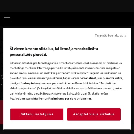
Privātuma politika
Turpināt bez akcepta
0
Šī vietne izmanto sīkfailus, lai lietotājam nodrošinātu
undefined
personalizētu pieredzi.
Sīkfaili un citas līdzīgas tehnoloģijas tiek izmantotas vietnes uzlabošanas, kā arī reklāmas un
mārketinga mērķiem. Informācija par to, kā lietotājs izmanto mūsu vietni, tiek kopīgota ar
sociālo mediju, reklāmas un analītikas partneriem. Noklikšķinot “Pieņemt visus sīkfailus”, jūs
piekrītat tam, kā mēs izmantojam sīkfailus, tāpēc varam
vietnē,
personalizēt jūsu pieredzi
pielāgot
un personalizētas reklāmas. Noklikšķinot “Turpināt bez
īpašos piedāvājumus
sīkfailu pieņemšanas”, jūs bloķējat nebūtiskus sīkfailus un savu pārlūkošanas pieredzi, un tas
var ietekmēt mūsu piedāvātos pakalpojumus. Lai uzzinātu vairāk, skatiet mūsu
/
3
un
.
Paziņojumu par sīkfailiem
Paziņojumu par datu privātumu
Sīkfailu iestatījumi
Akceptēt visus sīkfailus