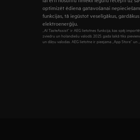
optimizēt ēdiena gatavošanai nepieciešam
funkcijas, tā iegūstot veselīgākus, gardāku
elektroenerģiju.
„AI TasteAssist“ ir AEG lietotnes funkcija, kas spēj importēt
zviedru un holandiešu valodā. 2025. gada laikā tiks pievie
un dāņu valodas. AEG lietotne ir pieejama „App Store“ un „