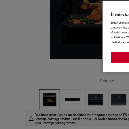
Šī vietne iz
Sīkfaili un cita
izmanto mūsu vie
kā mēs izmanto
Noklikšķinot “T
piedāvātos pak
Palielināt
Drošības instrukcijas un drošības brīdinājumi saskaņā ar ES r
lietotāja rokasgrāmatas I un II nodaļā. Lai nodrošinātu drošu p
visu lietotāja rokasgrāmatu.