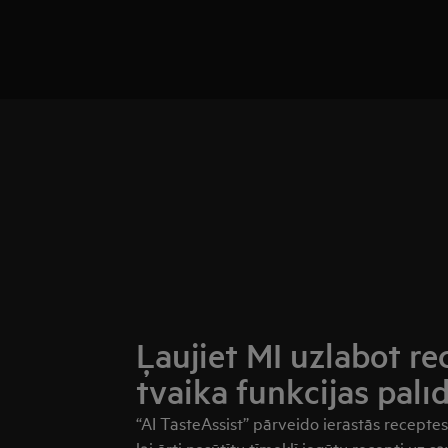
Ļaujiet MI uzlabot re
tvaika funkcijas palī
“AI TasteAssist” pārveido ierastās receptes 
lai ērti nosūtītu tīmeklī iegūtu recepti uz s