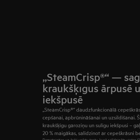
„SteamCrisp®“ — sag
kraukšķīgus ārpusē u
iekšpusē
„SteamCrisp®“ daudzfunkcionālā cepeškrās
cepšanai, apbrūnināšanai un uzsildīšanai. 
kraukšķīgu garoziņu un sulīgu iekšpusi – gaļa
20 % maigākas, salīdzinot ar cepeškrāsni be
Pamatojoties uz ārēji veiktu testu, kurā salīdzināts vistas (l