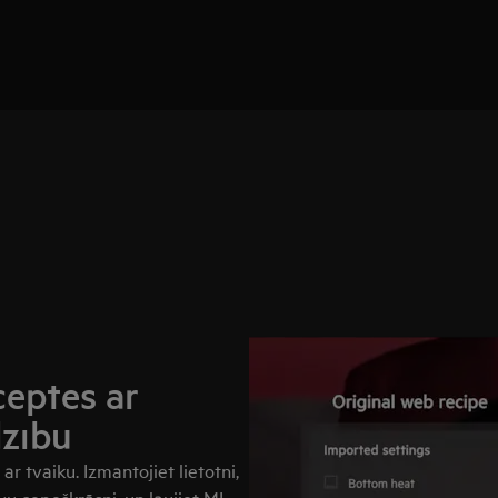
ceptes ar
dzību
ar tvaiku. Izmantojiet lietotni,
avu cepeškrāsni, un ļaujiet MI