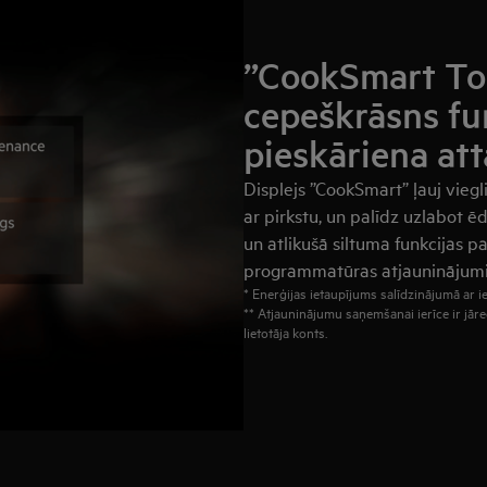
”CookSmart Tou
cepeškrāsns fu
pieskāriena at
Displejs ”CookSmart” ļauj viegl
ar pirkstu, un palīdz uzlabot ē
un atlikušā siltuma funkcijas pa
programmatūras atjauninājumi d
* Enerģijas ietaupījums salīdzinājumā ar
** Atjauninājumu saņemšanai ierīce ir jāre
lietotāja konts.