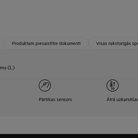
Produktam piesaistītie dokumenti
Visas raksturīgās spe
ums (L)
Pārtikas sensors
Ātrā uzkarsēša