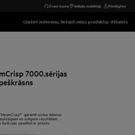
Zvani mums
Veikalu meklētājs
Pieslēgties
Gūstiet iedvesmu, lietojot mūsu produktus
Atbalsts
mCrisp 7000.sērijas
epeškrāsns
“SteamCrisp®” garantē izcilus ēdienus
aukšķīgiem un sulīgiem rezultātiem.
funkcijas, pavelkot ar pirkstu.