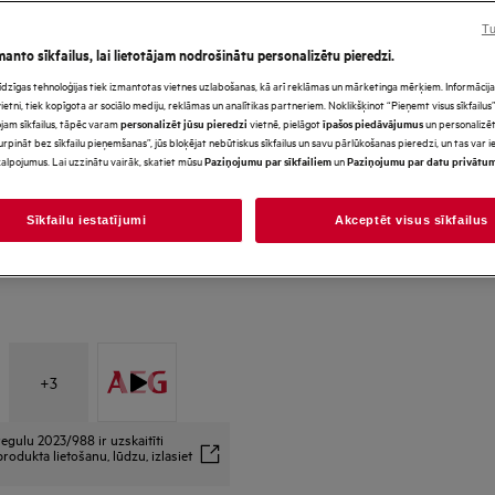
Tu
manto sīkfailus, lai lietotājam nodrošinātu personalizētu pieredzi.
*Produkta lapas galerijā redz
s līdzīgas tehnoloģijas tiek izmantotas vietnes uzlabošanas, kā arī reklāmas un mārketinga mērķiem. Informācija 
paredzēti tikai ilustratīviem
tni, tiek kopīgota ar sociālo mediju, reklāmas un analītikas partneriem. Noklikšķinot “Pieņemt visus sīkfailus”,
precīzi neatspoguļo šo model
jam sīkfailus, tāpēc varam
vietnē, pielāgot
un personalizēt
personalizēt jūsu pieredzi
īpašos piedāvājumus
urpināt bez sīkfailu pieņemšanas”, jūs bloķējat nebūtiskus sīkfailus un savu pārlūkošanas pieredzi, un tas var
alpojumus. Lai uzzinātu vairāk, skatiet mūsu
un
Paziņojumu par sīkfailiem
Paziņojumu par datu privātu
Sīkfailu iestatījumi
Akceptēt visus sīkfailus
+
3
egulu 2023/988 ir uzskaitīti
rodukta lietošanu, lūdzu, izlasiet