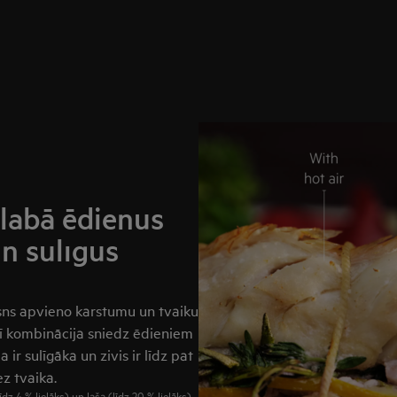
labā ēdienus
n sulīgus
ns apvieno karstumu un tvaiku
Šī kombinācija sniedz ēdieniem
 ir sulīgāka un zivis ir līdz pat
z tvaika.
īdz 4 % lielāks) un laša (līdz 20 % lielāks)