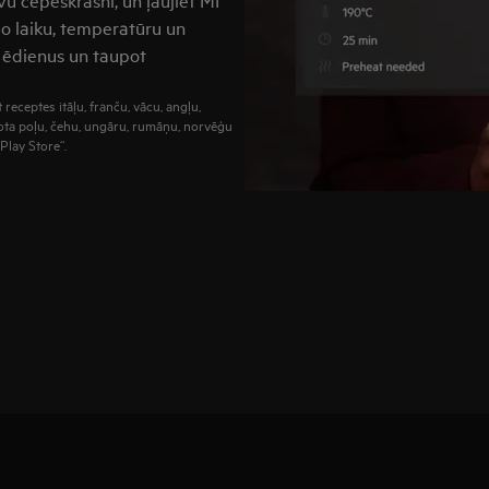
o laiku, temperatūru un
s ēdienus un taupot
 receptes itāļu, franču, vācu, angļu,
nota poļu, čehu, ungāru, rumāņu, norvēģu
Play Store“.