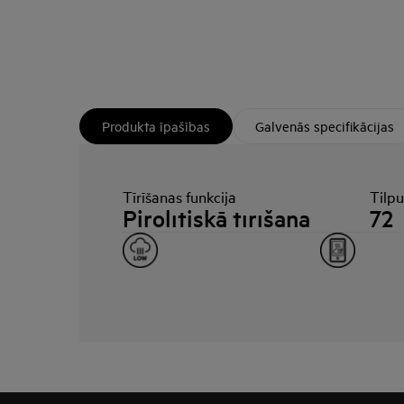
Produkta īpašības
Galvenās specifikācijas
Tīrīšanas funkcija
Tilp
Pirolītiskā tīrīšana
72