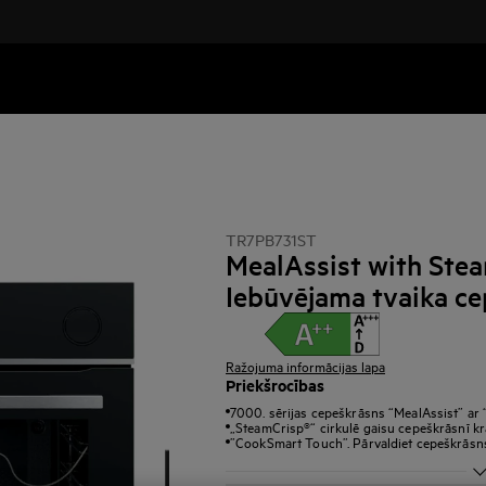
TR7PB731ST
MealAssist with Stea
Iebūvējama tvaika c
Ražojuma informācijas lapa
Priekšrocības
7000. sērijas cepeškrāsns “MealAssist” ar 
„SteamCrisp®“ cirkulē gaisu cepeškrāsnī kr
”CookSmart Touch”. Pārvaldiet cepeškrāsns 