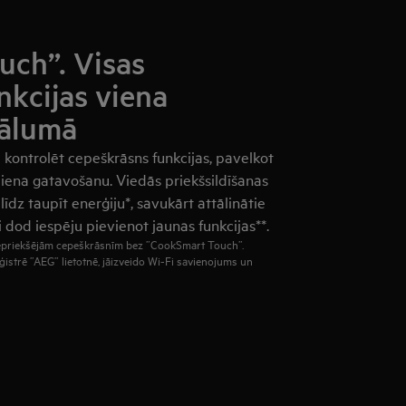
ch”. Visas
nkcijas viena
tālumā
i kontrolēt cepeškrāsns funkcijas, pavelkot
diena gatavošanu. Viedās priekšsildīšanas
līdz taupīt enerģiju*, savukārt attālinātie
od iespēju pievienot jaunas funkcijas**.
 iepriekšējām cepeškrāsnīm bez ”CookSmart Touch”.
ģistrē ”AEG” lietotnē, jāizveido Wi-Fi savienojums un