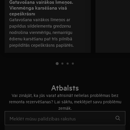
Gatavošana vairākos līmeņos.
Vienmērīga karsēšana visā
cepeškrāsnī
Gatavošana vairākos līmeņos ar
papildus sildelementa gredzenu
nodrošina vienmērīgu, nemainīgu
ēdienu karsēšanu pat trīs pilnībā
piepildītās cepeškrāsns paplātēs.
Atbalsts
Vai zinājāt, ka jūs varat atrisināt nelielas problēmas bez
remonta rezervēšanas? Lai sāktu, meklējiet savu problēmu
zemāk.
Rakstiet, lai meklētu rakstus par atbalstu