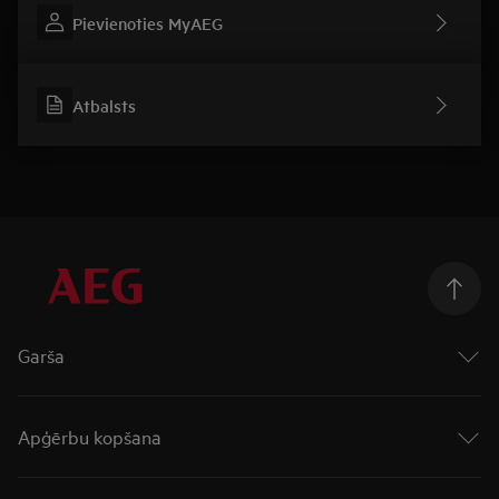
Pievienoties MyAEG
Atbalsts
Garša
Cepeškrāsnis
Virsmas
Apģērbu kopšana
Plīts virsmas ar integrētu tvaika nosūcēju
Plītis
Veļas mašīnas