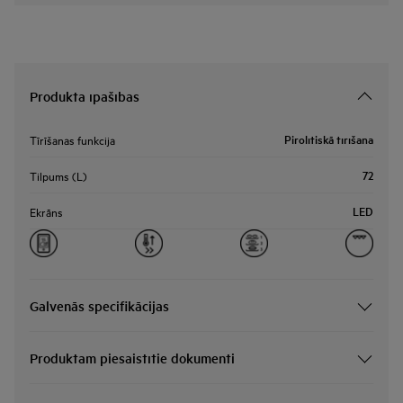
Produkta īpašības
Pirolītiskā tīrīšana
Tīrīšanas funkcija
72
Tilpums (L)
LED
Ekrāns
Galvenās specifikācijas
Produktam piesaistītie dokumenti