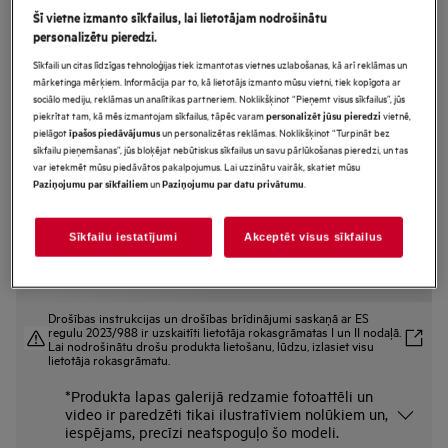
Šī vietne izmanto sīkfailus, lai lietotājam nodrošinātu
TU5PB431SB
personalizētu pieredzi.
SurroundCook 5000.sērijas
Sīkfaili un citas līdzīgas tehnoloģijas tiek izmantotas vietnes uzlabošanas, kā arī reklāmas un
Iebūvējama cepeškrāsns
mārketinga mērķiem. Informācija par to, kā lietotājs izmanto mūsu vietni, tiek kopīgota ar
sociālo mediju, reklāmas un analītikas partneriem. Noklikšķinot “Pieņemt visus sīkfailus”, jūs
piekrītat tam, kā mēs izmantojam sīkfailus, tāpēc varam
vietnē,
personalizēt jūsu pieredzi
pielāgot
un personalizētas reklāmas. Noklikšķinot “Turpināt bez
īpašos piedāvājumus
Ražojuma informācijas lapa
sīkfailu pieņemšanas”, jūs bloķējat nebūtiskus sīkfailus un savu pārlūkošanas pieredzi, un tas
Priekšrocības
var ietekmēt mūsu piedāvātos pakalpojumus. Lai uzzinātu vairāk, skatiet mūsu
5000. sērijas ”SurroundCook®”. Gaisa cirkulācija vienmērīgai gatavošanai.
un
.
Paziņojumu par sīkfailiem
Paziņojumu par datu privātumu
Gatavošana vairākos līmeņos nodrošina vienmērīgu karsēšanu visā
cepeškrāsnī.
Kontrolējiet un pielāgojiet cepeškrāsns funkcijas ar „EXPlore“ displeju.
Sīkfailu iestatījumi
Akceptēt visus sīkfailus
Drošības instrukcijas un drošības brīdinājumi saskaņā ar ES
regulu 2023/988 ir uzskaitīti lietotāja rokasgrāmatas I un II nodaļā.
Lai nodrošinātu drošu produkta lietošanu, lūdzu, izlasiet visu
lietotāja rokasgrāmatu.
*Produkta lapas galerijā redzamie fotoattēli un
video ir paredzēti tikai ilustratīviem nolūkiem un,
iespējams, precīzi neatspoguļo šo modeli.