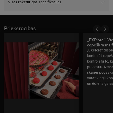
Visas raksturīgās specifikācijas
Priekšrocības
„EXPlore“. Vie
cepeškrāsns 
„EXPlore“ displ
kontrolēt cepeš
kontrolētu to, 
procesuu. Izman
skārienpogas un
varat viegli kon
un ēdiena gata