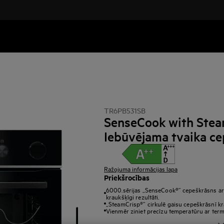
TR6PB531SB
SenseCook with Stea
Iebūvējama tvaika c
Ražojuma informācijas lapa
Priekšrocības
6000.sērijas „SenseCook®“ cepeškrāsns ar 
kraukšķīgi rezultāti.
„SteamCrisp®“ cirkulē gaisu cepeškrāsnī kr
Vienmēr ziniet precīzu temperatūru ar ter