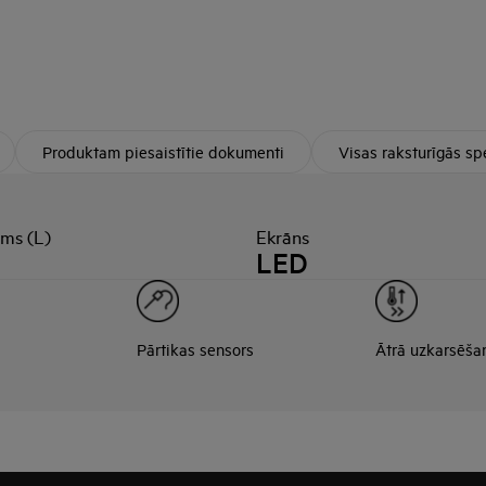
Produktam piesaistītie dokumenti
Visas raksturīgās spe
ums (L)
Ekrāns
LED
Pārtikas sensors
Ātrā uzkarsēša