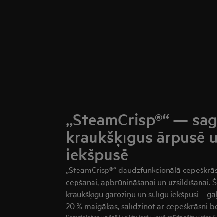
„SteamCrisp®“ — sag
kraukšķīgus ārpusē u
iekšpusē
„SteamCrisp®“ daudzfunkcionālā cepeškrās
cepšanai, apbrūnināšanai un uzsildīšanai. 
kraukšķīgu garoziņu un sulīgu iekšpusi – gaļa
20 % maigākas, salīdzinot ar cepeškrāsni be
Pamatojoties uz ārēji veiktu testu, kurā salīdzināts vistas (l