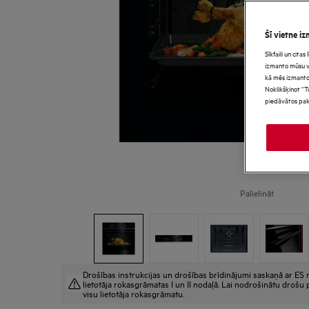
Šī vietne iz
Sīkfaili un cita
izmanto mūsu vie
kā mēs izmanto
Noklikšķinot “T
piedāvātos pak
Palielināt
Drošības instrukcijas un drošības brīdinājumi saskaņā ar ES r
lietotāja rokasgrāmatas I un II nodaļā. Lai nodrošinātu drošu p
visu lietotāja rokasgrāmatu.