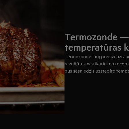
Termozonde — 
temperatūras k
Termozonde ļauj precīzi uzraud
rezultātus neatkarīgi no recep
būs sasniedzis uzstādīto tempe