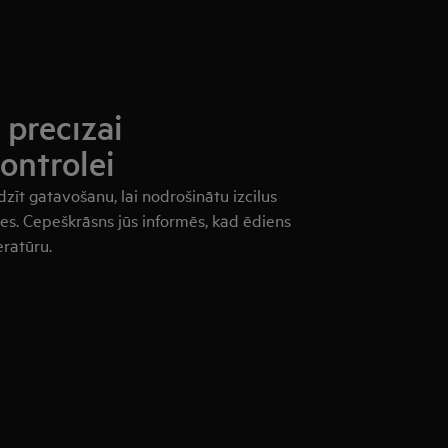
precīzai
ontrolei
zīt gatavošanu, lai nodrošinātu izcilus
tes. Cepeškrāsns jūs informēs, kad ēdiens
ratūru.