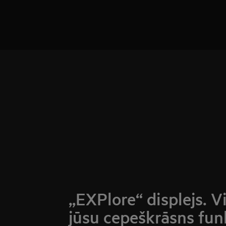
„EXPlore“ displejs. V
jūsu cepeškrāsns fun