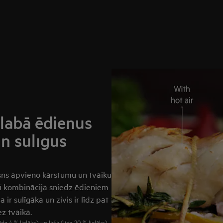
labā ēdienus
n sulīgus
ns apvieno karstumu un tvaiku
Šī kombinācija sniedz ēdieniem
 ir sulīgāka un zivis ir līdz pat
z tvaika.
īdz 4 % lielāks) un laša (līdz 20 % lielāks)