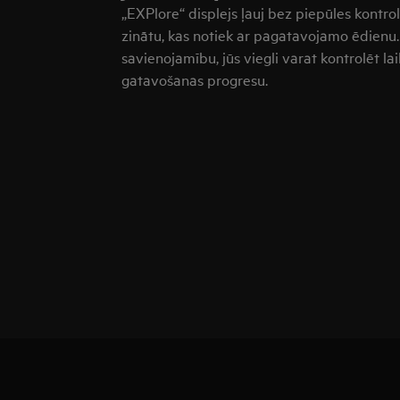
„EXPlore“ displejs ļauj bez piepūles kontrol
zinātu, kas notiek ar pagatavojamo ēdienu.
savienojamību, jūs viegli varat kontrolēt l
gatavošanas progresu.