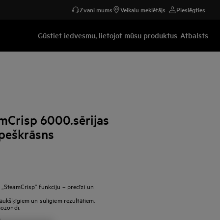
Zvani mums
Veikalu meklētājs
Pieslēgties
Gūstiet iedvesmu, lietojot mūsu produktus
Atbalsts
mCrisp 6000.sērijas
epeškrāsns
„SteamCrisp“ funkciju – precīzi un
aukšķīgiem un sulīgiem rezultātiem.
mozondi.