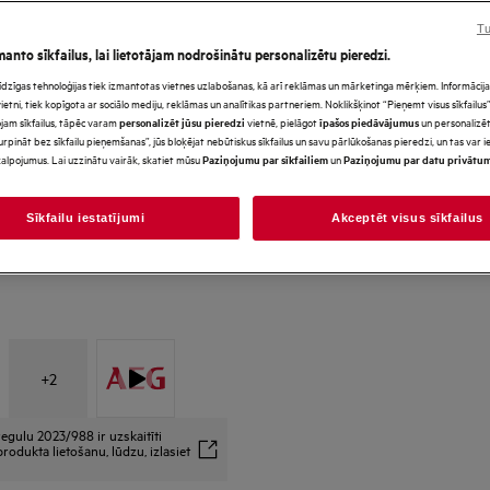
Tu
manto sīkfailus, lai lietotājam nodrošinātu personalizētu pieredzi.
s līdzīgas tehnoloģijas tiek izmantotas vietnes uzlabošanas, kā arī reklāmas un mārketinga mērķiem. Informācija 
*Produkta lapas galerijā redz
tni, tiek kopīgota ar sociālo mediju, reklāmas un analītikas partneriem. Noklikšķinot “Pieņemt visus sīkfailus”,
paredzēti tikai ilustratīviem
jam sīkfailus, tāpēc varam
vietnē, pielāgot
un personalizēt
personalizēt jūsu pieredzi
īpašos piedāvājumus
precīzi neatspoguļo šo model
urpināt bez sīkfailu pieņemšanas”, jūs bloķējat nebūtiskus sīkfailus un savu pārlūkošanas pieredzi, un tas var
alpojumus. Lai uzzinātu vairāk, skatiet mūsu
un
Paziņojumu par sīkfailiem
Paziņojumu par datu privātu
Sīkfailu iestatījumi
Akceptēt visus sīkfailus
+
2
egulu 2023/988 ir uzskaitīti
rodukta lietošanu, lūdzu, izlasiet