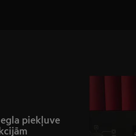
iegla piekļuve
kcijām