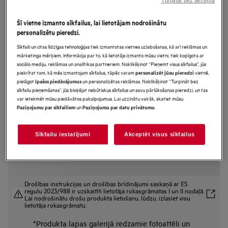
Turpināt bez akcepta
NBR7P631SB
MealAssist with SteamCrisp
Šī vietne izmanto sīkfailus, lai lietotājam nodrošinātu
personalizētu pieredzi.
7000.sērijas Iebūvējama tvaika
Sīkfaili un citas līdzīgas tehnoloģijas tiek izmantotas vietnes uzlabošanas, kā arī reklāmas un
cepeškrāsns
mārketinga mērķiem. Informācija par to, kā lietotājs izmanto mūsu vietni, tiek kopīgota ar
sociālo mediju, reklāmas un analītikas partneriem. Noklikšķinot “Pieņemt visus sīkfailus”, jūs
piekrītat tam, kā mēs izmantojam sīkfailus, tāpēc varam
vietnē,
personalizēt jūsu pieredzi
pielāgot
un personalizētas reklāmas. Noklikšķinot “Turpināt bez
īpašos piedāvājumus
Ražojuma informācijas lapa
sīkfailu pieņemšanas”, jūs bloķējat nebūtiskus sīkfailus un savu pārlūkošanas pieredzi, un tas
Priekšrocības
var ietekmēt mūsu piedāvātos pakalpojumus. Lai uzzinātu vairāk, skatiet mūsu
7000.sērijas „Meal Assist“ cepeškrāsns ar „SteamCrisp®“ funkciju
un
.
Paziņojumu par sīkfailiem
Paziņojumu par datu privātumu
fantastiskiem rezultātiem.
„SteamCrisp®“ cirkulē gaisu cepeškrāsnī kraukšķīgiem un sulīgiem
rezultātiem.
Vienmēr ziniet precīzu temperatūru ar termozondi.
Sīkfailu iestatījumi
Akceptēt visus sīkfailus
Drošības instrukcijas un drošības brīdinājumi saskaņā ar ES
regulu 2023/988 ir uzskaitīti lietotāja rokasgrāmatas I un II nodaļā.
Lai nodrošinātu drošu produkta lietošanu, lūdzu, izlasiet visu
lietotāja rokasgrāmatu.
*Produkta lapas galerijā redzamie fotoattēli un