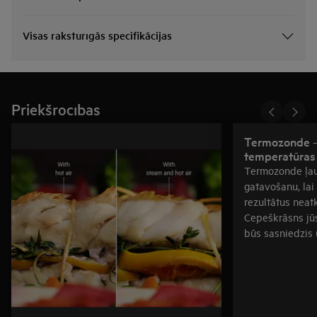
Visas raksturīgās specifikācijas
Priekšrocības
Termozonde —
temperatūras 
Termozonde ļauj
gatavošanu, lai
rezultātus neat
Cepeškrāsns jū
būs sasniedzis 