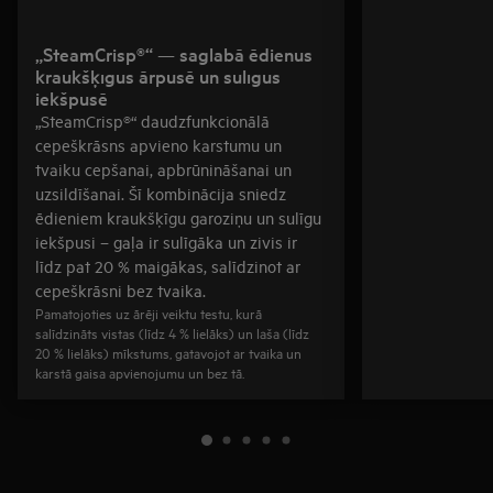
„SteamCrisp®“ — saglabā ēdienus
kraukšķīgus ārpusē un sulīgus
iekšpusē
„SteamCrisp®“ daudzfunkcionālā
cepeškrāsns apvieno karstumu un
tvaiku cepšanai, apbrūnināšanai un
uzsildīšanai. Šī kombinācija sniedz
ēdieniem kraukšķīgu garoziņu un sulīgu
iekšpusi – gaļa ir sulīgāka un zivis ir
līdz pat 20 % maigākas, salīdzinot ar
cepeškrāsni bez tvaika.
Pamatojoties uz ārēji veiktu testu, kurā
salīdzināts vistas (līdz 4 % lielāks) un laša (līdz
20 % lielāks) mīkstums, gatavojot ar tvaika un
karstā gaisa apvienojumu un bez tā.