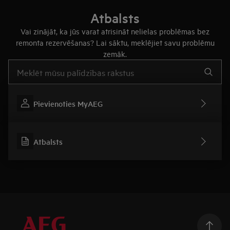
Atbalsts
Vai zinājāt, ka jūs varat atrisināt nelielas problēmas bez
remonta rezervēšanas? Lai sāktu, meklējiet savu problēmu
zemāk.
Rakstiet, lai meklētu rakstus par atbalstu
Pievienoties MyAEG
Atbalsts