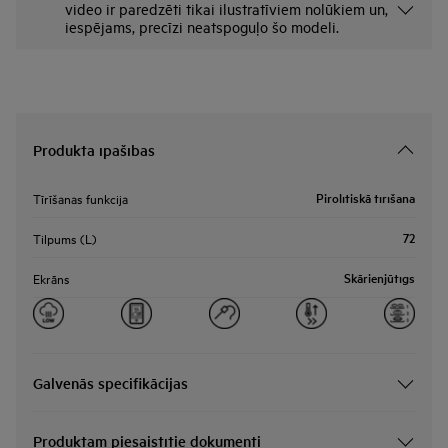
video ir paredzēti tikai ilustratīviem nolūkiem un,
iespējams, precīzi neatspoguļo šo modeli.
Produkta īpašības
Pirolītiskā tīrīšana
Tīrīšanas funkcija
72
Tilpums (L)
Skārienjūtīgs
Ekrāns
Galvenās specifikācijas
Produktam piesaistītie dokumenti