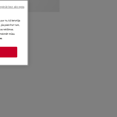
rpināt bez akcepta
par to, kā lietotājs
 jūs piekrītat tam,
as reklāmas.
 ietekmēt mūsu
.
mu