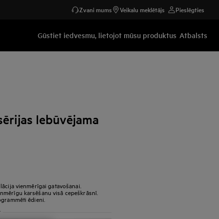
Zvani mums
Veikalu meklētājs
Pieslēgties
Gūstiet iedvesmu, lietojot mūsu produktus
Atbalsts
ērijas Iebūvējama
lācija vienmērīgai gatavošanai.
nmērīgu karsēšanu visā cepeškrāsnī.
ogrammēti ēdieni.