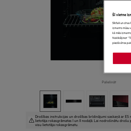
Šī vietne iz
Sīkfaili un cita
izmanto mūsu vie
kā mēs izmanto
Noklikšķinot “T
piedāvātos pak
Palielināt
Drošības instrukcijas un drošības brīdinājumi saskaņā ar ES r
lietotāja rokasgrāmatas I un II nodaļā. Lai nodrošinātu drošu p
visu lietotāja rokasgrāmatu.