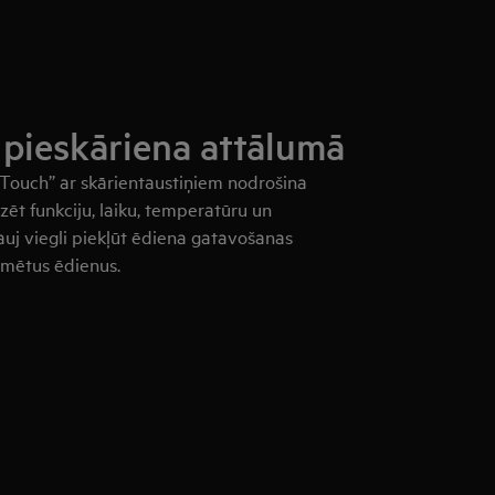
i pieskāriena attālumā
 Touch” ar skārientaustiņiem nodrošina
zēt funkciju, laiku, temperatūru un
auj viegli piekļūt ēdiena gatavošanas
mmētus ēdienus.