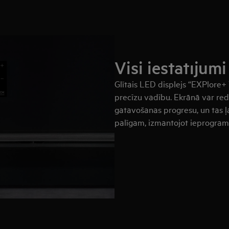
Visi iestatījum
Glītais LED displejs “EXPlore+
precīzu vadību. Ekrānā var red
gatavošanas progresu, un tas ļ
palīgam, izmantojot ieprogra