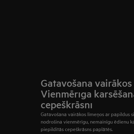
Gatavošana vairākos 
Vienmērīga karsēšan
cepeškrāsnī
Gatavošana vairākos līmeņos ar papildus 
nodrošina vienmērīgu, nemainīgu ēdienu kar
piepildītās cepeškrāsns paplātēs.