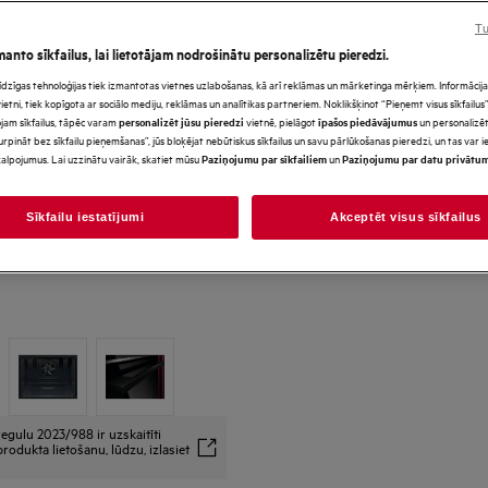
Tu
manto sīkfailus, lai lietotājam nodrošinātu personalizētu pieredzi.
s līdzīgas tehnoloģijas tiek izmantotas vietnes uzlabošanas, kā arī reklāmas un mārketinga mērķiem. Informācija 
tni, tiek kopīgota ar sociālo mediju, reklāmas un analītikas partneriem. Noklikšķinot “Pieņemt visus sīkfailus”,
jam sīkfailus, tāpēc varam
vietnē, pielāgot
un personalizēt
personalizēt jūsu pieredzi
īpašos piedāvājumus
urpināt bez sīkfailu pieņemšanas”, jūs bloķējat nebūtiskus sīkfailus un savu pārlūkošanas pieredzi, un tas var
alpojumus. Lai uzzinātu vairāk, skatiet mūsu
un
Paziņojumu par sīkfailiem
Paziņojumu par datu privātu
Sīkfailu iestatījumi
Akceptēt visus sīkfailus
egulu 2023/988 ir uzskaitīti
rodukta lietošanu, lūdzu, izlasiet