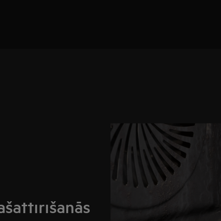
Pašattīrīšanās