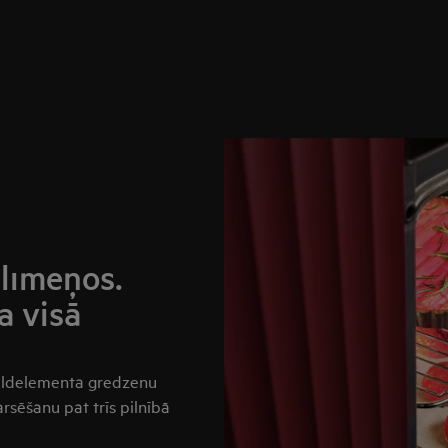
līmeņos.
a visā
sildelementa gredzenu
sēšanu pat trīs pilnībā