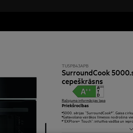
TU5PB43APB
SurroundCook 5000.s
cepeškrāsns
Ražojuma informācijas lapa
Priekšrocības
5000. sērijas ”SurroundCook®”. Gaisa cirku
Gatavošana vairākos līmeņos nodrošina vie
“EXPlore+ Touch”: intuitīva vadība un iepr