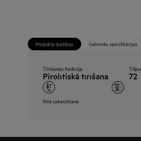
Produkta īpašības
Galvenās specifikācijas
Tīrīšanas funkcija
Tilp
Pirolītiskā tīrīšana
72
Ātrā uzkarsēšana