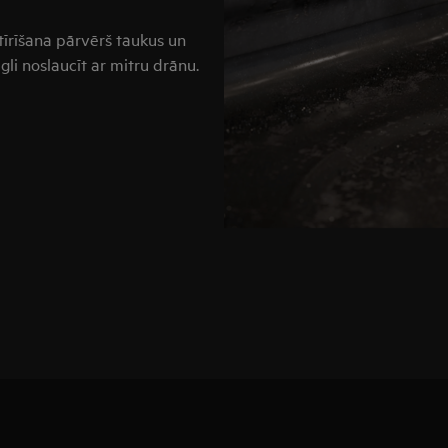
tīrīšana pārvērš taukus un
gli noslaucīt ar mitru drānu.