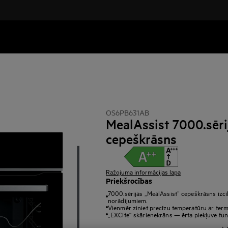
OS6PB631AB
MealAssist 7000.sēri
cepeškrāsns
Ražojuma informācijas lapa
Priekšrocības
7000.sērijas „MealAssist“ cepeškrāsns izci
norādījumiem.
Vienmēr ziniet precīzu temperatūru ar ter
„EXCite“ skārienekrāns — ērta piekļuve fun