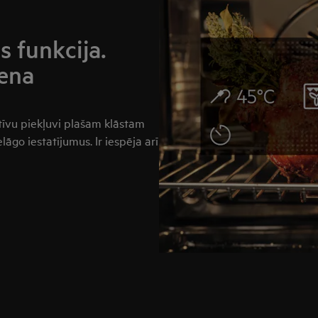
s funkcija.
iena
itīvu piekļuvi plašam klāstam
āgo iestatījumus. Ir iespēja arī