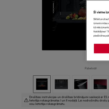
Šī vietne iz
Sīkfaili un cita
izmanto mūsu vie
kā mēs izmanto
Noklikšķinot “T
piedāvātos pak
Palielināt
Drošības instrukcijas un drošības brīdinājumi saskaņā ar ES r
lietotāja rokasgrāmatas I un II nodaļā. Lai nodrošinātu drošu p
visu lietotāja rokasgrāmatu.