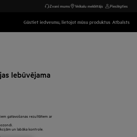
Zvani mums
Veikalu meklētājs
Pieslēgties
Gūstiet iedvesmu, lietojot mūsu produktus
Atbalsts
jas Iebūvējama
liem gatavošanas rezultātiem ar
mozondi.
kcijām un labāka kontrole.