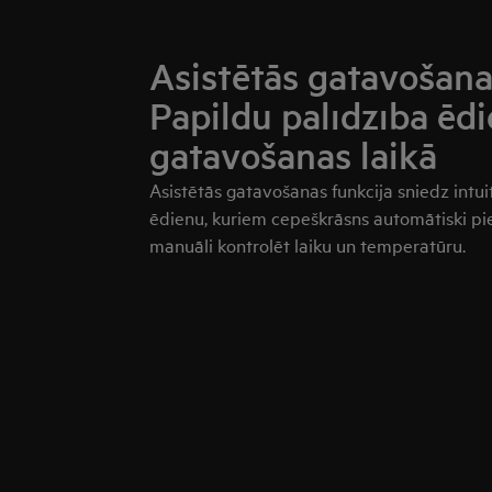
Asistētās gatavošana
Papildu palīdzība ēd
gatavošanas laikā
Asistētās gatavošanas funkcija sniedz intu
ēdienu, kuriem cepeškrāsns automātiski piel
manuāli kontrolēt laiku un temperatūru.