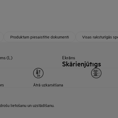
Produktam piesaistītie dokumenti
Visas raksturīgās spe
ums (L)
Ekrāns
Skārienjūtīgs
ors
Ātrā uzkarsēšana
 drošu lietošanu un uzstādīšanu.