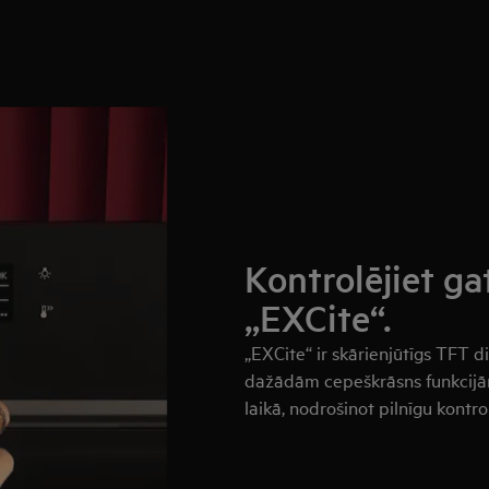
Kontrolējiet g
„EXCite“.
„EXCite“ ir skārienjūtīgs TFT di
dažādām cepeškrāsns funkcijām
laikā, nodrošinot pilnīgu kontro