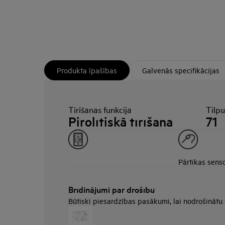
Produkta īpašības
Galvenās specifikācijas
Tīrīšanas funkcija
Tilp
Pirolītiskā tīrīšana
71
Pārtikas sens
Brīdinājumi par drošību
Būtiski piesardzības pasākumi, lai nodrošinātu