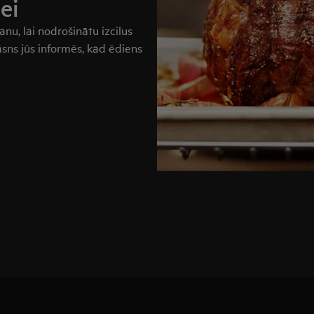
ei
nu, lai nodrošinātu izcilus
sns jūs informēs, kad ēdiens