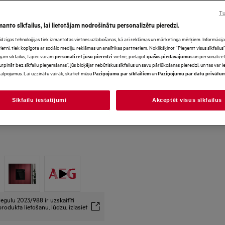
Tu
manto sīkfailus, lai lietotājam nodrošinātu personalizētu pieredzi.
s līdzīgas tehnoloģijas tiek izmantotas vietnes uzlabošanas, kā arī reklāmas un mārketinga mērķiem. Informācija 
*Produkta lapas galerijā redz
tni, tiek kopīgota ar sociālo mediju, reklāmas un analītikas partneriem. Noklikšķinot “Pieņemt visus sīkfailus”,
paredzēti tikai ilustratīviem
jam sīkfailus, tāpēc varam
vietnē, pielāgot
un personalizēt
personalizēt jūsu pieredzi
īpašos piedāvājumus
precīzi neatspoguļo šo model
urpināt bez sīkfailu pieņemšanas”, jūs bloķējat nebūtiskus sīkfailus un savu pārlūkošanas pieredzi, un tas var
alpojumus. Lai uzzinātu vairāk, skatiet mūsu
un
Paziņojumu par sīkfailiem
Paziņojumu par datu privātu
Sīkfailu iestatījumi
Akceptēt visus sīkfailus
egulu 2023/988 ir uzskaitīti
rodukta lietošanu, lūdzu, izlasiet