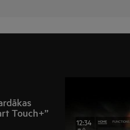
gardākas
art Touch+”