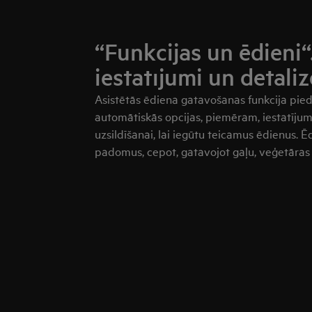
“Funkcijas un ēdieni
iestatījumi un detali
Asistētās ēdiena gatavošanas funkcija pie
automātiskās opcijas, piemēram, iestatījum
uzsildīšanai, lai iegūtu teicamus ēdienus. 
padomus, cepot, gatavojot gaļu, veģetāras m