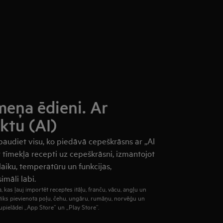
meņa ēdieni. Ar
ktu (AI)
baudiet visu, ko piedāvā cepeškrāsns ar „AI
t tīmekļa recepti uz cepeškrāsni, izmantojot
 laiku, temperatūru un funkcijas,
māli labi.
, kas ļauj importēt receptes itāļu, franču, vācu, angļu un
 tiks pievienota poļu, čehu, ungāru, rumāņu, norvēģu un
jupielādei „App Store“ un „Play Store“.