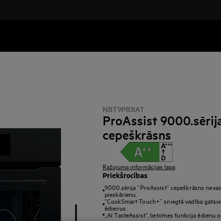
NBT9P83IAT
ProAssist 9000.sērij
cepeškrāsns
Ražojuma informācijas lapa
Priekšrocības
9000.sērija “ProAssist” cepeškrāsns nevai
pieskārienu.
“CookSmart Touch+” sniegtā vadība gatav
ēdienus.
„AI TasteAssist“, lietotnes funkcija ēdienu 