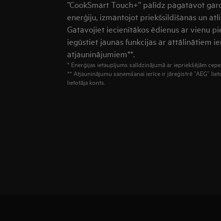
”CookSmart Touch+” palīdz pagatavot gard
enerģiju, izmantojot priekšsildīšanas un atl
Gatavojiet iecienītākos ēdienus ar vienu 
iegūstiet jaunas funkcijas ar attālinātiem 
atjauninājumiem**.
* Enerģijas ietaupījums salīdzinājumā ar iepriekšējām ce
** Atjauninājumu saņemšanai ierīce ir jāreģistrē ”AEG” lie
lietotāja konts.