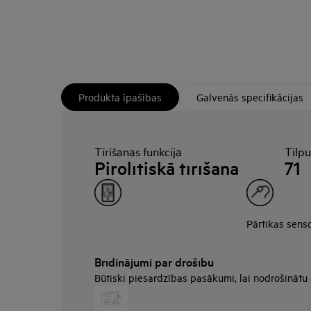
Produkta īpašības
Galvenās specifikācijas
Tīrīšanas funkcija
Tilp
Pirolītiskā tīrīšana
71
Pārtikas sens
Brīdinājumi par drošību
Būtiski piesardzības pasākumi, lai nodrošinātu