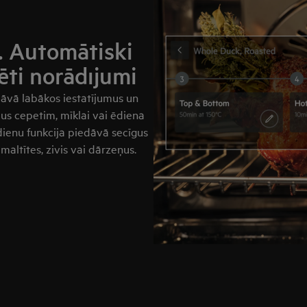
“. Automātiski
zēti norādījumi
dāvā labākos iestatījumus un
us cepetim, mīklai vai ēdiena
Ēdienu funkcija piedāvā secīgus
altītes, zivis vai dārzeņus.