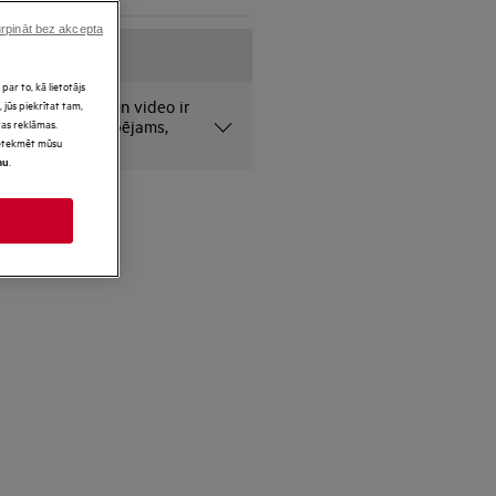
rpināt bez akcepta
par to, kā lietotājs
 jūs piekrītat tam,
amie fotoattēli un video ir
as reklāmas.
 nolūkiem un, iespējams,
 ietekmēt mūsu
i.
.
mu