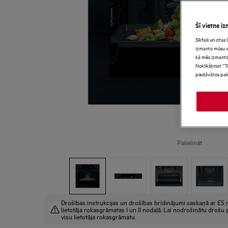
Šī vietne iz
Sīkfaili un cita
izmanto mūsu vie
kā mēs izmanto
Noklikšķinot “T
piedāvātos pak
Palielināt
Drošības instrukcijas un drošības brīdinājumi saskaņā ar ES r
lietotāja rokasgrāmatas I un II nodaļā. Lai nodrošinātu drošu p
visu lietotāja rokasgrāmatu.