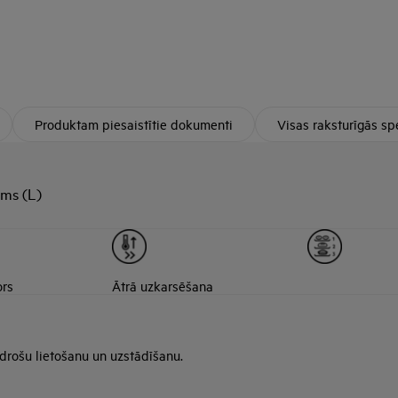
Produktam piesaistītie dokumenti
Visas raksturīgās spe
ums (L)
ors
Ātrā uzkarsēšana
 drošu lietošanu un uzstādīšanu.