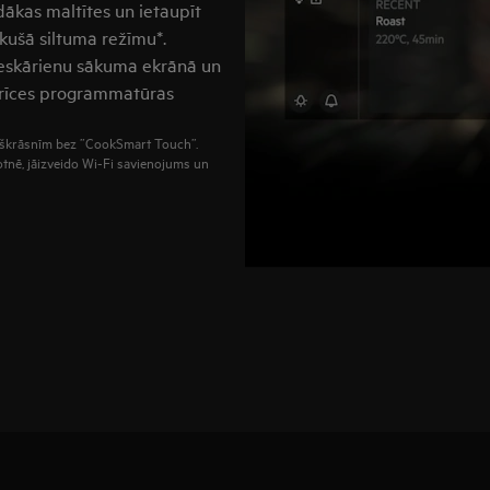
ākas maltītes un ietaupīt
ikušā siltuma režīmu*.
pieskārienu sākuma ekrānā un
ierīces programmatūras
peškrāsnīm bez ”CookSmart Touch”.
totnē, jāizveido Wi-Fi savienojums un