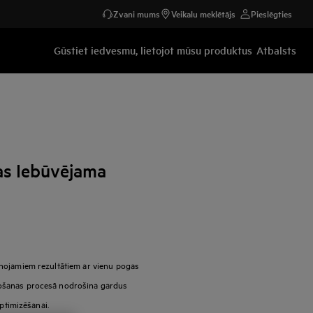
Zvani mums
Veikalu meklētājs
Pieslēgties
Gūstiet iedvesmu, lietojot mūsu produktus
Atbalsts
as Iebūvējama
nojamiem rezultātiem ar vienu pogas
ošanas procesā nodrošina gardus
optimizēšanai.