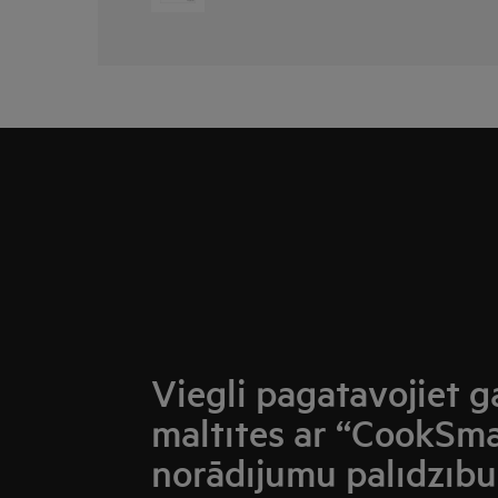
Viegli pagatavojiet 
maltītes ar “CookSm
norādījumu palīdzību