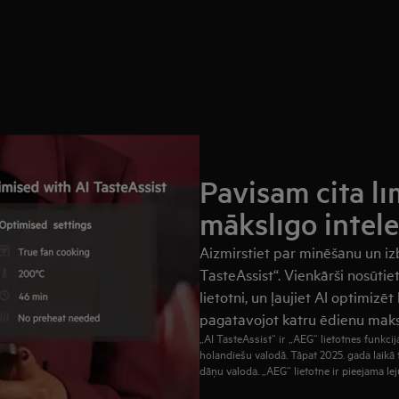
Pavisam cita lī
mākslīgo intele
Aizmirstiet par minēšanu un iz
TasteAssist“. Vienkārši nosūtie
lietotni, un ļaujiet AI optimizēt
pagatavojot katru ēdienu maksi
„AI TasteAssist“ ir „AEG“ lietotnes funkcija
holandiešu valodā. Tāpat 2025. gada laikā
dāņu valoda. „AEG“ lietotne ir pieejama le