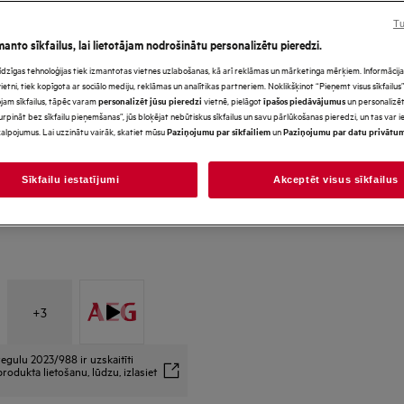
Tu
manto sīkfailus, lai lietotājam nodrošinātu personalizētu pieredzi.
s līdzīgas tehnoloģijas tiek izmantotas vietnes uzlabošanas, kā arī reklāmas un mārketinga mērķiem. Informācija 
tni, tiek kopīgota ar sociālo mediju, reklāmas un analītikas partneriem. Noklikšķinot “Pieņemt visus sīkfailus”,
*Produkta lapas galerijā redz
jam sīkfailus, tāpēc varam
vietnē, pielāgot
un personalizēt
personalizēt jūsu pieredzi
paredzēti tikai ilustratīviem
īpašos piedāvājumus
urpināt bez sīkfailu pieņemšanas”, jūs bloķējat nebūtiskus sīkfailus un savu pārlūkošanas pieredzi, un tas var
precīzi neatspoguļo šo model
alpojumus. Lai uzzinātu vairāk, skatiet mūsu
un
Paziņojumu par sīkfailiem
Paziņojumu par datu privātu
Sīkfailu iestatījumi
Akceptēt visus sīkfailus
+
3
egulu 2023/988 ir uzskaitīti
rodukta lietošanu, lūdzu, izlasiet