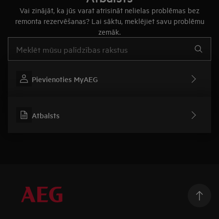
Vai zinājāt, ka jūs varat atrisināt nelielas problēmas bez
remonta rezervēšanas? Lai sāktu, meklējiet savu problēmu
zemāk.
Rakstiet, lai meklētu rakstus par atbalstu
Pievienoties MyAEG
Atbalsts