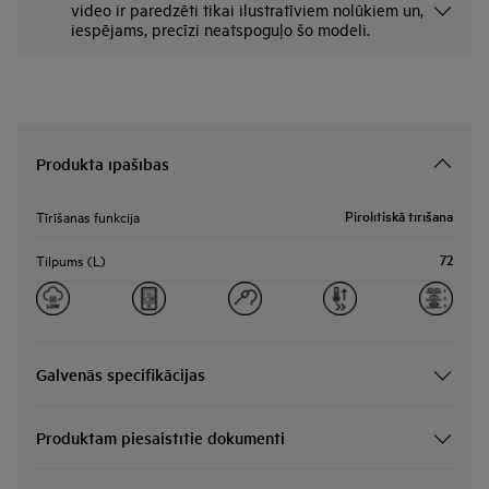
video ir paredzēti tikai ilustratīviem nolūkiem un,
iespējams, precīzi neatspoguļo šo modeli.
Produkta īpašības
Pirolītiskā tīrīšana
Tīrīšanas funkcija
72
Tilpums (L)
Galvenās specifikācijas
Produktam piesaistītie dokumenti