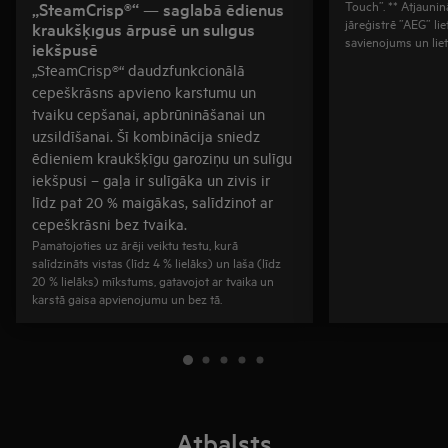
Touch”. ** Atjaunin
„SteamCrisp®“ — saglabā ēdienus
jāreģistrē ”AEG” lie
kraukšķīgus ārpusē un sulīgus
savienojums un liet
iekšpusē
„SteamCrisp®“ daudzfunkcionālā
cepeškrāsns apvieno karstumu un
tvaiku cepšanai, apbrūnināšanai un
uzsildīšanai. Šī kombinācija sniedz
ēdieniem kraukšķīgu garoziņu un sulīgu
iekšpusi – gaļa ir sulīgāka un zivis ir
līdz pat 20 % maigākas, salīdzinot ar
cepeškrāsni bez tvaika.
Pamatojoties uz ārēji veiktu testu, kurā
salīdzināts vistas (līdz 4 % lielāks) un laša (līdz
20 % lielāks) mīkstums, gatavojot ar tvaika un
karstā gaisa apvienojumu un bez tā.
Atbalsts