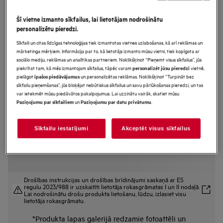
NBR7P731ST
Šī vietne izmanto sīkfailus, lai lietotājam nodrošinātu
MealAssist with SteamCrisp
personalizētu pieredzi.
7000.sērijas Iebūvējama tvaika
Sīkfaili un citas līdzīgas tehnoloģijas tiek izmantotas vietnes uzlabošanas, kā arī reklāmas un
cepeškrāsns
mārketinga mērķiem. Informācija par to, kā lietotājs izmanto mūsu vietni, tiek kopīgota ar
sociālo mediju, reklāmas un analītikas partneriem. Noklikšķinot “Pieņemt visus sīkfailus”, jūs
piekrītat tam, kā mēs izmantojam sīkfailus, tāpēc varam
vietnē,
personalizēt jūsu pieredzi
pielāgot
un personalizētas reklāmas. Noklikšķinot “Turpināt bez
īpašos piedāvājumus
Ražojuma informācijas lapa
sīkfailu pieņemšanas”, jūs bloķējat nebūtiskus sīkfailus un savu pārlūkošanas pieredzi, un tas
Priekšrocības
var ietekmēt mūsu piedāvātos pakalpojumus. Lai uzzinātu vairāk, skatiet mūsu
un
.
Paziņojumu par sīkfailiem
Paziņojumu par datu privātumu
7000. sērijas cepeškrāsns “MealAssist” ar “SteamCrisp®” garantē izcilus
ēdienus
„SteamCrisp®“ cirkulē gaisu cepeškrāsnī kraukšķīgiem un sulīgiem
rezultātiem.
Sīkfailu iestatījumi
Akceptēt visus sīkfailus
”CookSmart Touch”. Pārvaldiet cepeškrāsns funkcijas, pavelkot ar pirkstu.
Drošības instrukcijas un drošības brīdinājumi saskaņā ar ES
regulu 2023/988 ir uzskaitīti lietotāja rokasgrāmatas I un II nodaļā.
Lai nodrošinātu drošu produkta lietošanu, lūdzu, izlasiet visu
lietotāja rokasgrāmatu.
*Produkta lapas galerijā redzamie fotoattēli un