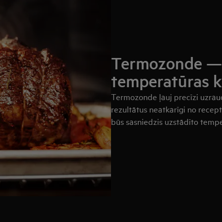
Termozonde — 
temperatūras k
Termozonde ļauj precīzi uzraud
rezultātus neatkarīgi no recep
būs sasniedzis uzstādīto tempe