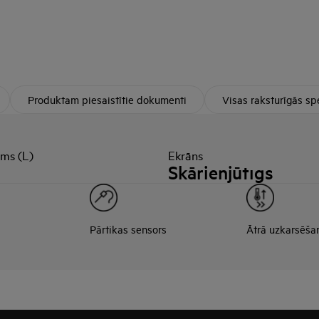
Produktam piesaistītie dokumenti
Visas raksturīgās spe
ums (L)
Ekrāns
Skārienjūtīgs
Pārtikas sensors
Ātrā uzkarsēša