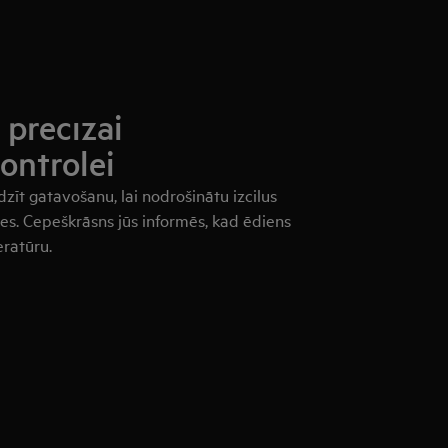
precīzai
ontrolei
zīt gatavošanu, lai nodrošinātu izcilus
tes. Cepeškrāsns jūs informēs, kad ēdiens
ratūru.