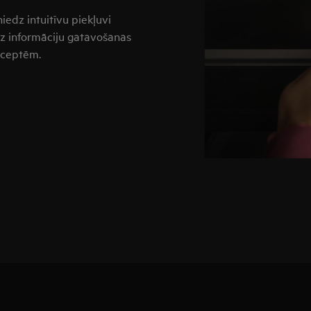
niedz intuitīvu piekļuvi
z informāciju gatavošanas
receptēm.