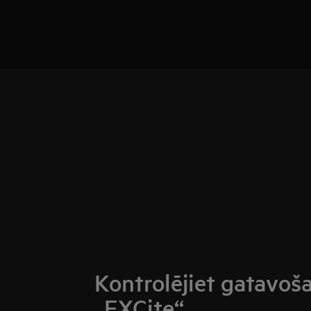
Kontrolējiet gatavoš
„EXCite“.