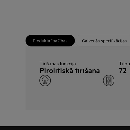
Produkta īpašības
Galvenās specifikācijas
Tīrīšanas funkcija
Tilp
Pirolītiskā tīrīšana
72