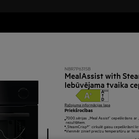
NBR7P631SB
MealAssist with Stea
Iebūvējama tvaika c
Ražojuma informācijas lapa
Priekšrocības
7000.sērijas „Meal Assist“ cepeškrāsns ar 
rezultātiem.
„SteamCrisp®“ cirkulē gaisu cepeškrāsnī kr
Vienmēr ziniet precīzu temperatūru ar ter