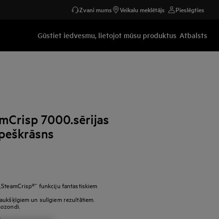
Zvani mums
Veikalu meklētājs
Pieslēgties
Gūstiet iedvesmu, lietojot mūsu produktus
Atbalsts
mCrisp 7000.sērijas
epeškrāsns
„SteamCrisp®“ funkciju fantastiskiem
aukšķīgiem un sulīgiem rezultātiem.
mozondi.