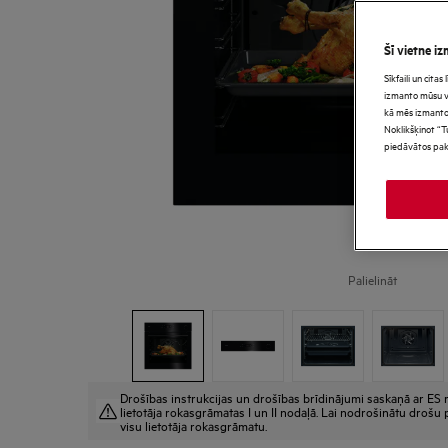
Šī vietne iz
Sīkfaili un cita
izmanto mūsu vie
kā mēs izmanto
Noklikšķinot “T
piedāvātos pak
Palielināt
Drošības instrukcijas un drošības brīdinājumi saskaņā ar ES r
lietotāja rokasgrāmatas I un II nodaļā. Lai nodrošinātu drošu p
visu lietotāja rokasgrāmatu.