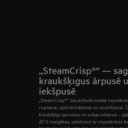
„SteamCrisp®“ — sag
kraukšķīgus ārpusē u
iekšpusē
„SteamCrisp®“ daudzfunkcionālā cepeškrās
cepšanai, apbrūnināšanai un uzsildīšanai. 
kraukšķīgu garoziņu un sulīgu iekšpusi – gaļa
20 % maigākas, salīdzinot ar cepeškrāsni be
Pamatojoties uz ārēji veiktu testu, kurā salīdzināts vistas (l