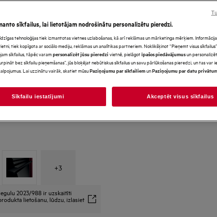
Tu
manto sīkfailus, lai lietotājam nodrošinātu personalizētu pieredzi.
s līdzīgas tehnoloģijas tiek izmantotas vietnes uzlabošanas, kā arī reklāmas un mārketinga mērķiem. Informācija 
*Produkta lapas galerijā redz
tni, tiek kopīgota ar sociālo mediju, reklāmas un analītikas partneriem. Noklikšķinot “Pieņemt visus sīkfailus”,
paredzēti tikai ilustratīviem
jam sīkfailus, tāpēc varam
vietnē, pielāgot
un personalizēt
personalizēt jūsu pieredzi
īpašos piedāvājumus
precīzi neatspoguļo šo model
urpināt bez sīkfailu pieņemšanas”, jūs bloķējat nebūtiskus sīkfailus un savu pārlūkošanas pieredzi, un tas var
alpojumus. Lai uzzinātu vairāk, skatiet mūsu
un
Paziņojumu par sīkfailiem
Paziņojumu par datu privātu
Sīkfailu iestatījumi
Akceptēt visus sīkfailus
+
3
egulu 2023/988 ir uzskaitīti
rodukta lietošanu, lūdzu, izlasiet