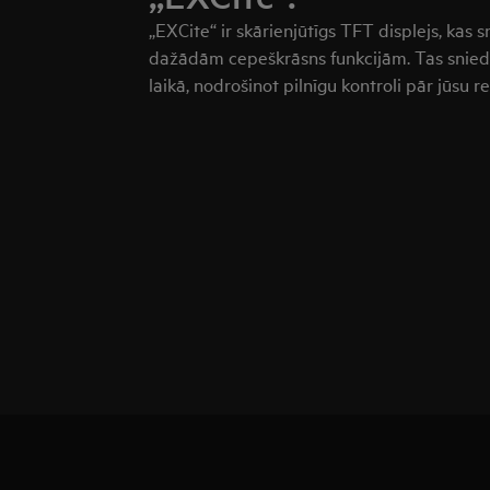
„EXCite“ ir skārienjūtīgs TFT displejs, kas s
dažādām cepeškrāsns funkcijām. Tas snied
laikā, nodrošinot pilnīgu kontroli pār jūsu 