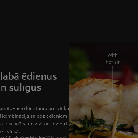
labā ēdienus
n sulīgus
ns apvieno karstumu un tvaiku
Šī kombinācija sniedz ēdieniem
 ir sulīgāka un zivis ir līdz pat
z tvaika.
īdz 4 % lielāks) un laša (līdz 20 % lielāks)