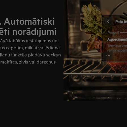
“. Automātiski
zēti norādījumi
dāvā labākos iestatījumus un
us cepetim, mīklai vai ēdiena
Ēdienu funkcija piedāvā secīgus
altītes, zivis vai dārzeņus.