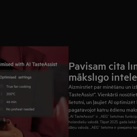
Pavisam cita lī
mākslīgo intele
Aizmirstiet par minēšanu un iz
TasteAssist“. Vienkārši nosūtie
lietotni, un ļaujiet AI optimizēt
pagatavojot katru ēdienu maksi
„AI TasteAssist“ ir „AEG“ lietotnes funkcija
holandiešu valodā. Tāpat 2025. gada laikā
dāņu valoda. „AEG“ lietotne ir pieejama le