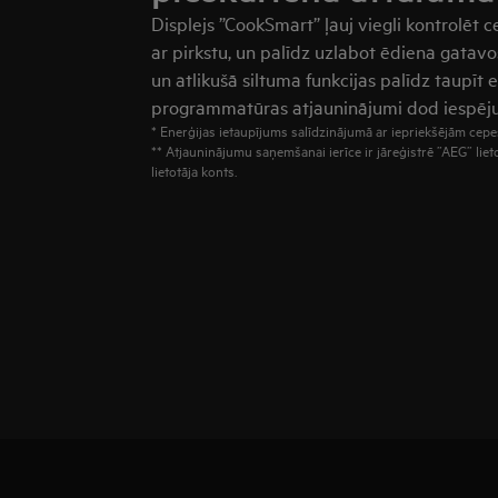
Displejs ”CookSmart” ļauj viegli kontrolēt 
ar pirkstu, un palīdz uzlabot ēdiena gatavo
un atlikušā siltuma funkcijas palīdz taupīt e
programmatūras atjauninājumi dod iespēju 
* Enerģijas ietaupījums salīdzinājumā ar iepriekšējām ce
** Atjauninājumu saņemšanai ierīce ir jāreģistrē ”AEG” lie
lietotāja konts.