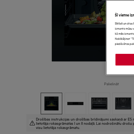
Šī vietne iz
Sīkfaili un cita
izmanto mūsu vie
kā mēs izmanto
Noklikšķinot “T
piedāvātos pak
Palielināt
Drošības instrukcijas un drošības brīdinājumi saskaņā ar ES r
lietotāja rokasgrāmatas I un II nodaļā. Lai nodrošinātu drošu p
visu lietotāja rokasgrāmatu.