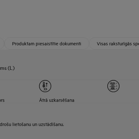
Produktam piesaistītie dokumenti
Visas raksturīgās spe
ums (L)
ors
Ātrā uzkarsēšana
 drošu lietošanu un uzstādīšanu.