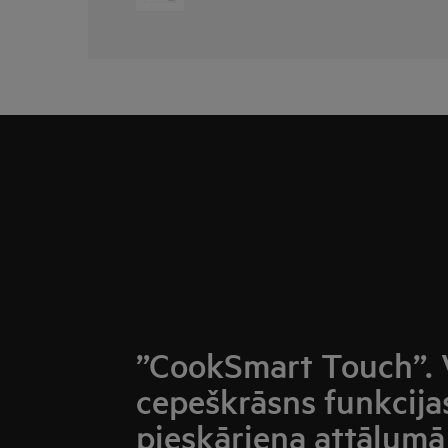
”CookSmart Touch”. 
cepeškrāsns funkcija
pieskāriena attālumā