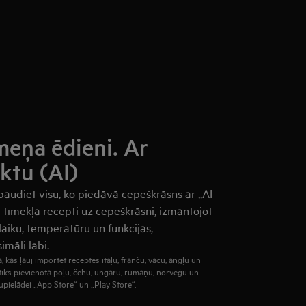
meņa ēdieni. Ar
ktu (AI)
baudiet visu, ko piedāvā cepeškrāsns ar „AI
t tīmekļa recepti uz cepeškrāsni, izmantojot
 laiku, temperatūru un funkcijas,
māli labi.
, kas ļauj importēt receptes itāļu, franču, vācu, angļu un
 tiks pievienota poļu, čehu, ungāru, rumāņu, norvēģu un
jupielādei „App Store“ un „Play Store“.