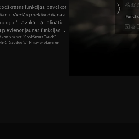
cepeškrāsns funkcijas, pavelkot
šanu. Viedās priekšsildīšanas
nerģiju*, savukārt attālinātie
pievienot jaunas funkcijas**.
peškrāsnīm bez ”CookSmart Touch”.
totnē, jāizveido Wi-Fi savienojums un