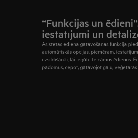
“Funkcijas un ēdieni
iestatījumi un detali
Asistētās ēdiena gatavošanas funkcija pie
automātiskās opcijas, piemēram, iestatījum
uzsildīšanai, lai iegūtu teicamus ēdienus. 
padomus, cepot, gatavojot gaļu, veģetāras m