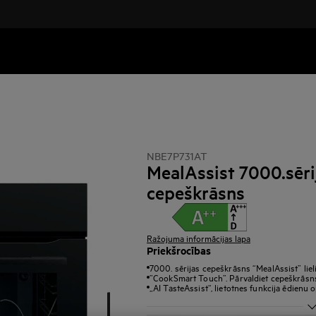
NBE7P731AT
MealAssist 7000.sēri
cepeškrāsns
Ražojuma informācijas lapa
Priekšrocības
7000. sērijas cepeškrāsns “MealAssist” lie
”CookSmart Touch”. Pārvaldiet cepeškrāsns 
„AI TasteAssist“, lietotnes funkcija ēdienu 