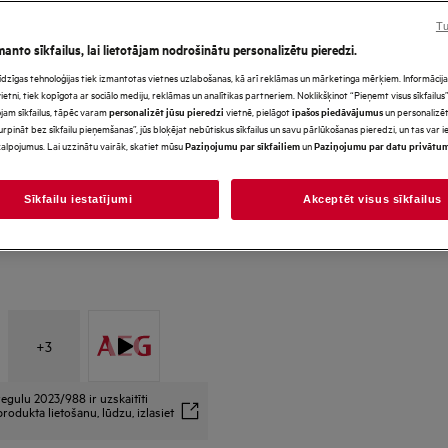
Tu
manto sīkfailus, lai lietotājam nodrošinātu personalizētu pieredzi.
*Produkta lapas galerijā redz
s līdzīgas tehnoloģijas tiek izmantotas vietnes uzlabošanas, kā arī reklāmas un mārketinga mērķiem. Informācija 
paredzēti tikai ilustratīviem
tni, tiek kopīgota ar sociālo mediju, reklāmas un analītikas partneriem. Noklikšķinot “Pieņemt visus sīkfailus”,
precīzi neatspoguļo šo model
jam sīkfailus, tāpēc varam
vietnē, pielāgot
un personalizēt
personalizēt jūsu pieredzi
īpašos piedāvājumus
urpināt bez sīkfailu pieņemšanas”, jūs bloķējat nebūtiskus sīkfailus un savu pārlūkošanas pieredzi, un tas var
alpojumus. Lai uzzinātu vairāk, skatiet mūsu
un
Paziņojumu par sīkfailiem
Paziņojumu par datu privātu
Sīkfailu iestatījumi
Akceptēt visus sīkfailus
+
3
egulu 2023/988 ir uzskaitīti
rodukta lietošanu, lūdzu, izlasiet