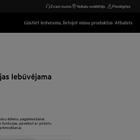
Zvani mums
Veikalu meklētājs
Pieslēgties
Gūstiet iedvesmu, lietojot mūsu produktus
Atbalsts
jas Iebūvējama
lisku ēdienu pagatavošanai.
funkcijas, pavelkot ar pirkstu.
optimizēšanai.