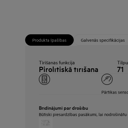
Produkta īpašības
Galvenās specifikācijas
Tīrīšanas funkcija
Tilp
Pirolītiskā tīrīšana
71
Pārtikas sens
Brīdinājumi par drošību
Būtiski piesardzības pasākumi, lai nodrošinātu