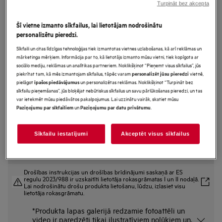
Turpināt bez akcepta
NBA5P43AK
SurroundCook with SteamBake
Šī vietne izmanto sīkfailus, lai lietotājam nodrošinātu
5000.sērijas Iebūvējama
personalizētu pieredzi.
cepeškrāsns
Sīkfaili un citas līdzīgas tehnoloģijas tiek izmantotas vietnes uzlabošanas, kā arī reklāmas un
mārketinga mērķiem. Informācija par to, kā lietotājs izmanto mūsu vietni, tiek kopīgota ar
sociālo mediju, reklāmas un analītikas partneriem. Noklikšķinot “Pieņemt visus sīkfailus”, jūs
piekrītat tam, kā mēs izmantojam sīkfailus, tāpēc varam
vietnē,
personalizēt jūsu pieredzi
pielāgot
un personalizētas reklāmas. Noklikšķinot “Turpināt bez
īpašos piedāvājumus
Ražojuma informācijas lapa
sīkfailu pieņemšanas”, jūs bloķējat nebūtiskus sīkfailus un savu pārlūkošanas pieredzi, un tas
Priekšrocības
var ietekmēt mūsu piedāvātos pakalpojumus. Lai uzzinātu vairāk, skatiet mūsu
5000.sērijas „SurroundCook®“ cepeškrāsns ar „SteamBake“ funkciju
un
.
Paziņojumu par sīkfailiem
Paziņojumu par datu privātumu
optimālai gatavošanai.
„SteamBake“ izmanto tvaiku vislabākajiem gatavošanas rezultātiem.
Kontrolējiet un pielāgojiet cepeškrāsns funkcijas ar „EXPlore“ displeju.
Sīkfailu iestatījumi
Akceptēt visus sīkfailus
Drošības instrukcijas un drošības brīdinājumi saskaņā ar ES
regulu 2023/988 ir uzskaitīti lietotāja rokasgrāmatas I un II nodaļā.
Lai nodrošinātu drošu produkta lietošanu, lūdzu, izlasiet visu
lietotāja rokasgrāmatu.
*Produkta lapas galerijā redzamie fotoattēli un
video ir paredzēti tikai ilustratīviem nolūkiem un,