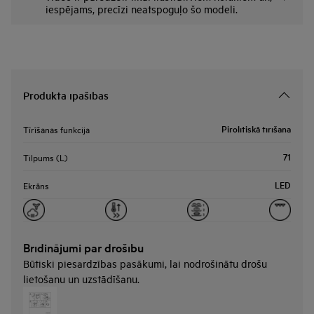
iespējams, precīzi neatspoguļo šo modeli.
Produkta īpašības
Pirolītiskā tīrīšana
Tīrīšanas funkcija
71
Tilpums (L)
LED
Ekrāns
Brīdinājumi par drošību
Būtiski piesardzības pasākumi, lai nodrošinātu drošu
lietošanu un uzstādīšanu.