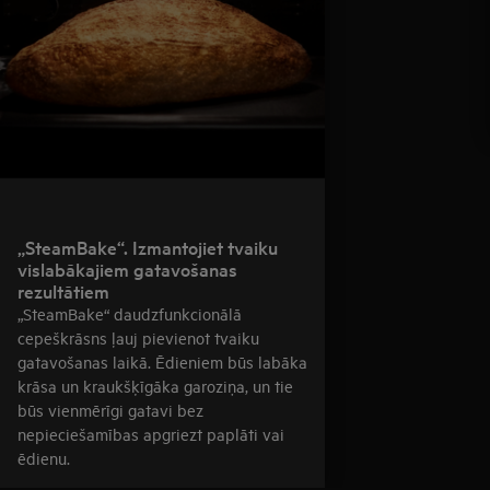
„SteamBake“. Izmantojiet tvaiku
vislabākajiem gatavošanas
rezultātiem
„SteamBake“ daudzfunkcionālā
cepeškrāsns ļauj pievienot tvaiku
gatavošanas laikā. Ēdieniem būs labāka
krāsa un kraukšķīgāka garoziņa, un tie
būs vienmērīgi gatavi bez
nepieciešamības apgriezt paplāti vai
ēdienu.