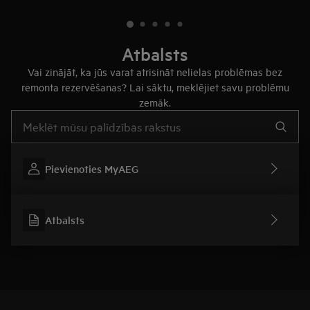
Atbalsts
Vai zinājāt, ka jūs varat atrisināt nelielas problēmas bez
remonta rezervēšanas? Lai sāktu, meklējiet savu problēmu
zemāk.
Rakstiet, lai meklētu rakstus par atbalstu
Pievienoties MyAEG
Atbalsts