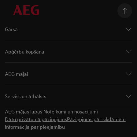
Garša
Cepeškrāsnis
Virsmas
Apģērbu kopšana
Plīts virsmas ar integrētu tvaika nosūcēju
Plītis
Veļas mašīnas
Tvaika nosūcēji
Veļas žāvētāji
AEG mājai
Trauku mazgājamās mašīnas
Veļas mazgātāji ar žāvētāju
Ledusskapji
Rūpējies vairāk
Par AEG
Ledusskapji ar saldētavu
„UniversalDose“ atvilktne
Saldētavas
Serviss un atbalsts
„AutoDose“ atvilktne
Padomi tehnikas iegādei
Apģērbu kopšana
Meklēt veikalu
AEG mājas lapas Noteikumi un nosacījumi
Lejupielādēt instrukcijas
Datu privātuma paziņojums
Paziņojums par sīkdatnēm
Garantija
Informācija par pieejamību
BUJ
Sadzīves tehnikas remonts