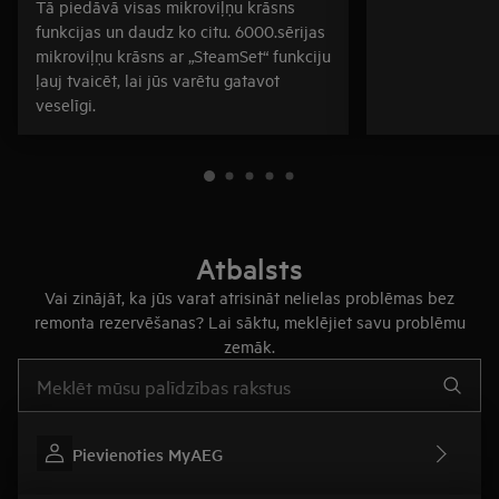
Tā piedāvā visas mikroviļņu krāsns
funkcijas un daudz ko citu. 6000.sērijas
mikroviļņu krāsns ar „SteamSet“ funkciju
ļauj tvaicēt, lai jūs varētu gatavot
veselīgi.
Atbalsts
Vai zinājāt, ka jūs varat atrisināt nelielas problēmas bez
remonta rezervēšanas? Lai sāktu, meklējiet savu problēmu
zemāk.
Rakstiet, lai meklētu rakstus par atbalstu
Pievienoties MyAEG