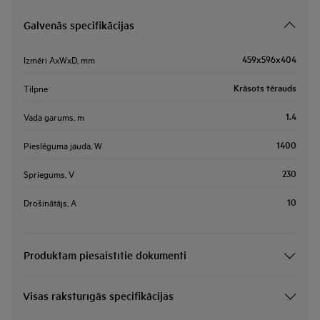
Galvenās specifikācijas
459x596x404
Izmēri AxWxD, mm
Krāsots tērauds
Tilpne
1.4
Vada garums, m
1400
Pieslēguma jauda, W
230
Spriegums, V
10
Drošinātājs, A
Produktam piesaistītie dokumenti
Visas raksturīgās specifikācijas