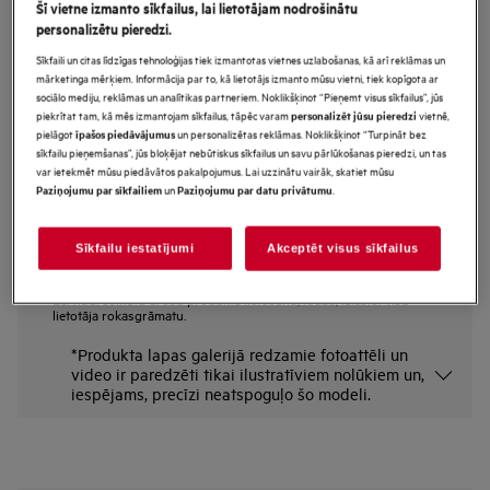
Šī vietne izmanto sīkfailus, lai lietotājam nodrošinātu
TB6SM261FB
personalizētu pieredzi.
6000.sērijas Iebūvējama mikroviļņu
Sīkfaili un citas līdzīgas tehnoloģijas tiek izmantotas vietnes uzlabošanas, kā arī reklāmas un
krāsns 25.37 l
mārketinga mērķiem. Informācija par to, kā lietotājs izmanto mūsu vietni, tiek kopīgota ar
sociālo mediju, reklāmas un analītikas partneriem. Noklikšķinot “Pieņemt visus sīkfailus”, jūs
Priekšrocības
piekrītat tam, kā mēs izmantojam sīkfailus, tāpēc varam
vietnē,
personalizēt jūsu pieredzi
6000. sērijas mikroviļņu krāsns ar tvaiku: efektīvi un veselīgi
pielāgot
un personalizētas reklāmas. Noklikšķinot “Turpināt bez
īpašos piedāvājumus
6000.sērijas mikroviļņu krāsns ar „SteamSet“ - veselīgi, efektīvi.
sīkfailu pieņemšanas”, jūs bloķējat nebūtiskus sīkfailus un savu pārlūkošanas pieredzi, un tas
Skārienpoga ērtai durvju atvēršanai.
var ietekmēt mūsu piedāvātos pakalpojumus. Lai uzzinātu vairāk, skatiet mūsu
un
.
Paziņojumu par sīkfailiem
Paziņojumu par datu privātumu
Sīkfailu iestatījumi
Akceptēt visus sīkfailus
Drošības instrukcijas un drošības brīdinājumi saskaņā ar ES
regulu 2023/988 ir uzskaitīti lietotāja rokasgrāmatas I un II nodaļā.
Lai nodrošinātu drošu produkta lietošanu, lūdzu, izlasiet visu
lietotāja rokasgrāmatu.
*Produkta lapas galerijā redzamie fotoattēli un
video ir paredzēti tikai ilustratīviem nolūkiem un,
iespējams, precīzi neatspoguļo šo modeli.