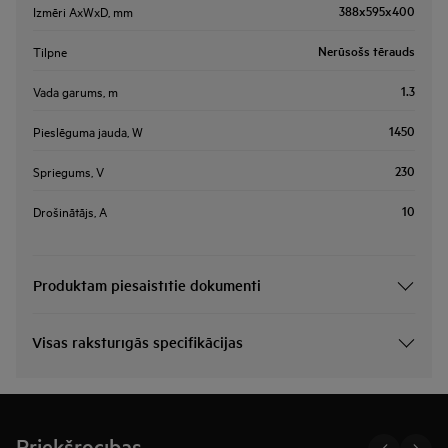
388x595x400
Izmēri AxWxD, mm
Nerūsošs tērauds
Tilpne
1.3
Vada garums, m
1450
Pieslēguma jauda, W
230
Spriegums, V
10
Drošinātājs, A
Produktam piesaistītie dokumenti
Visas raksturīgās specifikācijas
Priekšrocības