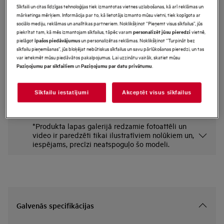
Sīkfaili un citas līdzīgas tehnoloģijas tiek izmantotas vietnes uzlabošanas, kā arī reklāmas un
NMS5G25IEM
mārketinga mērķiem. Informācija par to, kā lietotājs izmanto mūsu vietni, tiek kopīgota ar
5000.sērijas Iebūvējama mikroviļņu
sociālo mediju, reklāmas un analītikas partneriem. Noklikšķinot “Pieņemt visus sīkfailus”, jūs
piekrītat tam, kā mēs izmantojam sīkfailus, tāpēc varam
vietnē,
personalizēt jūsu pieredzi
krāsns 23 l
pielāgot
un personalizētas reklāmas. Noklikšķinot “Turpināt bez
īpašos piedāvājumus
Priekšrocības
sīkfailu pieņemšanas”, jūs bloķējat nebūtiskus sīkfailus un savu pārlūkošanas pieredzi, un tas
var ietekmēt mūsu piedāvātos pakalpojumus. Lai uzzinātu vairāk, skatiet mūsu
Mikroviļņu krāsns ar papildu funkcijām: Grila funkcija kraukšķīgai virskārtai.
un
.
Paziņojumu par sīkfailiem
Paziņojumu par datu privātumu
Mikroviļņu krāsns ar grilu nodrošina kraukšķīgu garoziņu.
Kraukšķīga virskārta kā cepeškrāsnī. Ar mikroviļņu krāsns efektivitāti.
Sīkfailu iestatījumi
Akceptēt visus sīkfailus
*Produkta lapas galerijā redzamie fotoattēli un
video ir paredzēti tikai ilustratīviem nolūkiem un,
iespējams, precīzi neatspoguļo šo modeli.
Galvenās specifikācijas