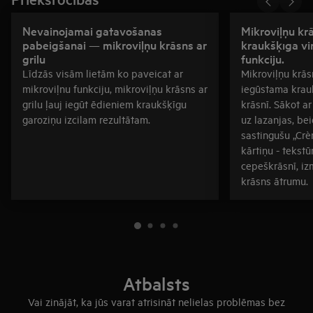
Nevainojamai gatavošanas
Mikroviļņu kr
pabeigšanai — mikroviļņu krāsns ar
kraukšķīga vir
grilu
funkciju.
Līdzās visām lietām ko paveicat ar
Mikroviļņu krāsn
mikroviļnu funkciju, mikroviļņu krāsns ar
iegūstama krauk
grilu ļauj iegūt ēdieniem kraukšķīgu
krāsnī. Sākot ar
garoziņu izcilam rezultātam.
uz lazanjas, be
sastingušu „Crè
kārtiņu - tekst
cepeškrāsnī, iz
krāsns ātrumu.
Atbalsts
Vai zinājāt, ka jūs varat atrisināt nelielas problēmas bez