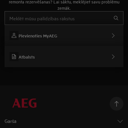
remonta rezervēšanas? Lai sāktu, meklējiet savu problēmu
zemāk.
Rakstiet, lai meklētu rakstus par atbalstu
Pievienoties MyAEG
Atbalsts
Garša