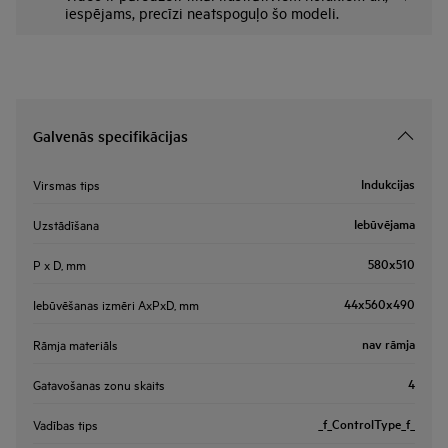
iespējams, precīzi neatspoguļo šo modeli.
Galvenās specifikācijas
Indukcijas
Virsmas tips
Iebūvējama
Uzstādīšana
580x510
P x D, mm
44x560x490
Iebūvēšanas izmēri AxPxD, mm
nav rāmja
Rāmja materiāls
4
Gatavošanas zonu skaits
_f_ControlType_f_
Vadības tips