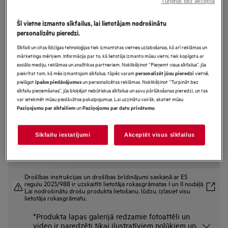
Turpināt bez akcepta
TI64IB10IZ
7000.sērijas „SaphirMatt®“
Šī vietne izmanto sīkfailus, lai lietotājam nodrošinātu
personalizētu pieredzi.
SenseBoil Iebūvējama Indukcijas
Sīkfaili un citas līdzīgas tehnoloģijas tiek izmantotas vietnes uzlabošanas, kā arī reklāmas un
plīts virsma 60 cm
mārketinga mērķiem. Informācija par to, kā lietotājs izmanto mūsu vietni, tiek kopīgota ar
sociālo mediju, reklāmas un analītikas partneriem. Noklikšķinot “Pieņemt visus sīkfailus”, jūs
piekrītat tam, kā mēs izmantojam sīkfailus, tāpēc varam
vietnē,
personalizēt jūsu pieredzi
pielāgot
un personalizētas reklāmas. Noklikšķinot “Turpināt bez
īpašos piedāvājumus
Ražojuma informācijas lapa
sīkfailu pieņemšanas”, jūs bloķējat nebūtiskus sīkfailus un savu pārlūkošanas pieredzi, un tas
Priekšrocības
var ietekmēt mūsu piedāvātos pakalpojumus. Lai uzzinātu vairāk, skatiet mūsu
Vienmērīga vārīšanās ar indukcijas plīts virsmu 7000 SenseBoil®
un
.
Paziņojumu par sīkfailiem
Paziņojumu par datu privātumu
Boil sensors nodrošina vienmērīgu vārīšanos
“SaphirMatt®” – pret skrāpējumiem visizturīgākā plīts virsma matēti melnā
krāsā.
Sīkfailu iestatījumi
Akceptēt visus sīkfailus
Drošības instrukcijas un drošības brīdinājumi saskaņā ar ES
regulu 2023/988 ir uzskaitīti lietotāja rokasgrāmatas I un II nodaļā.
Lai nodrošinātu drošu produkta lietošanu, lūdzu, izlasiet visu
lietotāja rokasgrāmatu.
*Produkta lapas galerijā redzamie fotoattēli un
video ir paredzēti tikai ilustratīviem nolūkiem un,