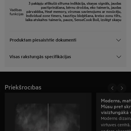
3 pakāpju atlikušā siltuma indikācija, skaņas signāls, jaudas
pastiprināšana, bērnu drošība, eko taimeris, jaudas
Vadības
pārvaldība, Heat memory, virsmas savienojums ar nosūcēju,
funkcijas
Individual zone timers, taustiņu bloķēšana, kreiso zonu tilts,
laika atskaites taimeris, pauze, SenseCook Boil, izslēgt skaņu
Produktam piesaistītie dokumenti
Visas raksturīgās specifikācijas
Priekšrocības
Moderns, matē
Mūsu pret sk
visizturīgākā
Moderns dizain
virtuves centrā
apdare akcentē