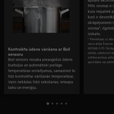
Plīts virsmai ir
kura nepaliek 
kurš ir desmitkā
skrāpējumiem n
virsma*, ilgsto
izskatu.
* Pamatojas uz abra
veica ārēja Šveices
60068-2-70. Skrāp
Kontrolēta ūdens vārīšana ar Boil
iekšēji, salīdzinot
sensoru
stiklkeramikas plīt
Boil sensors nosaka pieaugošos ūdens
apstrādes vai pārkl
burbuļus un automātiski pielāgo
temperatūras iestatījumus, samazinot to
līdz kontrolētai vārīšanās temperatūrai.
Vairs nekādas līdzi sekošanas. Ietaupa
laiku un enerģiju.