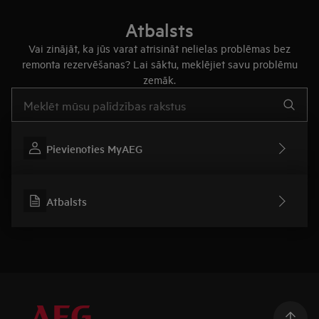
Atbalsts
Vai zinājāt, ka jūs varat atrisināt nelielas problēmas bez
remonta rezervēšanas? Lai sāktu, meklējiet savu problēmu
zemāk.
Rakstiet, lai meklētu rakstus par atbalstu
Pievienoties MyAEG
Atbalsts