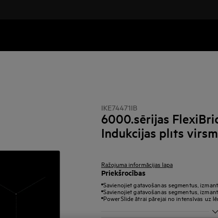
IKE74471IB
6000.sērijas FlexiBr
Indukcijas plīts virs
Ražojuma informācijas lapa
Priekšrocības
Savienojiet gatavošanas segmentus, izman
Savienojiet gatavošanas segmentus, izmant
PowerSlide ātrai pārejai no intensīvas uz l