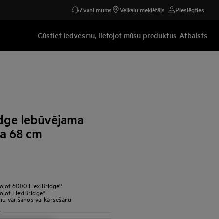
Zvani mums
Veikalu meklētājs
Pieslēgties
Gūstiet iedvesmu, lietojot mūsu produktus
Atbalsts
idge Iebūvējama
ma 68 cm
tojot 6000 FlexiBridge®
ojot FlexiBridge®
ēnu vārīšanos vai karsēšanu