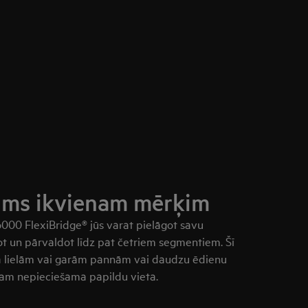
ms ikvienam mērķim
 6000 FlexiBridge® jūs varat pielāgot savu
ot un pārvaldot līdz pat četriem segmentiem. Šī
ota lielām vai garām pannām vai daudzu ēdienu
 kam nepieciešama papildu vieta.