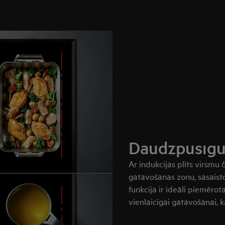
Daudzpusīgu
Ar indukcijas plīts virsmu
gatavošanas zonu, sasaist
funkcija ir ideāli piemēr
vienlaicīgai gatavošanai,