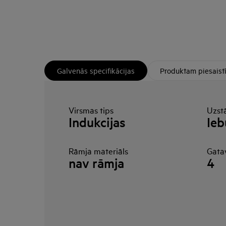
Galvenās specifikācijas
Produktam piesaist
Virsmas tips
Uzst
Indukcijas
Ie
Rāmja materiāls
Gata
nav rāmja
4