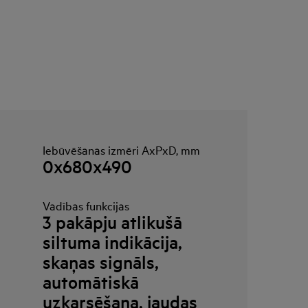
Iebūvēšanas izmēri AxPxD, mm
0x680x490
Vadības funkcijas
3 pakāpju atlikušā
siltuma indikācija,
skaņas signāls,
automātiskā
uzkarsēšana, jaudas