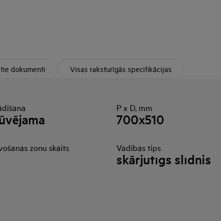
ītie dokumenti
Visas raksturīgās specifikācijas
ādīšana
P x D, mm
būvējama
700x510
vošanas zonu skaits
Vadības tips
skārjutīgs slīdnis