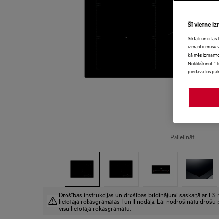
Šī vietne iz
Sīkfaili un cita
izmanto mūsu vie
kā mēs izmanto
Noklikšķinot “T
piedāvātos pak
Palielināt
Drošības instrukcijas un drošības brīdinājumi saskaņā ar ES r
lietotāja rokasgrāmatas I un II nodaļā. Lai nodrošinātu drošu p
visu lietotāja rokasgrāmatu.