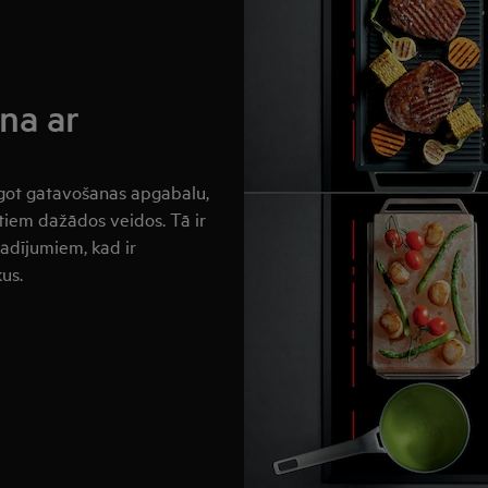
na ar
āgot gatavošanas apgabalu,
tiem dažādos veidos. Tā ir
adījumiem, kad ir
us.