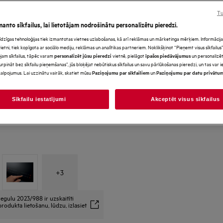
Tu
manto sīkfailus, lai lietotājam nodrošinātu personalizētu pieredzi.
*Produkta lapas galerijā redz
s līdzīgas tehnoloģijas tiek izmantotas vietnes uzlabošanas, kā arī reklāmas un mārketinga mērķiem. Informācija 
paredzēti tikai ilustratīviem
tni, tiek kopīgota ar sociālo mediju, reklāmas un analītikas partneriem. Noklikšķinot “Pieņemt visus sīkfailus”,
precīzi neatspoguļo šo model
jam sīkfailus, tāpēc varam
vietnē, pielāgot
un personalizēt
personalizēt jūsu pieredzi
īpašos piedāvājumus
urpināt bez sīkfailu pieņemšanas”, jūs bloķējat nebūtiskus sīkfailus un savu pārlūkošanas pieredzi, un tas var
alpojumus. Lai uzzinātu vairāk, skatiet mūsu
un
Paziņojumu par sīkfailiem
Paziņojumu par datu privātu
Sīkfailu iestatījumi
Akceptēt visus sīkfailus
+
3
egulu 2023/988 ir uzskaitīti
rodukta lietošanu, lūdzu, izlasiet