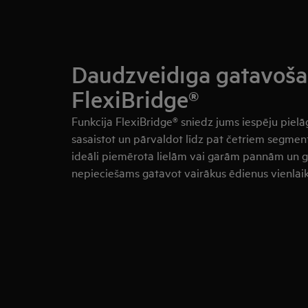
Daudzveidīga gatavoša
FlexiBridge®
Funkcija FlexiBridge® sniedz jums iespēju piel
sasaistot un pārvaldot līdz pat četriem segmen
ideāli piemērota lielām vai garām pannām un g
nepieciešams gatavot vairākus ēdienus vienlaik