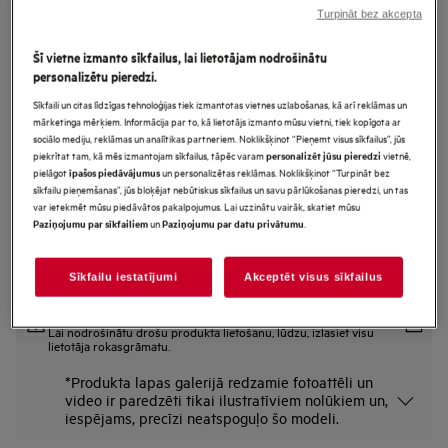
Turpināt bez akcepta
IKE42640KB
CrystalLine Iebūvējama Indukcijas
Šī vietne izmanto sīkfailus, lai lietotājam nodrošinātu
plīts virsma 36 cm
personalizētu pieredzi.
Sīkfaili un citas līdzīgas tehnoloģijas tiek izmantotas vietnes uzlabošanas, kā arī reklāmas un
mārketinga mērķiem. Informācija par to, kā lietotājs izmanto mūsu vietni, tiek kopīgota ar
Ražojuma informācijas lapa
sociālo mediju, reklāmas un analītikas partneriem. Noklikšķinot “Pieņemt visus sīkfailus”, jūs
Priekšrocības
piekrītat tam, kā mēs izmantojam sīkfailus, tāpēc varam
vietnē,
personalizēt jūsu pieredzi
pielāgot
un personalizētas reklāmas. Noklikšķinot “Turpināt bez
īpašos piedāvājumus
Tilta funkcija - pārvērš divas sildīšanas zonas vienā lielā vai dubultā zonā
sīkfailu pieņemšanas”, jūs bloķējat nebūtiskus sīkfailus un savu pārlūkošanas pieredzi, un tas
Tilta funkcija - pārvērš divas sildīšanas zonas vienā lielā vai dubultā zonā
var ietekmēt mūsu piedāvātos pakalpojumus. Lai uzzinātu vairāk, skatiet mūsu
Izveidojiet savu moduļu plīts sistēmu ar Crystal Line klāstu.
un
.
Paziņojumu par sīkfailiem
Paziņojumu par datu privātumu
Sīkfailu iestatījumi
Akceptēt visus sīkfailus
Drošības instrukcijas un drošības brīdinājumi saskaņā ar ES
regulu 2023/988 ir uzskaitīti lietotāja rokasgrāmatas I un II nodaļā.
Lai nodrošinātu drošu produkta lietošanu, lūdzu, izlasiet visu
lietotāja rokasgrāmatu.
*Produkta lapas galerijā redzamie fotoattēli un
video ir paredzēti tikai ilustratīviem nolūkiem un,
iespējams, precīzi neatspoguļo šo modeli.