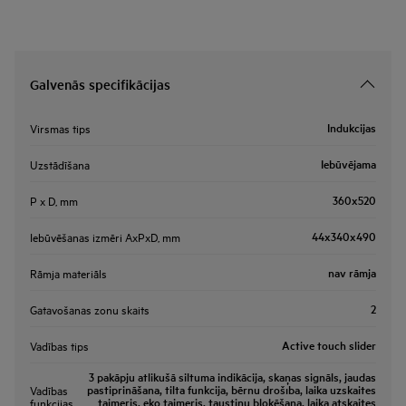
Galvenās specifikācijas
Indukcijas
Virsmas tips
Iebūvējama
Uzstādīšana
360x520
P x D, mm
44x340x490
Iebūvēšanas izmēri AxPxD, mm
nav rāmja
Rāmja materiāls
2
Gatavošanas zonu skaits
Active touch slider
Vadības tips
3 pakāpju atlikušā siltuma indikācija, skaņas signāls, jaudas
pastiprināšana, tilta funkcija, bērnu drošība, laika uzskaites
Vadības
taimeris, eko taimeris, taustiņu bloķēšana, laika atskaites
funkcijas