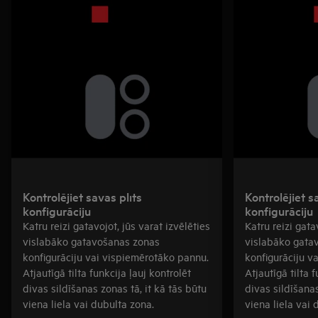
Kontrolējiet savas plīts
Kontrolējiet s
konfigurāciju
konfigurāciju
Katru reizi gatavojot, jūs varat izvēlēties
Katru reizi gata
vislabāko gatavošanas zonas
vislabāko gata
konfigurāciju vai vispiemērotāko pannu.
konfigurāciju v
Atjautīgā tilta funkcija ļauj kontrolēt
Atjautīgā tilta 
divas sildīšanas zonas tā, it kā tās būtu
divas sildīšanas
viena liela vai dubulta zona.
viena liela vai 