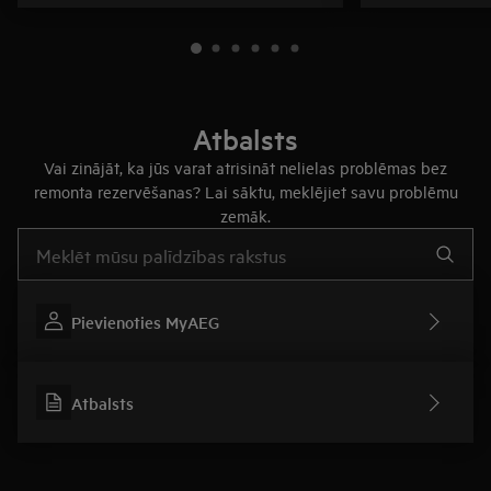
Atbalsts
Vai zinājāt, ka jūs varat atrisināt nelielas problēmas bez
remonta rezervēšanas? Lai sāktu, meklējiet savu problēmu
zemāk.
Rakstiet, lai meklētu rakstus par atbalstu
Pievienoties MyAEG
Atbalsts