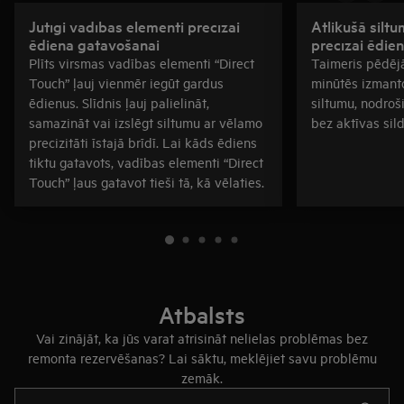
Jutīgi vadības elementi precīzai
Atlikušā silt
ēdiena gatavošanai
precīzai ēdie
Plīts virsmas vadības elementi “Direct
Taimeris pēdēj
Touch” ļauj vienmēr iegūt gardus
minūtēs izmanto
ēdienus. Slīdnis ļauj palielināt,
siltumu, nodroš
samazināt vai izslēgt siltumu ar vēlamo
bez aktīvas sil
precizitāti īstajā brīdī. Lai kāds ēdiens
tiktu gatavots, vadības elementi “Direct
Touch” ļaus gatavot tieši tā, kā vēlaties.
Atbalsts
Vai zinājāt, ka jūs varat atrisināt nelielas problēmas bez
remonta rezervēšanas? Lai sāktu, meklējiet savu problēmu
zemāk.
Rakstiet, lai meklētu rakstus par atbalstu