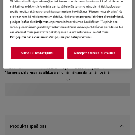
Sīkfaili un citas līdzīgas tehnoloģijas tiek izmantotas vietnes uzlabošanas, kā arī reklāmas un
mārketinga mērķiem. Informācija par to, kā lietotājs izmanto mūsu vietni, tiek kopīgota ar
TO64RA07CB
3000.sērijas Keramikas virsma
sociālo mediju, reklāmas un analītikas partneriem. Noklikšķinot “Pieņemt visus sīkfailus”, jūs
piekrītat tam, kā mēs izmantojam sīkfailus, tāpēc varam
vietnē,
personalizēt jūsu pieredzi
Iebūvējama Keramiska plīts virsma
pielāgot
un personalizētas reklāmas. Noklikšķinot “Turpināt bez
īpašos piedāvājumus
sīkfailu pieņemšanas”, jūs bloķējat nebūtiskus sīkfailus un savu pārlūkošanas pieredzi, un tas
60 cm
var ietekmēt mūsu piedāvātos pakalpojumus. Lai uzzinātu vairāk, skatiet mūsu
un
.
Paziņojumu par sīkfailiem
Paziņojumu par datu privātumu
Ražojuma informācijas lapa
Sīkfailu iestatījumi
Akceptēt visus sīkfailus
Priekšrocības
Lielāka gatavošanas zona profesionālai ēdiena gatavošanai
“Direct Touch” tūlītējai piekļuvei un precīziem iestatījumiem
Taimeris plīts virsmas atlikušā siltuma maksimālai izmantošanai
Produkta īpašības