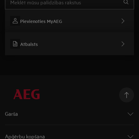
Pievienoties MyAEG
Atbalsts
Garša
Cepeškrāsnis
Virsmas
Apģērbu kopšana