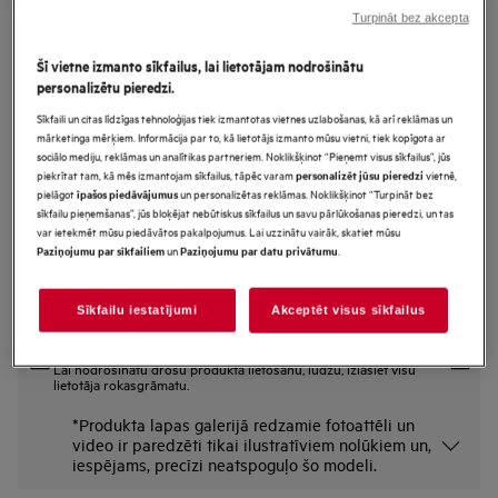
Turpināt bez akcepta
CIB56491BW
6000.sērijas SteamBake Indukcijas
Šī vietne izmanto sīkfailus, lai lietotājam nodrošinātu
plīts
personalizētu pieredzi.
Sīkfaili un citas līdzīgas tehnoloģijas tiek izmantotas vietnes uzlabošanas, kā arī reklāmas un
mārketinga mērķiem. Informācija par to, kā lietotājs izmanto mūsu vietni, tiek kopīgota ar
Ražojuma informācijas lapa
sociālo mediju, reklāmas un analītikas partneriem. Noklikšķinot “Pieņemt visus sīkfailus”, jūs
Priekšrocības
piekrītat tam, kā mēs izmantojam sīkfailus, tāpēc varam
vietnē,
personalizēt jūsu pieredzi
pielāgot
un personalizētas reklāmas. Noklikšķinot “Turpināt bez
īpašos piedāvājumus
Indukcijas plīts virsmas tūlītējai, precīzai gatavošanai lielā karstumā.
sīkfailu pieņemšanas”, jūs bloķējat nebūtiskus sīkfailus un savu pārlūkošanas pieredzi, un tas
Indukcijas plīts – ātra un precīza jaudas regulēšana.
var ietekmēt mūsu piedāvātos pakalpojumus. Lai uzzinātu vairāk, skatiet mūsu
Steambake pievieno tvaiku, lai ceptais sanāktu mitrāks un kraukšķīgāks.
un
.
Paziņojumu par sīkfailiem
Paziņojumu par datu privātumu
Sīkfailu iestatījumi
Akceptēt visus sīkfailus
Drošības instrukcijas un drošības brīdinājumi saskaņā ar ES
regulu 2023/988 ir uzskaitīti lietotāja rokasgrāmatas I un II nodaļā.
Lai nodrošinātu drošu produkta lietošanu, lūdzu, izlasiet visu
lietotāja rokasgrāmatu.
*Produkta lapas galerijā redzamie fotoattēli un
video ir paredzēti tikai ilustratīviem nolūkiem un,
iespējams, precīzi neatspoguļo šo modeli.