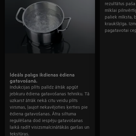
rezultātus paša
mīklai pilnvērtī
paliek mīksta, 
kraukšķīga. Izmē
pagatavotai cept
Ideāls palīgs ikdienas ēdiena
gatavošanā.
Indukcijas plīts palīdz ātrāk apgūt
jebkuru ēdiena gatavošanas tehniku. Tā
uzkarst ātrāk nekā citu veidu plīts
virsmas, ļaujot nekavējoties ķerties pie
ēdiena gatavošanas. Ātra siltuma
regulēšana dod iespēju gatavošanas
laikā radīt visizsmalcinātākās garšas un
tekstūras.