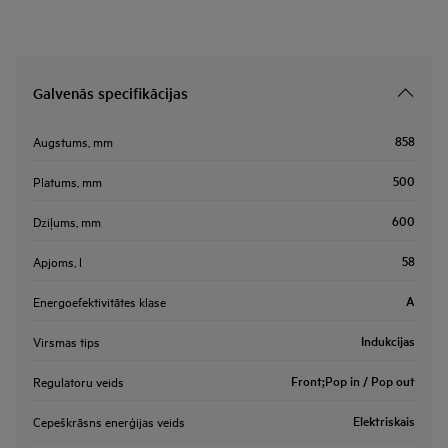
Galvenās specifikācijas
858
Augstums, mm
500
Platums, mm
600
Dziļums, mm
58
Apjoms, l
A
Energoefektivitātes klase
Indukcijas
Virsmas tips
Front;Pop in / Pop out
Regulatoru veids
Elektriskais
Cepeškrāsns enerģijas veids