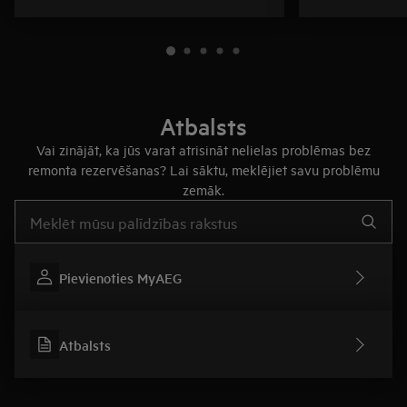
Atbalsts
Vai zinājāt, ka jūs varat atrisināt nelielas problēmas bez
remonta rezervēšanas? Lai sāktu, meklējiet savu problēmu
zemāk.
Rakstiet, lai meklētu rakstus par atbalstu
Pievienoties MyAEG
Atbalsts