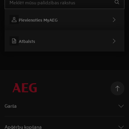
Pievienoties MyAEG
Atbalsts
Garša
Cepeškrāsnis
Virsmas
Apģērbu kopšana