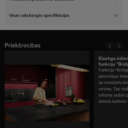
Visas raksturīgās specifikācijas
Priekšrocības
Elastīga ēdie
funkciju “Brid
Funkcija “Bridg
atsevišķas ēdi
lai izveidotu li
virsmu. Tas no
siltuma sadali 
lieliem katliem 