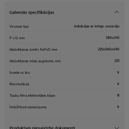
Galvenās specifikācijas
indukcijas ar integr. nosūcēju
Virsmas tips
580x510
P x D, mm
225x560x490
Iebūvēšanas izmēri AxPxD, mm
225
Iebūvēšanas nišas augstums, mm
Ir
Izvade uz āru
Ir
Recirkulācija
B
Tauku filtra efektivitātes klase
Ir
Hob2Hood savienojums
Produktam piesaistītie dokumenti