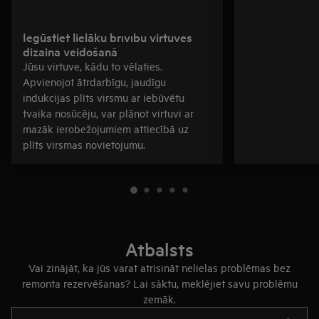
Iegūstiet lielāku brīvību virtuves
dizaina veidošanā
Jūsu virtuve, kādu to vēlaties.
Apvienojot ātrdarbīgu, jaudīgu
indukcijas plīts virsmu ar iebūvētu
tvaika nosūcēju, var plānot virtuvi ar
mazāk ierobežojumiem attiecībā uz
plīts virsmas novietojumu.
Atbalsts
Vai zinājāt, ka jūs varat atrisināt nelielas problēmas bez
remonta rezervēšanas? Lai sāktu, meklējiet savu problēmu
zemāk.
Rakstiet, lai meklētu rakstus par atbalstu