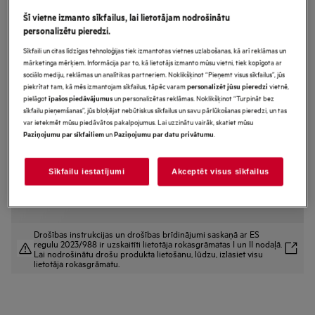
TT64CB00CB
Šī vietne izmanto sīkfailus, lai lietotājam nodrošinātu
Plīts virsma ar integrētu nosūcēju
personalizētu pieredzi.
60 cm 6000.sērijas Left Bridge ar
Sīkfaili un citas līdzīgas tehnoloģijas tiek izmantotas vietnes uzlabošanas, kā arī reklāmas un
mārketinga mērķiem. Informācija par to, kā lietotājs izmanto mūsu vietni, tiek kopīgota ar
Hob2Hood
sociālo mediju, reklāmas un analītikas partneriem. Noklikšķinot “Pieņemt visus sīkfailus”, jūs
piekrītat tam, kā mēs izmantojam sīkfailus, tāpēc varam
vietnē,
personalizēt jūsu pieredzi
pielāgot
un personalizētas reklāmas. Noklikšķinot “Turpināt bez
īpašos piedāvājumus
sīkfailu pieņemšanas”, jūs bloķējat nebūtiskus sīkfailus un savu pārlūkošanas pieredzi, un tas
Ražojuma informācijas lapa
var ietekmēt mūsu piedāvātos pakalpojumus. Lai uzzinātu vairāk, skatiet mūsu
Priekšrocības
un
.
Paziņojumu par sīkfailiem
Paziņojumu par datu privātumu
Izmantojiet lielāku ēdiena gatavošanas zonu ar funkciju “Bridge”.
Iebūvēts tvaika nosūcējs palielina virtuves plānošanas brīvību.
Izmantojiet lielāku ēdiena gatavošanas zonu ar funkciju “Bridge”.
Sīkfailu iestatījumi
Akceptēt visus sīkfailus
Drošības instrukcijas un drošības brīdinājumi saskaņā ar ES
regulu 2023/988 ir uzskaitīti lietotāja rokasgrāmatas I un II nodaļā.
Lai nodrošinātu drošu produkta lietošanu, lūdzu, izlasiet visu
lietotāja rokasgrāmatu.