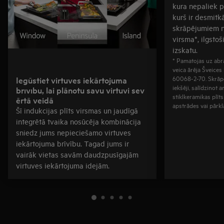
kura nepaliek 
kurš ir desmitkā
skrāpējumiem n
virsma*, ilgsto
izskatu.
* Pamatojas uz abra
veica ārēja Šveices
60068-2-70. Skrāp
Iegūstiet virtuves iekārtojuma
iekšēji, salīdzinot
brīvību, lai plānotu savu virtuvi sev
stiklkeramikas plīt
ērtā veidā
apstrādes vai pārkl
Šī indukcijas plīts virsmas un jaudīgā
integrētā tvaika nosūcēja kombinācija
sniedz jums nepieciešamo virtuves
iekārtojuma brīvību. Tagad jums ir
vairāk vietas savām daudzpusīgajām
virtuves iekārtojuma idejām.