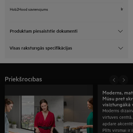
Ir
Hob2Hood savienojums
Produktam piesaistītie dokumenti
Visas raksturīgās specifikācijas
Priekšrocības
Moderns, matē
Mūsu pret sk
visizturīgākā
Moderns dizain
virtuves centrā
apdare akcentē
Plīts virsmai ir