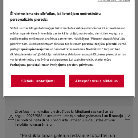
NCP84C01AZ
Plīts virsma ar integrētu nosūcēju 83
Šī vietne izmanto sīkfailus, lai lietotājam nodrošinātu
personalizētu pieredzi.
cm 6000.sērijas „SaphirMatt®“
Sīkfaili un citas līdzīgas tehnoloģijas tiek izmantotas vietnes uzlabošanas, kā arī reklāmas un
Bridge ar Hob2Hood
mārketinga mērķiem. Informācija par to, kā lietotājs izmanto mūsu vietni, tiek kopīgota ar
sociālo mediju, reklāmas un analītikas partneriem. Noklikšķinot “Pieņemt visus sīkfailus”, jūs
piekrītat tam, kā mēs izmantojam sīkfailus, tāpēc varam
vietnē,
personalizēt jūsu pieredzi
pielāgot
un personalizētas reklāmas. Noklikšķinot “Turpināt bez
īpašos piedāvājumus
Ražojuma informācijas lapa
sīkfailu pieņemšanas”, jūs bloķējat nebūtiskus sīkfailus un savu pārlūkošanas pieredzi, un tas
Priekšrocības
var ietekmēt mūsu piedāvātos pakalpojumus. Lai uzzinātu vairāk, skatiet mūsu
un
.
Izmantojiet virtuves dizaina brīvību ar kombinēto plīti un tvaika nosūcēju.
Paziņojumu par sīkfailiem
Paziņojumu par datu privātumu
Kombinētā plīts virsma un tvaika nosūcējs nodrošina virtuves dizaina
brīvību.
“SaphirMatt®” – pret skrāpējumiem visizturīgākā plīts virsma matēti melnā
Sīkfailu iestatījumi
Akceptēt visus sīkfailus
krāsā.
Drošības instrukcijas un drošības brīdinājumi saskaņā ar ES
regulu 2023/988 ir uzskaitīti lietotāja rokasgrāmatas I un II nodaļā.
Lai nodrošinātu drošu produkta lietošanu, lūdzu, izlasiet visu
lietotāja rokasgrāmatu.
*Produkta lapas galerijā redzamie fotoattēli un