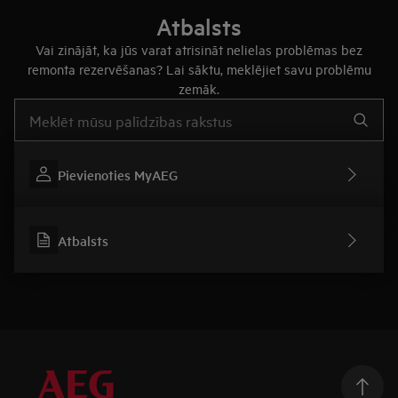
Atbalsts
Vai zinājāt, ka jūs varat atrisināt nelielas problēmas bez
remonta rezervēšanas? Lai sāktu, meklējiet savu problēmu
zemāk.
Rakstiet, lai meklētu rakstus par atbalstu
Pievienoties MyAEG
Atbalsts