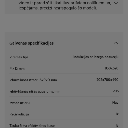
video ir paredzēti tikai ilustratīviem nolūkiem un,
iespējams, precīzi neatspoguļo šo modeli.
Galvenās specifikācijas
indukcijas ar integr. nosūcēju
Virsmas tips
830x520
P x D, mm
205x780x490
Iebūvēšanas izmēri AxPxD, mm
205
Iebūvēšanas nišas augstums, mm
Nav
Izvade uz āru
Ir
Recirkulācija
B
Tauku filtra efektivitātes klase