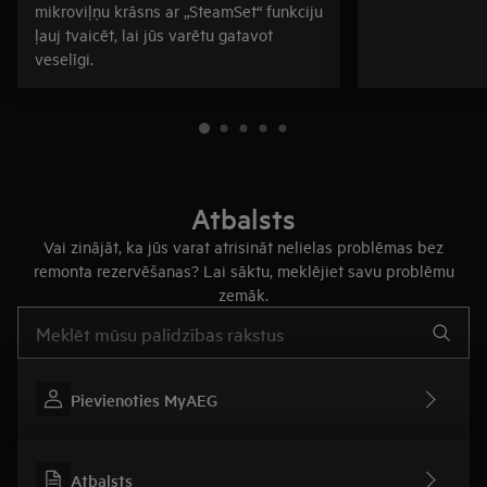
mikroviļņu krāsns ar „SteamSet“ funkciju
ļauj tvaicēt, lai jūs varētu gatavot
veselīgi.
Atbalsts
Vai zinājāt, ka jūs varat atrisināt nelielas problēmas bez
remonta rezervēšanas? Lai sāktu, meklējiet savu problēmu
zemāk.
Rakstiet, lai meklētu rakstus par atbalstu
Pievienoties MyAEG
Atbalsts