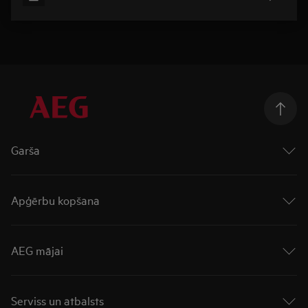
Garša
Cepeškrāsnis
Virsmas
Apģērbu kopšana
Plīts virsmas ar integrētu tvaika nosūcēju
Plītis
Veļas mašīnas
Tvaika nosūcēji
Veļas žāvētāji
AEG mājai
Trauku mazgājamās mašīnas
Veļas mazgātāji ar žāvētāju
Ledusskapji
Rūpējies vairāk
Par AEG
Ledusskapji ar saldētavu
„UniversalDose“ atvilktne
Saldētavas
Serviss un atbalsts
„AutoDose“ atvilktne