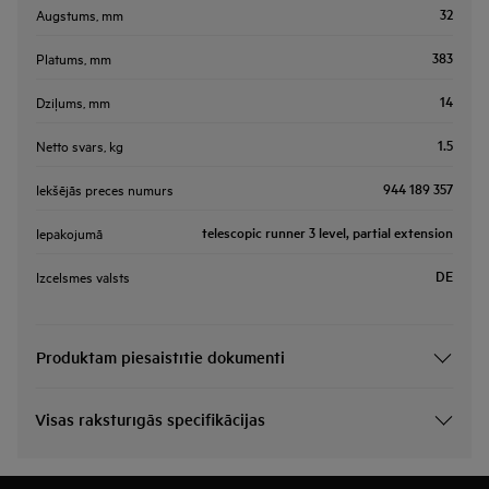
32
Augstums, mm
383
Platums, mm
14
Dziļums, mm
1.5
Netto svars, kg
944 189 357
Iekšējās preces numurs
telescopic runner 3 level, partial extension
Iepakojumā
DE
Izcelsmes valsts
Produktam piesaistītie dokumenti
Visas raksturīgās specifikācijas