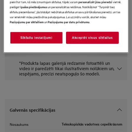
piekrītat tam, kā mēs izmantojam sīkfailus, tāpēc varam
vietnē,
personalizēt jūsu pieredzi
TR3LV
pielāgot
un personalizētas reklāmas. Noklikšķinot “Turpināt bez
īpašos piedāvājumus
Teleskopiskās vadotnes
sīkfailu pieņemšanas”, jūs bloķējat nebūtiskus sīkfailus un savu pārlūkošanas pieredzi, un tas
var ietekmēt mūsu piedāvātos pakalpojumus. Lai uzzinātu vairāk, skatiet mūsu
cepeškrāsnīm
un
.
Paziņojumu par sīkfailiem
Paziņojumu par datu privātumu
Priekšrocības
Mūsu teleskopiskās vadotnes ir viegli izvelkamas un nofiksējamas, lai
Sīkfailu iestatījumi
Akceptēt visus sīkfailus
varētu vieglāk piekļūt karstiem traukiem. 3 līmeņi.
*Produkta lapas galerijā redzamie fotoattēli un
video ir paredzēti tikai ilustratīviem nolūkiem un,
iespējams, precīzi neatspoguļo šo modeli.
Galvenās specifikācijas
Teleskopiskās vadotnes cepeškrāsnīm
Nosaukums