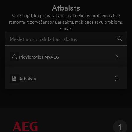
Atbalsts
Vai zinājāt, ka jūs varat atrisināt nelielas problēmas bez
remonta rezervēšanas? Lai sāktu, meklējiet savu problēmu
zemāk.
Rakstiet, lai meklētu rakstus par atbalstu
Pievienoties MyAEG
Atbalsts