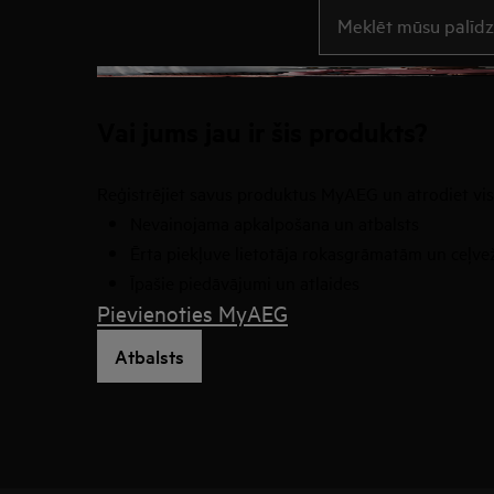
Rakstiet, lai meklētu r
Vai jums jau ir šis produkts?
Reģistrējiet savus produktus MyAEG un atrodiet vi
Nevainojama apkalpošana un atbalsts
Ērta piekļuve lietotāja rokasgrāmatām un ceļv
Īpašie piedāvājumi un atlaides
Pievienoties MyAEG
Atbalsts