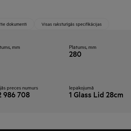
ītie dokumenti
Visas raksturīgās specifikācijas
tums, mm
Platums, mm
280
ējās preces numurs
Iepakojumā
2 986 708
1 Glass Lid 28cm