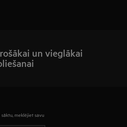
rošākai un vieglākai
liešanai
 sāktu, meklējiet savu