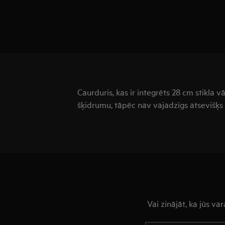
Caurduris, kas ir integrēts 28 cm stikla vāk
šķidrumu, tāpēc nav vajadzīgs atsevišķs 
Vai zinājāt, ka jūs v