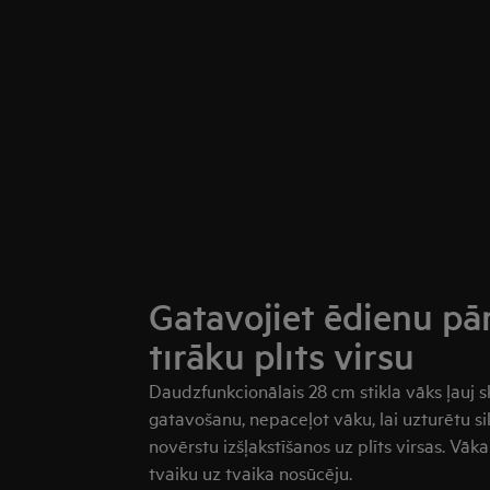
Gatavojiet ēdienu pā
tīrāku plīts virsu
Daudzfunkcionālais 28 cm stikla vāks ļauj s
gatavošanu, nepaceļot vāku, lai uzturētu s
novērstu izšļakstīšanos uz plīts virsas. Vāk
tvaiku uz tvaika nosūcēju.