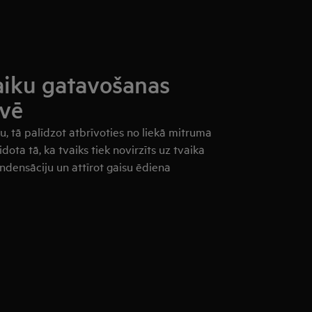
vaiku gatavošanas
uvē
u, tā palīdzot atbrīvoties no liekā mitruma
dota tā, ka tvaiks tiek novirzīts uz tvaika
ndensāciju un attīrot gaisu ēdiena