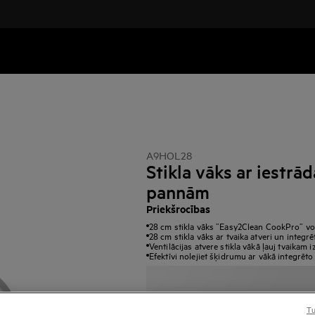
A9HOL28
Stikla vāks ar iestrā
pannām
Priekšrocības
28 cm stikla vāks ”Easy2Clean CookPro” vo
28 cm stikla vāks ar tvaika atveri un integrē
Ventilācijas atvere stikla vākā ļauj tvaikam i
Efektīvi nolejiet šķidrumu ar vākā integrēto
Tu