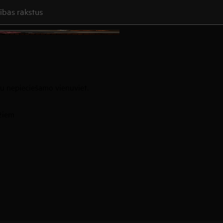
akstus par atbalstu
su nepieciešamo vienuviet.
ežiem