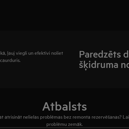
Paredzēts d
ā, ļauj viegli un efektīvi noliet
caurduris.
šķidruma no
Atbalsts
arat atrisināt nelielas problēmas bez remonta rezervēšanas? Lai
problēmu zemāk.