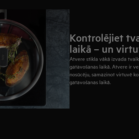
Kontrolējiet t
laikā – un virt
Atvere stikla vākā izvada tvaik
gatavošanas laikā. Atvere ir vei
nosūcēju, samazinot virtuvē ko
gatavošanas laikā.