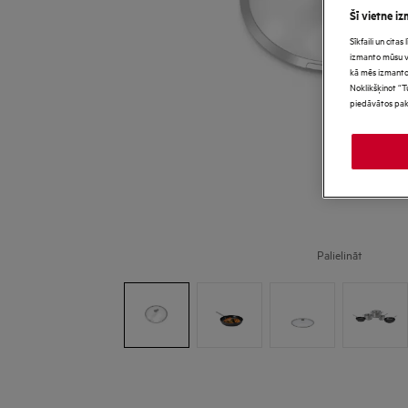
Šī vietne iz
Sīkfaili un cita
izmanto mūsu vie
kā mēs izmanto
Noklikšķinot “T
piedāvātos pak
Palielināt