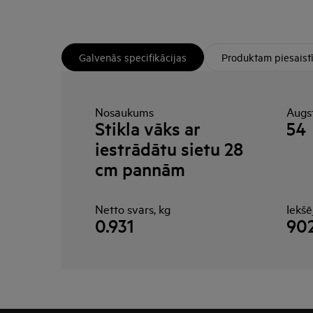
Galvenās specifikācijas
Produktam piesaist
Nosaukums
Augs
Stikla vāks ar
54
iestrādātu sietu 28
cm pannām
Netto svars, kg
Iekš
0.931
90