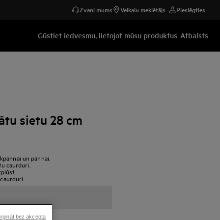
Zvani mums
Veikalu meklētājs
Pieslēgties
Gūstiet iedvesmu, lietojot mūsu produktus
Atbalsts
dātu sietu 28 cm
kpannai un pannai.
tu caurduri.
zplūst.
 caurduri.
rpināt bez akcepta