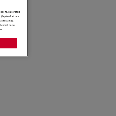
par to, kā lietotājs
 jūs piekrītat tam,
as reklāmas.
 ietekmēt mūsu
.
mu