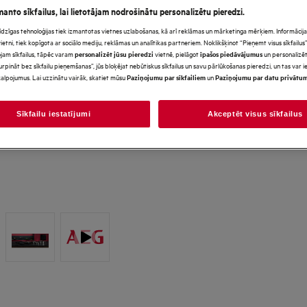
manto sīkfailus, lai lietotājam nodrošinātu personalizētu pieredzi.
s līdzīgas tehnoloģijas tiek izmantotas vietnes uzlabošanas, kā arī reklāmas un mārketinga mērķiem. Informācija 
tni, tiek kopīgota ar sociālo mediju, reklāmas un analītikas partneriem. Noklikšķinot “Pieņemt visus sīkfailus”,
jam sīkfailus, tāpēc varam
vietnē, pielāgot
un personalizēt
personalizēt jūsu pieredzi
īpašos piedāvājumus
urpināt bez sīkfailu pieņemšanas”, jūs bloķējat nebūtiskus sīkfailus un savu pārlūkošanas pieredzi, un tas var
alpojumus. Lai uzzinātu vairāk, skatiet mūsu
un
Paziņojumu par sīkfailiem
Paziņojumu par datu privātu
Sīkfailu iestatījumi
Akceptēt visus sīkfailus