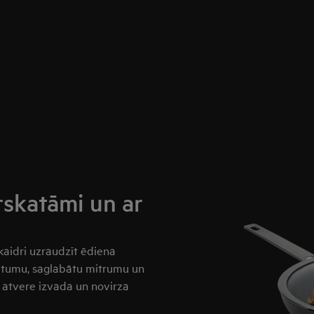
rskatāmi un ar
kaidri uzraudzīt ēdiena
iltumu, saglabātu mitrumu un
a atvere izvada un novirza