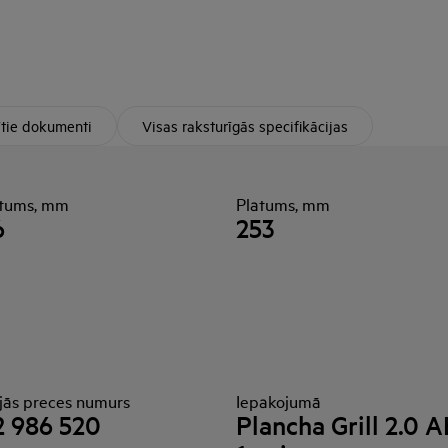
ītie dokumenti
Visas raksturīgās specifikācijas
tums, mm
Platums, mm
6
253
ējās preces numurs
Iepakojumā
 986 520
Plancha Grill 2.0 A