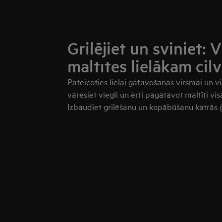
Grilējiet un sviniet: 
maltītes lielākam cil
Pateicoties lielai gatavošanas virsmai un v
varēsiet viegli un ērti pagatavot maltīti vi
Izbaudiet grilēšanu un kopābūšanu katrās 