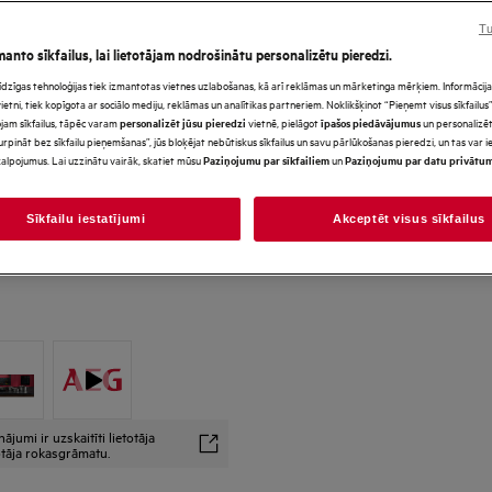
*Produkta lapas galerijā redz
Tu
paredzēti tikai ilustratīviem
manto sīkfailus, lai lietotājam nodrošinātu personalizētu pieredzi.
precīzi neatspoguļo šo model
s līdzīgas tehnoloģijas tiek izmantotas vietnes uzlabošanas, kā arī reklāmas un mārketinga mērķiem. Informācija 
tni, tiek kopīgota ar sociālo mediju, reklāmas un analītikas partneriem. Noklikšķinot “Pieņemt visus sīkfailus”,
jam sīkfailus, tāpēc varam
vietnē, pielāgot
un personalizēt
personalizēt jūsu pieredzi
īpašos piedāvājumus
urpināt bez sīkfailu pieņemšanas”, jūs bloķējat nebūtiskus sīkfailus un savu pārlūkošanas pieredzi, un tas var
alpojumus. Lai uzzinātu vairāk, skatiet mūsu
un
Paziņojumu par sīkfailiem
Paziņojumu par datu privātu
Sīkfailu iestatījumi
Akceptēt visus sīkfailus
umi ir uzskaitīti lietotāja
totāja rokasgrāmatu.