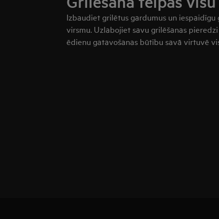
Grilēšana telpās vis
Izbaudiet grilētus gardumus un iespaidīgu 
virsmu. Uzlabojiet savu grilēšanas pieredzi
ēdienu gatavošanas būtību savā virtuvē vi