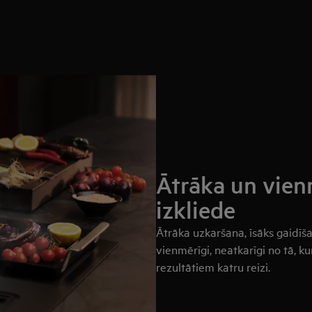
Ātrāka un vie
izkliede
Ātrāka uzkaršana, īsāks gaidīšan
vienmērīgi, neatkarīgi no tā, 
rezultātiem katru reizi.