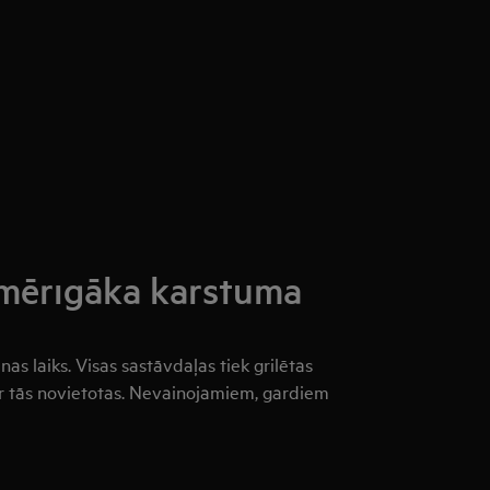
nmērīgāka karstuma
as laiks. Visas sastāvdaļas tiek grilētas
kur tās novietotas. Nevainojamiem, gardiem