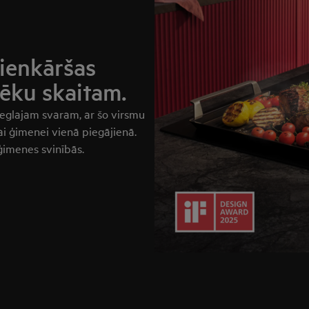
Vienkāršas
vēku skaitam.
ieglajam svaram, ar šo virsmu
sai ģimenei vienā piegājienā.
ģimenes svinībās.