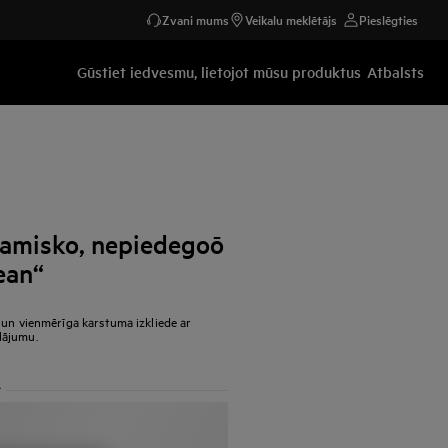
Zvani mums
Veikalu meklētājs
Pieslēgties
Gūstiet iedvesmu, lietojot mūsu produktus
Atbalsts
eramisko, nepiedegoō
ean“
 un vienmērīga karstuma izkliede ar
lājumu.