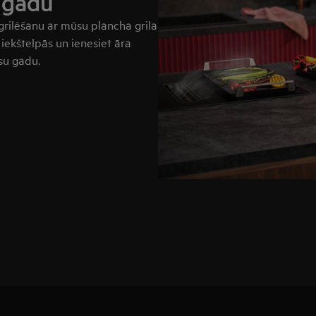
u gadu
grilēšanu ar mūsu plancha grila
 iekštelpās un ienesiet āra
su gadu.