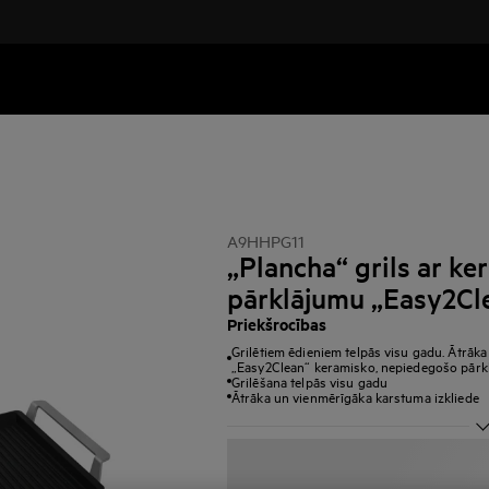
A9HHPG11
„Plancha“ grils ar k
pārklājumu „Easy2Cl
Priekšrocības
Grilētiem ēdieniem telpās visu gadu. Ātrāka
„Easy2Clean“ keramisko, nepiedegošo pārk
Grilēšana telpās visu gadu
Ātrāka un vienmērīgāka karstuma izkliede