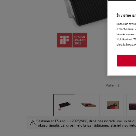
Šī vietne iz
Sīkfaili un cita
izmanto mūsu vie
kā mēs izmanto
Noklikšķinot “T
piedāvātos pak
Palielināt
Saskaņā ar ES regulu 2023/988, drošības norādījumi un brīdināj
rokasgrāmatā. Lai droši lietotu izstrādājumu, izlasiet visu lie