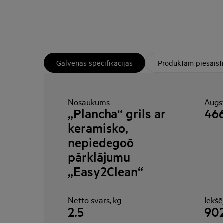
Galvenās specifikācijas
Produktam piesaist
Nosaukums
Augs
„Plancha“ grils ar
46
keramisko,
nepiedegoō
pārklājumu
„Easy2Clean“
Netto svars, kg
Iekš
2.5
902