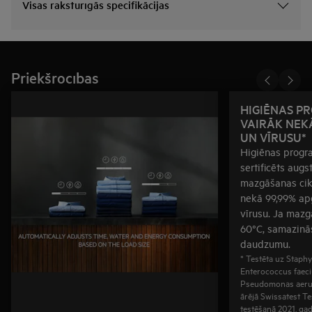
Visas raksturīgās specifikācijas
Priekšrocības
HIGIĒNAS P
VAIRĀK NEKĀ
UN VĪRUSU*
Higiēnas progr
sertificēts augs
mazgāšanas cikl
nekā 99,99% ap
vīrusu. Ja mazg
60°C, samazinās
daudzumu.
* Testēta uz Staph
Enterococcus faeci
Pseudomonas aeru
ārējā Swissatest Te
testēšanā 2021. ga