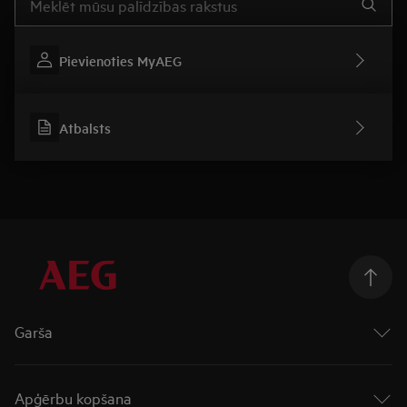
Pievienoties MyAEG
Atbalsts
Garša
Cepeškrāsnis
Virsmas
Apģērbu kopšana