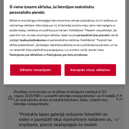
LSR6E27DE
Šī vietne izmanto sīkfailus, lai lietotājam nodrošinātu
Veļasmašīna 6000.sērija ar
personalizētu pieredzi.
ProSense® 7 kg
Sīkfaili un citas līdzīgas tehnoloģijas tiek izmantotas vietnes uzlabošanas, kā arī reklāmas un
mārketinga mērķiem. Informācija par to, kā lietotājs izmanto mūsu vietni, tiek kopīgota ar
sociālo mediju, reklāmas un analītikas partneriem. Noklikšķinot “Pieņemt visus sīkfailus”, jūs
piekrītat tam, kā mēs izmantojam sīkfailus, tāpēc varam
vietnē,
personalizēt jūsu pieredzi
Ražojuma informācijas lapa
pielāgot
un personalizētas reklāmas. Noklikšķinot “Turpināt bez
īpašos piedāvājumus
Priekšrocības
sīkfailu pieņemšanas”, jūs bloķējat nebūtiskus sīkfailus un savu pārlūkošanas pieredzi, un tas
var ietekmēt mūsu piedāvātos pakalpojumus. Lai uzzinātu vairāk, skatiet mūsu
AEG 6000. sērijas šaurā veļas mašīna ar ProSense technology® ietaupa
un
.
Paziņojumu par sīkfailiem
Paziņojumu par datu privātumu
vietu, neatsakoties no veļas kopšanas funkcijām un ietilpības.
”ProSense®” automātiski pielāgo laika, ūdens un enerģijas patēriņu
Higiēnas programma ar tvaiku likvidē apģērbā esošās baktērijas.*
Sīkfailu iestatījumi
Akceptēt visus sīkfailus
Drošības instrukcijas un drošības brīdinājumi saskaņā ar ES
regulu 2023/988 ir uzskaitīti lietotāja rokasgrāmatas I un II nodaļā.
Lai nodrošinātu drošu produkta lietošanu, lūdzu, izlasiet visu
lietotāja rokasgrāmatu.
*Produkta lapas galerijā redzamie fotoattēli un
video ir paredzēti tikai ilustratīviem nolūkiem un,
iespējams, precīzi neatspoguļo šo modeli.