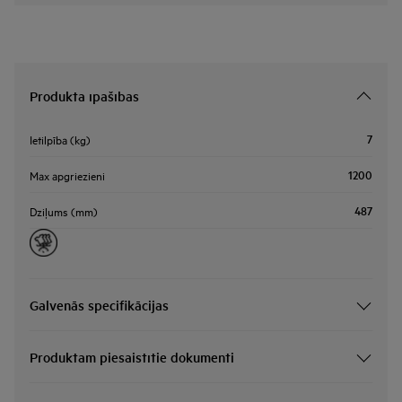
Produkta īpašības
7
Ietilpība (kg)
1200
Max apgriezieni
487
Dziļums (mm)
Galvenās specifikācijas
Produktam piesaistītie dokumenti