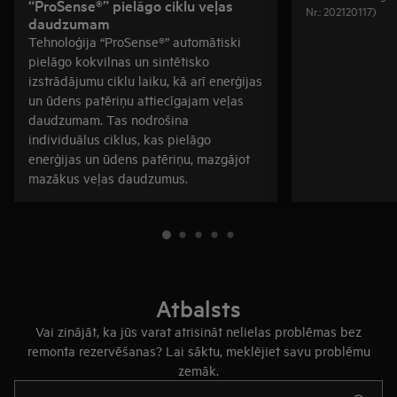
“ProSense®” pielāgo ciklu veļas
Nr.: 202120117)
daudzumam
Tehnoloģija “ProSense®” automātiski
pielāgo kokvilnas un sintētisko
izstrādājumu ciklu laiku, kā arī enerģijas
un ūdens patēriņu attiecīgajam veļas
daudzumam. Tas nodrošina
individuālus ciklus, kas pielāgo
enerģijas un ūdens patēriņu, mazgājot
mazākus veļas daudzumus.
Atbalsts
Vai zinājāt, ka jūs varat atrisināt nelielas problēmas bez
remonta rezervēšanas? Lai sāktu, meklējiet savu problēmu
zemāk.
Rakstiet, lai meklētu rakstus par atbalstu