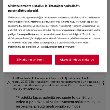
L6SE47DE
Šī vietne izmanto sīkfailus, lai lietotājam nodrošinātu
Veļasmašīna 6000.sērija ar
personalizētu pieredzi.
ProSense® 7 kg
Sīkfaili un citas līdzīgas tehnoloģijas tiek izmantotas vietnes uzlabošanas, kā arī reklāmas un
mārketinga mērķiem. Informācija par to, kā lietotājs izmanto mūsu vietni, tiek kopīgota ar
sociālo mediju, reklāmas un analītikas partneriem. Noklikšķinot “Pieņemt visus sīkfailus”, jūs
piekrītat tam, kā mēs izmantojam sīkfailus, tāpēc varam
vietnē,
personalizēt jūsu pieredzi
Ražojuma informācijas lapa
pielāgot
un personalizētas reklāmas. Noklikšķinot “Turpināt bez
īpašos piedāvājumus
Priekšrocības
sīkfailu pieņemšanas”, jūs bloķējat nebūtiskus sīkfailus un savu pārlūkošanas pieredzi, un tas
var ietekmēt mūsu piedāvātos pakalpojumus. Lai uzzinātu vairāk, skatiet mūsu
AEG 6000. sērijas šaurā veļas mašīna ar ProSense technology® ietaupa
un
.
Paziņojumu par sīkfailiem
Paziņojumu par datu privātumu
vietu, neatsakoties no veļas kopšanas funkcijām un ietilpības.
”ProSense®” automātiski pielāgo laika, ūdens un enerģijas patēriņu
Higiēnas programma likvidē apģērbā esošās baktērijas.*
Sīkfailu iestatījumi
Akceptēt visus sīkfailus
Drošības instrukcijas un drošības brīdinājumi saskaņā ar ES
regulu 2023/988 ir uzskaitīti lietotāja rokasgrāmatas I un II nodaļā.
Lai nodrošinātu drošu produkta lietošanu, lūdzu, izlasiet visu
lietotāja rokasgrāmatu.
*Produkta lapas galerijā redzamie fotoattēli un
video ir paredzēti tikai ilustratīviem nolūkiem un,
iespējams, precīzi neatspoguļo šo modeli.