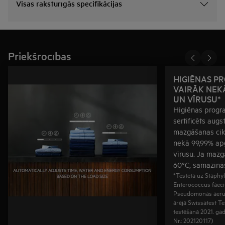
Visas raksturīgās specifikācijas
Priekšrocības
HIGIĒNAS P
VAIRĀK NEKĀ
UN VĪRUSU*
Higiēnas progr
sertificēts augs
mazgāšanas cikl
nekā 99,99% ap
vīrusu. Ja mazg
60°C, samazinās
*Testēta uz Staphy
Enterococcus faeci
Pseudomonas aeru
ārējā Swissatest Te
testēšanā 2021. ga
Nr.: 202120117)