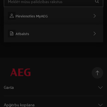
Pievienoties MyAEG
Atbalsts
Garša
Cepeškrāsnis
Virsmas
Apģērbu kopšana