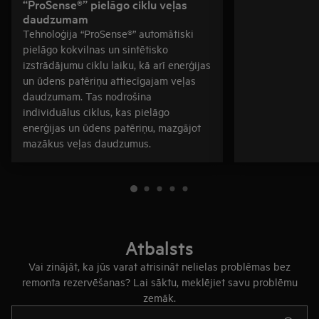
“ProSense®” pielāgo ciklu veļas
daudzumam
Tehnoloģija “ProSense®” automātiski
pielāgo kokvilnas un sintētisko
izstrādājumu ciklu laiku, kā arī enerģijas
un ūdens patēriņu attiecīgajam veļas
daudzumam. Tas nodrošina
individuālus ciklus, kas pielāgo
enerģijas un ūdens patēriņu, mazgājot
mazākus veļas daudzumus.
Atbalsts
Vai zinājāt, ka jūs varat atrisināt nelielas problēmas bez
remonta rezervēšanas? Lai sāktu, meklējiet savu problēmu
zemāk.
Rakstiet, lai meklētu rakstus par atbalstu