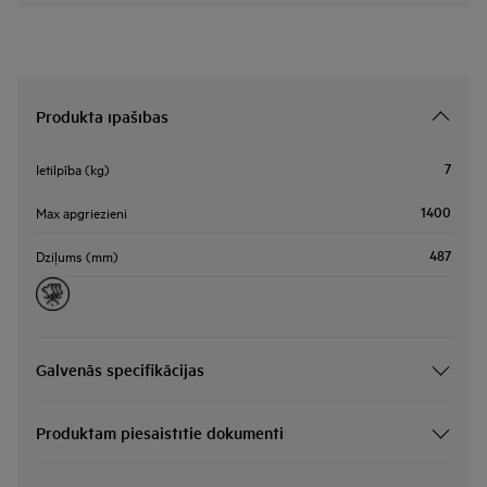
Produkta īpašības
7
Ietilpība (kg)
1400
Max apgriezieni
487
Dziļums (mm)
Galvenās specifikācijas
Produktam piesaistītie dokumenti