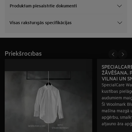
Produktam piesaistītie dokumenti
Visas raksturīgās specifikācijas
Priekšrocības
SPECIALCAR
ŽĀVĒŠANA. 
VILNAI UN S
SpecialCare Wa
kustības pielā
audumiem maigai
Šī Woolmark Blu
mašīna mazgā u
apģērbu, smalkv
atjauno āra apģ