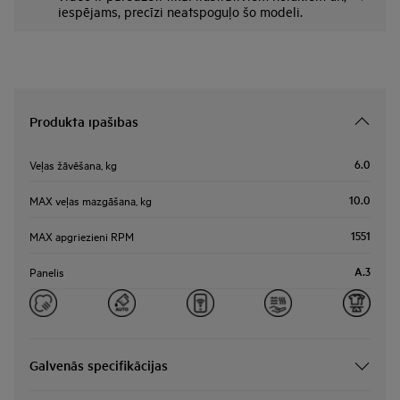
iespējams, precīzi neatspoguļo šo modeli.
Produkta īpašības
6.0
Veļas žāvēšana, kg
10.0
MAX veļas mazgāšana, kg
1551
MAX apgriezieni RPM
A.3
Panelis
Galvenās specifikācijas