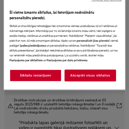
LWR73164Q
7000. sērija Brīvstāvoša priekšas
Šī vietne izmanto sīkfailus, lai lietotājam nodrošinātu
personalizētu pieredzi.
ielādes veļasmašīna ar žāvētāju 10.0
Sīkfaili un citas līdzīgas tehnoloģijas tiek izmantotas vietnes uzlabošanas, kā arī reklāmas un
kg 1551 rpm
mārketinga mērķiem. Informācija par to, kā lietotājs izmanto mūsu vietni, tiek kopīgota ar
sociālo mediju, reklāmas un analītikas partneriem. Noklikšķinot “Pieņemt visus sīkfailus”, jūs
piekrītat tam, kā mēs izmantojam sīkfailus, tāpēc varam
vietnē,
personalizēt jūsu pieredzi
pielāgot
un personalizētas reklāmas. Noklikšķinot “Turpināt bez
īpašos piedāvājumus
Ražojuma informācijas lapa
sīkfailu pieņemšanas”, jūs bloķējat nebūtiskus sīkfailus un savu pārlūkošanas pieredzi, un tas
Priekšrocības
var ietekmēt mūsu piedāvātos pakalpojumus. Lai uzzinātu vairāk, skatiet mūsu
un
.
Paziņojumu par sīkfailiem
Paziņojumu par datu privātumu
7000 ProSteam® veļas mašīna ar žāvētāju — tvaicē, mazgā un žāvē.
Steam Refresh neitralizē aromātus* un atsvaidzina apģērbu.
SpecialCare Wash-to-Dry — tvertnes kustības pielāgotas dažādiem
audumiem.
Sīkfailu iestatījumi
Akceptēt visus sīkfailus
Drošības instrukcijas un drošības brīdinājumi saskaņā ar ES
regulu 2023/988 ir uzskaitīti lietotāja rokasgrāmatas I un II nodaļā.
Lai nodrošinātu drošu produkta lietošanu, lūdzu, izlasiet visu
lietotāja rokasgrāmatu.
*Produkta lapas galerijā redzamie fotoattēli un
video ir paredzēti tikai ilustratīviem nolūkiem un,