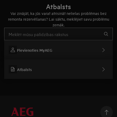
Atbalsts
Vai zinājāt, ka jūs varat atrisināt nelielas problēmas bez
remonta rezervēšanas? Lai sāktu, meklējiet savu problēmu
zemāk.
Rakstiet, lai meklētu rakstus par atbalstu
Pievienoties MyAEG
Atbalsts