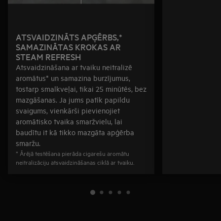
ATSVAIDZINĀTS APĢĒRBS,*
SAMAZINĀTAS KROKAS AR
STEAM REFRESH
Atsvaidzināšana ar tvaiku neitralizē
aromātus* un samazina burzījumus,
tostarp smalkveļai, tikai 25 minūtēs, bez
mazgāšanas. Ja jums patīk papildu
svaigums, vienkārši pievienojiet
aromātisko tvaika smaržvielu, lai
baudītu it kā tikko mazgāta apģērba
smaržu.
* Ārējā testēšana pierāda cigarešu aromātu
neitralizāciju atsvaidzināšanas ciklā ar tvaiku.