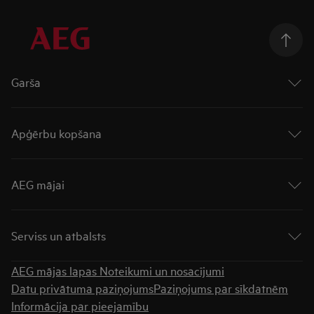
Garša
Cepeškrāsnis
Virsmas
Apģērbu kopšana
Plīts virsmas ar integrētu tvaika nosūcēju
Plītis
Veļas mašīnas
Tvaika nosūcēji
Veļas žāvētāji
AEG mājai
Trauku mazgājamās mašīnas
Veļas mazgātāji ar žāvētāju
Ledusskapji
Rūpējies vairāk
Par AEG
Ledusskapji ar saldētavu
„UniversalDose“ atvilktne
Saldētavas
Serviss un atbalsts
„AutoDose“ atvilktne
Padomi tehnikas iegādei
Apģērbu kopšana
Meklēt veikalu
AEG mājas lapas Noteikumi un nosacījumi
Lejupielādēt instrukcijas
Datu privātuma paziņojums
Paziņojums par sīkdatnēm
Garantija
Informācija par pieejamību
BUJ