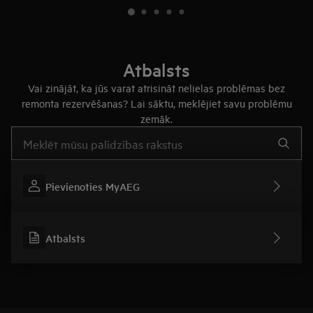
Atbalsts
Vai zinājāt, ka jūs varat atrisināt nelielas problēmas bez
remonta rezervēšanas? Lai sāktu, meklējiet savu problēmu
zemāk.
Rakstiet, lai meklētu rakstus par atbalstu
Pievienoties MyAEG
Atbalsts