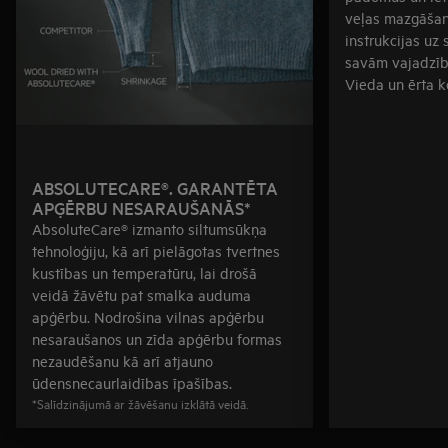
veļas mazgāšana
instrukcijas uz s
savām vajadzī
Vieda un ērta k
ABSOLUTECARE®. GARANTĒTA
APĢĒRBU NESARAUŠANĀS*
AbsoluteCare® izmanto siltumsūkņa
tehnoloģiju, kā arī pielāgotas tvertnes
kustības un temperatūru, lai drošā
veidā žāvētu pat smalka auduma
apģērbu. Nodrošina vilnas apģērbu
nesaraušanos un zīda apģērbu formas
nezaudēšanu kā arī atjauno
ūdensnecaurlaidības īpašības.
*Salīdzinājumā ar žāvēšanu izklātā veidā.