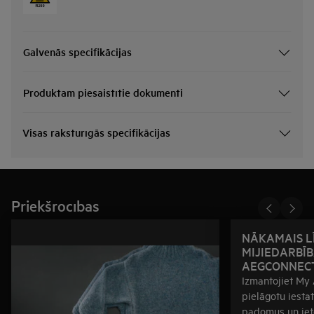
Galvenās specifikācijas
Produktam piesaistītie dokumenti
Visas raksturīgās specifikācijas
Priekšrocības
NĀKAMAIS LĪ
MIJIEDARBĪB
AEGCONNEC
Izmantojiet My A
pielāgotu iesta
padomus un iet