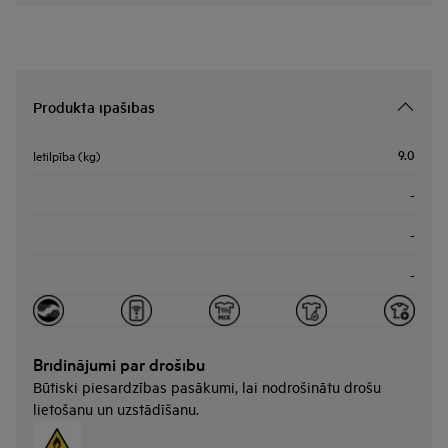
Produkta īpašības
9.0
Ietilpība (kg)
-
-
-
Brīdinājumi par drošību
Būtiski piesardzības pasākumi, lai nodrošinātu drošu
lietošanu un uzstādīšanu.