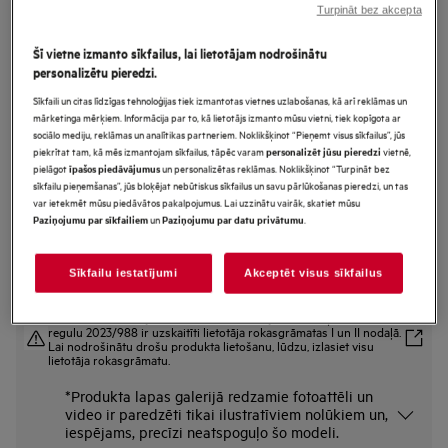
Turpināt bez akcepta
TR839P4CE
Veļas žāvētājs ar siltumsūkni
Šī vietne izmanto sīkfailus, lai lietotājam nodrošinātu
8000.sērija ar AbsoluteCare® 9 kg
personalizētu pieredzi.
Sīkfaili un citas līdzīgas tehnoloģijas tiek izmantotas vietnes uzlabošanas, kā arī reklāmas un
mārketinga mērķiem. Informācija par to, kā lietotājs izmanto mūsu vietni, tiek kopīgota ar
sociālo mediju, reklāmas un analītikas partneriem. Noklikšķinot “Pieņemt visus sīkfailus”, jūs
Ražojuma informācijas lapa
piekrītat tam, kā mēs izmantojam sīkfailus, tāpēc varam
vietnē,
personalizēt jūsu pieredzi
Priekšrocības
pielāgot
un personalizētas reklāmas. Noklikšķinot “Turpināt bez
īpašos piedāvājumus
Veļas žāvētājs 8000 AbsoluteCare® saudzīgi izžāvē jūsu delikātos
sīkfailu pieņemšanas”, jūs bloķējat nebūtiskus sīkfailus un savu pārlūkošanas pieredzi, un tas
apģērbus.
var ietekmēt mūsu piedāvātos pakalpojumus. Lai uzzinātu vairāk, skatiet mūsu
AbsoluteCare® — pielāgota žāvēšana vilnas, zīda un āra apģērbiem.
un
.
Paziņojumu par sīkfailiem
Paziņojumu par datu privātumu
Savienojamība, piekļuve un pielāgošana, pateicoties My AEG Care lietotnei.
Sīkfailu iestatījumi
Akceptēt visus sīkfailus
Drošības instrukcijas un drošības brīdinājumi saskaņā ar ES
regulu 2023/988 ir uzskaitīti lietotāja rokasgrāmatas I un II nodaļā.
Lai nodrošinātu drošu produkta lietošanu, lūdzu, izlasiet visu
lietotāja rokasgrāmatu.
*Produkta lapas galerijā redzamie fotoattēli un
video ir paredzēti tikai ilustratīviem nolūkiem un,
iespējams, precīzi neatspoguļo šo modeli.