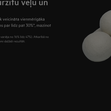
rzītu veļu un
ek veicināta vienmērīgāka
s par līdz pat 30%*, mazinot
 variēja no 16% līdz 47%). Atkarībā no
mi dažādi rezultāti.