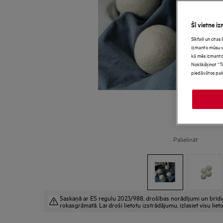
Šī vietne iz
Sīkfaili un cita
izmanto mūsu vie
kā mēs izmanto
Noklikšķinot “T
piedāvātos pak
Palielināt
Saskaņā ar ES regulu 2023/988, drošības norādījumi un brīdināj
rokasgrāmatā. Lai droši lietotu izstrādājumu, izlasiet visu lie