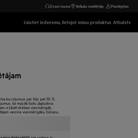
Zvani mums
Veikalu meklētājs
Pieslēgties
Gūstiet iedvesmu, lietojot mūsu produktus
Atbalsts
ētājam
ba burzījumus par līdz pat 30 %.
umus, lai mazāk būtu jāgludina.
am izžāvēt drēbes vienmērīgāk.
tājam veicina vienmērīgāku žūšanu.
amie fotoattēli un video ir