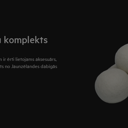
u komplekts
ir ērti lietojams aksesuārs,
ots no Jaunzēlandes dabīgās