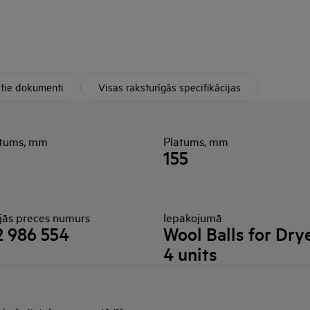
ītie dokumenti
Visas raksturīgās specifikācijas
tums, mm
Platums, mm
155
ējās preces numurs
Iepakojumā
 986 554
Wool Balls for Drye
4 units