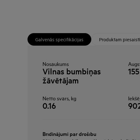
Galvenās specifikācijas
Produktam piesaist
Nosaukums
Augs
Vilnas bumbiņas
155
žāvētājam
Netto svars, kg
Iekš
0.16
902
Brīdinājumi par drošību