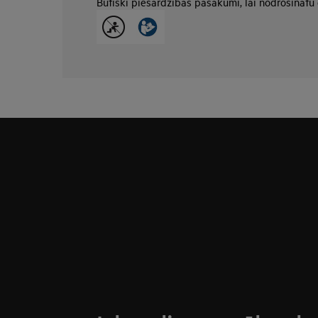
Būtiski piesardzības pasākumi, lai nodrošinātu