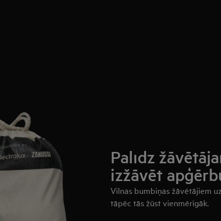
Palīdz žāvētāj
izžāvēt apģērb
Vilnas bumbiņas žāvētājiem uzl
tāpēc tās žūst vienmērīgāk.