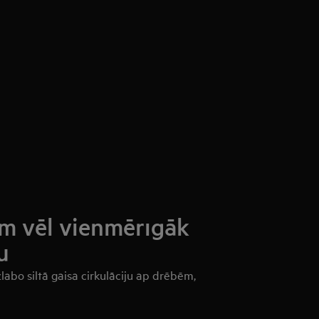
am vēl vienmērīgāk
u
abo siltā gaisa cirkulāciju ap drēbēm,