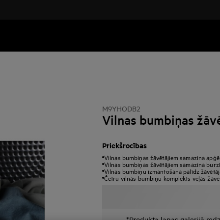
M9YHODB2
Vilnas bumbiņas žāv
Priekšrocības
Vilnas bumbiņas žāvētājiem samazina apģēr
Vilnas bumbiņas žāvētājiem samazina burzīj
Vilnas bumbiņu izmantošana palīdz žāvētāj
Četru vilnas bumbiņu komplekts veļas žāvē
*Produkta lapas galerijā redz