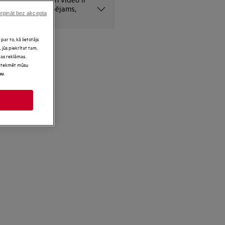
 nolūkiem un, iespējams,
rpināt bez akcepta
i.
par to, kā lietotājs
 jūs piekrītat tam,
as reklāmas.
 ietekmēt mūsu
.
mu