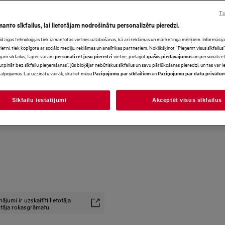
paredzēti tikai ilustratīviem
Tu
precīzi neatspoguļo šo model
manto sīkfailus, lai lietotājam nodrošinātu personalizētu pieredzi.
s līdzīgas tehnoloģijas tiek izmantotas vietnes uzlabošanas, kā arī reklāmas un mārketinga mērķiem. Informācija 
tni, tiek kopīgota ar sociālo mediju, reklāmas un analītikas partneriem. Noklikšķinot “Pieņemt visus sīkfailus”,
jam sīkfailus, tāpēc varam
vietnē, pielāgot
un personalizēt
personalizēt jūsu pieredzi
īpašos piedāvājumus
urpināt bez sīkfailu pieņemšanas”, jūs bloķējat nebūtiskus sīkfailus un savu pārlūkošanas pieredzi, un tas var
alpojumus. Lai uzzinātu vairāk, skatiet mūsu
un
Paziņojumu par sīkfailiem
Paziņojumu par datu privātu
Sīkfailu iestatījumi
Akceptēt visus sīkfailus
umi ir uzskaitīti lietotāja
totāja rokasgrāmatu.