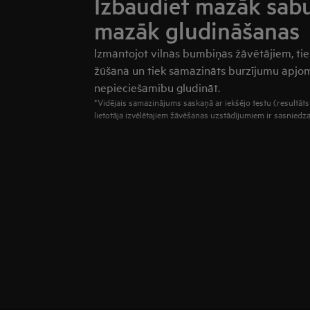
Izbaudiet mazāk sabu
mazāk gludināšanas
Izmantojot vilnas bumbiņas žāvētājiem, ti
žūšana un tiek samazināts burzījumu apjom
nepieciešamību gludināt.
*Vidējais samazinājums saskaņā ar iekšējo testu (resultāts
lietotāja izvēlētajiem žāvēšanas uzstādījumiem ir sasniedza