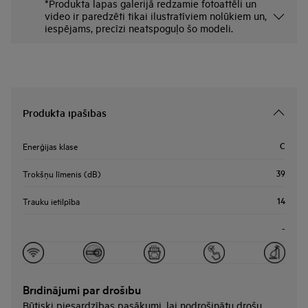
*Produkta lapas galerijā redzamie fotoattēli un
video ir paredzēti tikai ilustratīviem nolūkiem un,
iespējams, precīzi neatspoguļo šo modeli.
Produkta īpašības
C
Enerģijas klase
39
Trokšņu līmenis (dB)
14
Trauku ietilpība
-
Brīdinājumi par drošību
Būtiski piesardzības pasākumi, lai nodrošinātu drošu