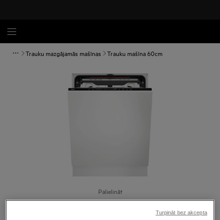
Trauku mazgājamās mašīnas
Trauku mašīna 60cm
Palielināt
Turpināt bez akcepta