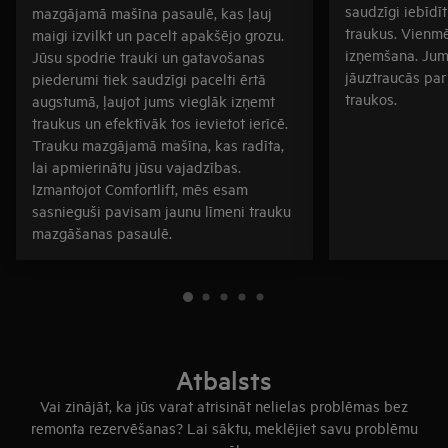
saudzīgi iebīdīt
mazgājamā mašīna pasaulē, kas ļauj
traukus. Vienmē
maigi izvilkt un pacelt apakšējo grozu.
izņemšana. Jum
Jūsu spodrie trauki un gatavošanas
jāuztraucās par
piederumi tiek saudzīgi pacelti ērtā
traukos.
augstumā, ļaujot jums vieglāk izņemt
traukus un efektīvāk tos ievietot ierīcē.
Trauku mazgājamā mašīna, kas radīta,
lai apmierinātu jūsu vajadzības.
Izmantojot Comfortlift, mēs esam
sasnieguši pavisam jaunu līmeni trauku
mazgāšanas pasaulē.
Atbalsts
Vai zinājāt, ka jūs varat atrisināt nelielas problēmas bez
remonta rezervēšanas? Lai sāktu, meklējiet savu problēmu