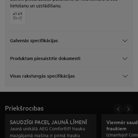
lietošanu un uzstādīšanu.
Galvenās specifikācijas
Produktam piesaistītie dokumenti
Visas raksturīgās specifikācijas
Priekšrocības
SAUDZĪGI PACEĻ JAUNĀ LĪMENĪ
Vienmēr saudz
traukiem
Jaunā unikālā AEG Comfortlift trauku
Izmantojot Comf
mazgājamā mašīna ir pirmā trauku