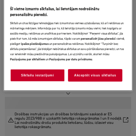
FSK94858P
Šī vietne izmanto sīkfailus, lai lietotājam nodrošinātu
ComfortLift AirDry Tehnoloģija
personalizētu pieredzi.
Trauku mazgājamā mašīna
Sīkfaili un citas līdzīgas tehnoloģijas tiek izmantotas vietnes uzlabošanas, kā arī reklāmas un
mārketinga mērķiem. Informācija par to, kā lietotājs izmanto mūsu vietni, tiek kopīgota ar
pilnizmēra (60cm)
sociālo mediju, reklāmas un analītikas partneriem. Noklikšķinot “Pieņemt visus sīkfailus”, jūs
piekrītat tam, kā mēs izmantojam sīkfailus, tāpēc varam
vietnē,
personalizēt jūsu pieredzi
pielāgot
un personalizētas reklāmas. Noklikšķinot “Turpināt bez
īpašos piedāvājumus
sīkfailu pieņemšanas”, jūs bloķējat nebūtiskus sīkfailus un savu pārlūkošanas pieredzi, un tas
Ražojuma informācijas lapa
var ietekmēt mūsu piedāvātos pakalpojumus. Lai uzzinātu vairāk, skatiet mūsu
Priekšrocības
un
.
Paziņojumu par sīkfailiem
Paziņojumu par datu privātumu
Tehnoloģija ComfortLift® paceļ trauku mazgājamās mašīnas apakšējo
grozu, lai tas būtu ērti sasniedzams.
Trauku mazgājamā mašīna, kas aprīkota ar īpašu apakšēja groza pacelšanas
Sīkfailu iestatījumi
Akceptēt visus sīkfailus
mehānismu
Comfortrails ļauj trauku mazgājamās mašīnas groziem slīdēt bez
aizķeršanās
Drošības instrukcijas un drošības brīdinājumi saskaņā ar ES
regulu 2023/988 ir uzskaitīti lietotāja rokasgrāmatas I un II nodaļā.
Lai nodrošinātu drošu produkta lietošanu, lūdzu, izlasiet visu
lietotāja rokasgrāmatu.