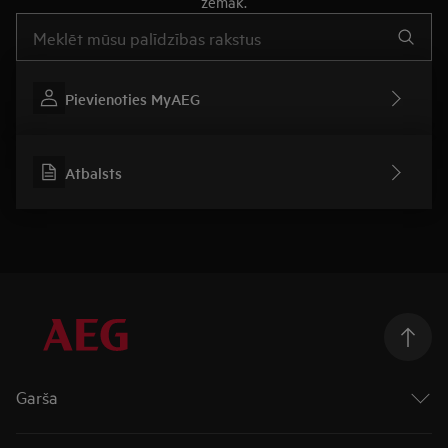
zemāk.
Rakstiet, lai meklētu rakstus par atbalstu
Pievienoties MyAEG
Atbalsts
Garša
Cepeškrāsnis