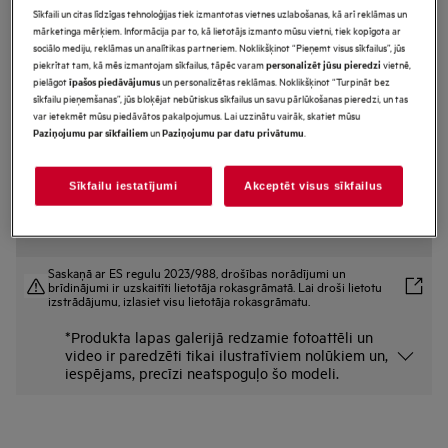
Sīkfaili un citas līdzīgas tehnoloģijas tiek izmantotas vietnes uzlabošanas, kā arī reklāmas un
A9SZGB01
mārketinga mērķiem. Informācija par to, kā lietotājs izmanto mūsu vietni, tiek kopīgota ar
Glāžu statīvs
sociālo mediju, reklāmas un analītikas partneriem. Noklikšķinot “Pieņemt visus sīkfailus”, jūs
piekrītat tam, kā mēs izmantojam sīkfailus, tāpēc varam
vietnē,
personalizēt jūsu pieredzi
pielāgot
un personalizētas reklāmas. Noklikšķinot “Turpināt bez
īpašos piedāvājumus
Priekšrocības
sīkfailu pieņemšanas”, jūs bloķējat nebūtiskus sīkfailus un savu pārlūkošanas pieredzi, un tas
var ietekmēt mūsu piedāvātos pakalpojumus. Lai uzzinātu vairāk, skatiet mūsu
Jaunajā AEG stiklam paredzētajā grozā var droši un ar pārliecību ievietot
un
.
Paziņojumu par sīkfailiem
Paziņojumu par datu privātumu
pat pašas trauslākās glāzes mazgāšanai trauku mašīnā.
Pielāgojamie mīkstie fiksatori un slīdņi satver plašu dažādu formu glāžu
klāstu
Saudzīgi, taču stingri satver līdz 8 glāzēm uz kājiņas
Sīkfailu iestatījumi
Akceptēt visus sīkfailus
Saskaņā ar ES regulu 2023/988, drošības norādījumi un
brīdinājumi ir uzskaitīti lietotāja rokasgrāmatā. Lai droši lietotu
izstrādājumu, izlasiet visu lietotāja rokasgrāmatu.
*Produkta lapas galerijā redzamie fotoattēli un
video ir paredzēti tikai ilustratīviem nolūkiem un,
iespējams, precīzi neatspoguļo šo modeli.