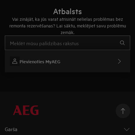
Atbalsts
Vai zinājāt, ka jūs varat atrisināt nelielas problēmas bez
remonta rezervēšanas? Lai sāktu, meklējiet savu problēmu
zemāk.
Rakstiet, lai meklētu rakstus par atbalstu
Pievienoties MyAEG
Garša