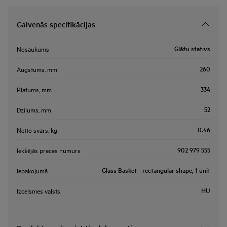
Galvenās specifikācijas
Glāžu statīvs
Nosaukums
260
Augstums, mm
334
Platums, mm
52
Dziļums, mm
0.46
Netto svars, kg
902 979 555
Iekšējās preces numurs
Glass Basket - rectangular shape, 1 unit
Iepakojumā
HU
Izcelsmes valsts