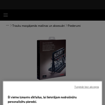
Trauku mazgājamās mašīnas un aksesuāri
Piederumi
Turpināt bez akcepta
Palielināt
Šī vietne izmanto sīkfailus, lai lietotājam nodrošinātu
personalizētu pieredzi.