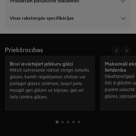
Produktam piesaistītie dokumenti
Visas raksturīgās specifikācijas
Priekšrocības
Brīvi ievietojiet jebkuru glāzi
Maksimāli ek
lietderība
Mīksti satveramie rokturi stingri noturēs
Daudzpusīgajā g
glāzes, kamēr regulējamos slīdņus var
līdz 8 glāzēm u
pielāgot glāzes izmēram, ļaujot jums
pusēm salocītā 
mazgāt gan glāzes uz kājiņas, gan arī
glāzes, joprojām
liela izmēra glāzes.