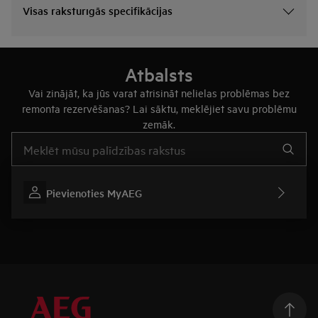
Visas raksturīgās specifikācijas
Atbalsts
Vai zinājāt, ka jūs varat atrisināt nelielas problēmas bez
remonta rezervēšanas? Lai sāktu, meklējiet savu problēmu
zemāk.
Rakstiet, lai meklētu rakstus par atbalstu
Pievienoties MyAEG