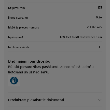
175
Dziļums, mm
0.26
Netto svars, kg
911 740 625
Iekšējās preces numurs
DW feet to lift dishwasher 5 cm
Iepakojumā
IT
Izcelsmes valsts
Brīdinājumi par drošību
Būtiski piesardzības pasākumi, lai nodrošinātu drošu
lietošanu un uzstādīšanu.
Produktam piesaistītie dokumenti