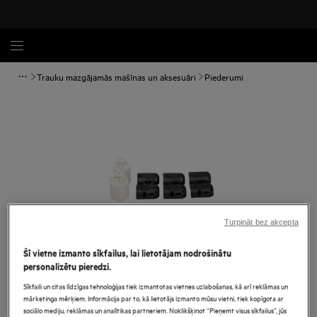
Trauku mazgājamās mašīnas un aksesuāri
Piederumi
Turpināt bez akcepta
Šī vietne izmanto sīkfailus, lai lietotājam nodrošinātu
personalizētu pieredzi.
Palielināt
Sīkfaili un citas līdzīgas tehnoloģijas tiek izmantotas vietnes uzlabošanas, kā arī reklāmas un
mārketinga mērķiem. Informācija par to, kā lietotājs izmanto mūsu vietni, tiek kopīgota ar
sociālo mediju, reklāmas un analītikas partneriem. Noklikšķinot “Pieņemt visus sīkfailus”, jūs