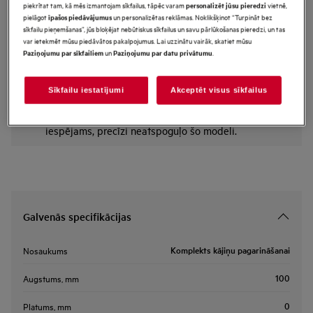
piekrītat tam, kā mēs izmantojam sīkfailus, tāpēc varam
vietnē,
personalizēt jūsu pieredzi
FITS-ALLII
pielāgot
un personalizētas reklāmas. Noklikšķinot “Turpināt bez
īpašos piedāvājumus
Komplekts kājiņu pagarināšanai
sīkfailu pieņemšanas”, jūs bloķējat nebūtiskus sīkfailus un savu pārlūkošanas pieredzi, un tas
var ietekmēt mūsu piedāvātos pakalpojumus. Lai uzzinātu vairāk, skatiet mūsu
un
.
Paziņojumu par sīkfailiem
Paziņojumu par datu privātumu
Sīkfailu iestatījumi
Akceptēt visus sīkfailus
*Produkta lapas galerijā redzamie fotoattēli un
video ir paredzēti tikai ilustratīviem nolūkiem un,
iespējams, precīzi neatspoguļo šo modeli.
Galvenās specifikācijas
Komplekts kājiņu pagarināšanai
Nosaukums
100
Augstums, mm
0
Platums, mm