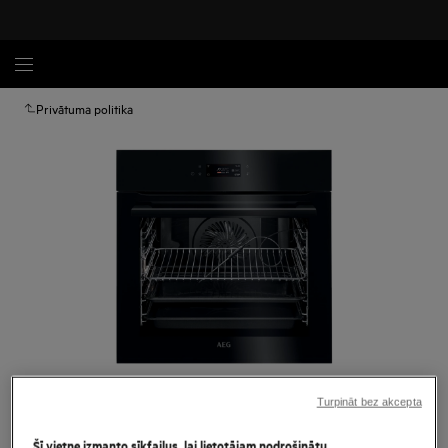
Privātuma politika
Palielināt
Turpināt bez akcepta
Šī vietne izmanto sīkfailus, lai lietotājam nodrošinātu