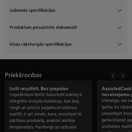
Galvenās specifikācijas
Produktam piesaistītie dokumenti
Visas raksturīgās specifikācijas
Priekšrocības
Izcili rezultāti. Bez piepūles
AssistedCook
nevainojamu g
Cepeškrāsnī 8000 AssistedCooking ir
Vienalga, vai sa
integrēta recepšu kolekcija, kas ļauj
garšu, ko izbaud
viegli un precīzi pagatavot jebkuru
izmantojot Assi
maltīti. Ir arī zonde, kura, ievietojot to
gatavošanas pal
pārtikas produktā, analizē iekšējo
izvēlaties maltī
temperatūru. Pastāvīgi un uzticami