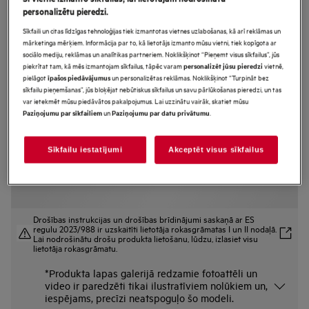
personalizētu pieredzi.
BPE748380B
AssistedCooking 8000.sērijas
Sīkfaili un citas līdzīgas tehnoloģijas tiek izmantotas vietnes uzlabošanas, kā arī reklāmas un
mārketinga mērķiem. Informācija par to, kā lietotājs izmanto mūsu vietni, tiek kopīgota ar
Iebūvējama cepeškrāsns
sociālo mediju, reklāmas un analītikas partneriem. Noklikšķinot “Pieņemt visus sīkfailus”, jūs
piekrītat tam, kā mēs izmantojam sīkfailus, tāpēc varam
vietnē,
personalizēt jūsu pieredzi
pielāgot
un personalizētas reklāmas. Noklikšķinot “Turpināt bez
īpašos piedāvājumus
sīkfailu pieņemšanas”, jūs bloķējat nebūtiskus sīkfailus un savu pārlūkošanas pieredzi, un tas
Ražojuma informācijas lapa
var ietekmēt mūsu piedāvātos pakalpojumus. Lai uzzinātu vairāk, skatiet mūsu
Priekšrocības
un
.
Paziņojumu par sīkfailiem
Paziņojumu par datu privātumu
Cepeškrāsns 8000 AssistedCooking paredzēta precīziem rezultātiem.
Katru reizi.
Funkcija AssistedCooking iestata ēdienam pareizo programmu.
Sīkfailu iestatījumi
Akceptēt visus sīkfailus
Viedā virtuve piedāvā pielāgotu virtuves lietošanas atbalstu
Drošības instrukcijas un drošības brīdinājumi saskaņā ar ES
regulu 2023/988 ir uzskaitīti lietotāja rokasgrāmatas I un II nodaļā.
Lai nodrošinātu drošu produkta lietošanu, lūdzu, izlasiet visu
lietotāja rokasgrāmatu.
*Produkta lapas galerijā redzamie fotoattēli un
video ir paredzēti tikai ilustratīviem nolūkiem un,
iespējams, precīzi neatspoguļo šo modeli.