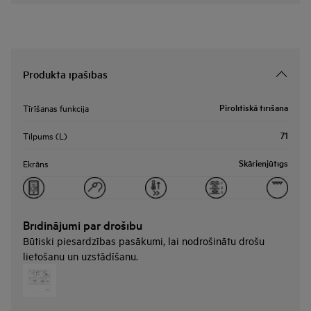
Produkta īpašības
Pirolītiskā tīrīšana
Tīrīšanas funkcija
71
Tilpums (L)
Skārienjūtīgs
Ekrāns
Brīdinājumi par drošību
Būtiski piesardzības pasākumi, lai nodrošinātu drošu
lietošanu un uzstādīšanu.