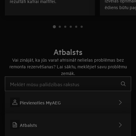
izvēlas optimālo
rezultāti katrai maltītei.
ēdiens būtu pa
Atbalsts
Vai zinājāt, ka jūs varat atrisināt nelielas problēmas bez
remonta rezervēšanas? Lai sāktu, meklējiet savu problēmu
zemāk.
Rakstiet, lai meklētu rakstus par atbalstu
Pievienoties MyAEG
Atbalsts