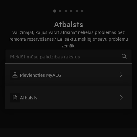
Atbalsts
Vai zinājāt, ka jūs varat atrisināt nelielas problēmas bez
remonta rezervēšanas? Lai sāktu, meklējiet savu problēmu
zemāk.
Rakstiet, lai meklētu rakstus par atbalstu
Pievienoties MyAEG
Atbalsts