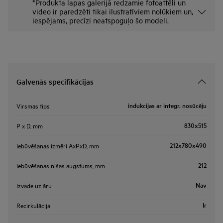
*Produkta lapas galerijā redzamie fotoattēli un
video ir paredzēti tikai ilustratīviem nolūkiem un,
iespējams, precīzi neatspoguļo šo modeli.
Galvenās specifikācijas
indukcijas ar integr. nosūcēju
Virsmas tips
830x515
P x D, mm
212x780x490
Iebūvēšanas izmēri AxPxD, mm
212
Iebūvēšanas nišas augstums, mm
Nav
Izvade uz āru
Ir
Recirkulācija