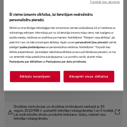
Turpināt bez akcepta
CCE84779CB
Plīts virsma ar integrētu nosūcēju 83
Šī vietne izmanto sīkfailus, lai lietotājam nodrošinātu
cm 6000.sērijas FlexiBridge ar
personalizētu pieredzi.
Hob2Hood
Sīkfaili un citas līdzīgas tehnoloģijas tiek izmantotas vietnes uzlabošanas, kā arī reklāmas un
mārketinga mērķiem. Informācija par to, kā lietotājs izmanto mūsu vietni, tiek kopīgota ar
sociālo mediju, reklāmas un analītikas partneriem. Noklikšķinot “Pieņemt visus sīkfailus”, jūs
piekrītat tam, kā mēs izmantojam sīkfailus, tāpēc varam
vietnē,
personalizēt jūsu pieredzi
pielāgot
un personalizētas reklāmas. Noklikšķinot “Turpināt bez
īpašos piedāvājumus
Ražojuma informācijas lapa
sīkfailu pieņemšanas”, jūs bloķējat nebūtiskus sīkfailus un savu pārlūkošanas pieredzi, un tas
Priekšrocības
var ietekmēt mūsu piedāvātos pakalpojumus. Lai uzzinātu vairāk, skatiet mūsu
Gūstiet virtuves dizaina brīvību ar kombinēto plīts virsmu un tvaika
un
.
Paziņojumu par sīkfailiem
Paziņojumu par datu privātumu
nosūcēju.
Kombinētā plīts virsma un tvaika nosūcējs nodrošina virtuves dizaina
brīvību.
Pielāgojiet un kombinējiet līdz pat četrām zonām ar funkciju Double
Sīkfailu iestatījumi
Akceptēt visus sīkfailus
FlexiBridge.
Drošības instrukcijas un drošības brīdinājumi saskaņā ar ES
regulu 2023/988 ir uzskaitīti lietotāja rokasgrāmatas I un II nodaļā.
Lai nodrošinātu drošu produkta lietošanu, lūdzu, izlasiet visu
lietotāja rokasgrāmatu.