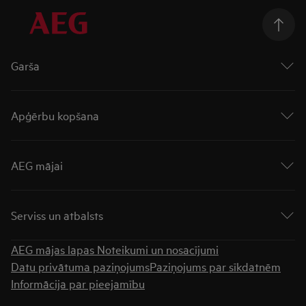
Garša
Cepeškrāsnis
Virsmas
Apģērbu kopšana
Plīts virsmas ar integrētu tvaika nosūcēju
Plītis
Veļas mašīnas
Tvaika nosūcēji
Veļas žāvētāji
AEG mājai
Trauku mazgājamās mašīnas
Veļas mazgātāji ar žāvētāju
Ledusskapji
Rūpējies vairāk
Par AEG
Ledusskapji ar saldētavu
„UniversalDose“ atvilktne
Saldētavas
Serviss un atbalsts
„AutoDose“ atvilktne
Padomi tehnikas iegādei
Apģērbu kopšana
Meklēt veikalu
AEG mājas lapas Noteikumi un nosacījumi
Lejupielādēt instrukcijas
Datu privātuma paziņojums
Paziņojums par sīkdatnēm
Garantija
Informācija par pieejamību
BUJ
Sadzīves tehnikas remonts