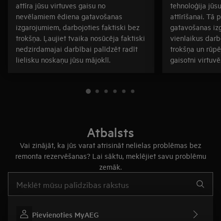
attīra jūsu virtuves gaisu no
tehnoloģija jūs
nevēlamiem ēdiena gatavošanas
attīrīšanai. Tā 
izgarojumiem, darbojoties faktiski bez
gatavošanas izg
trokšņa. Ļaujiet tvaika nosūcēja faktiski
vienlaikus darb
nedzirdamajai darbībai palīdzēt radīt
trokšņa un rūpē
lielisku noskaņu jūsu mājoklī.
gaisotni virtuvē
Atbalsts
Vai zinājāt, ka jūs varat atrisināt nelielas problēmas bez
remonta rezervēšanas? Lai sāktu, meklējiet savu problēmu
zemāk.
Rakstiet, lai meklētu rakstus par atbalstu
Pievienoties MyAEG