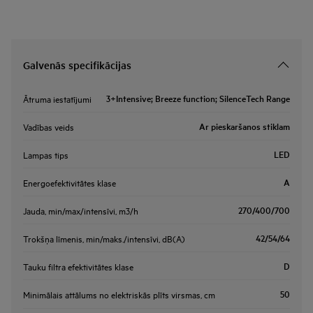
Galvenās specifikācijas
3+Intensive; Breeze function; SilenceTech Range
Ātruma iestatījumi
Ar pieskaršanos stiklam
Vadības veids
LED
Lampas tips
A
Energoefektivitātes klase
270/400/700
Jauda, min/max/intensīvi, m3/h
42/54/64
Trokšņa līmenis, min/maks./intensīvi, dB(A)
D
Tauku filtra efektivitātes klase
50
Minimālais attālums no elektriskās plīts virsmas, cm