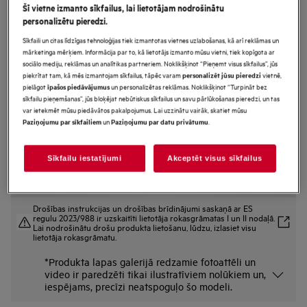
Šī vietne izmanto sīkfailus, lai lietotājam nodrošinātu
DVE5971HG
personalizētu pieredzi.
Vertikāla dizaina nosūcējs 90 cm
Sīkfaili un citas līdzīgas tehnoloģijas tiek izmantotas vietnes uzlabošanas, kā arī reklāmas un
9000.sērijas ar Hob2Hood
mārketinga mērķiem. Informācija par to, kā lietotājs izmanto mūsu vietni, tiek kopīgota ar
sociālo mediju, reklāmas un analītikas partneriem. Noklikšķinot “Pieņemt visus sīkfailus”, jūs
piekrītat tam, kā mēs izmantojam sīkfailus, tāpēc varam
vietnē,
personalizēt jūsu pieredzi
pielāgot
un personalizētas reklāmas. Noklikšķinot “Turpināt bez
īpašos piedāvājumus
Ražojuma informācijas lapa
sīkfailu pieņemšanas”, jūs bloķējat nebūtiskus sīkfailus un savu pārlūkošanas pieredzi, un tas
Priekšrocības
var ietekmēt mūsu piedāvātos pakalpojumus. Lai uzzinātu vairāk, skatiet mūsu
un
.
Paziņojumu par sīkfailiem
Paziņojumu par datu privātumu
Tvaika nosūcējs 9000 SilenceTech nodrošina faktiski nedzirdamu darbību.
Silencetech tehnoloģija nodrošina faktiski nedzirdamu darbību.
Vēsmas funkcija, kas likvidē aromātus un uztur svaigu gaisu virtuvē.
Sīkfailu iestatījumi
Akceptēt visus sīkfailus
Drošības instrukcijas un drošības brīdinājumi saskaņā ar ES
regulu 2023/988 ir uzskaitīti lietotāja rokasgrāmatas I un II nodaļā.
Lai nodrošinātu drošu produkta lietošanu, lūdzu, izlasiet visu
lietotāja rokasgrāmatu.
*Produkta lapas galerijā redzamie fotoattēli un
video ir paredzēti tikai ilustratīviem nolūkiem un,
iespējams, precīzi neatspoguļo šo modeli.