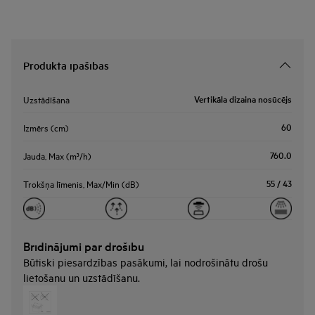
Produkta īpašības
Vertikāla dizaina nosūcējs
Uzstādīšana
60
Izmērs (cm)
760.0
Jauda, Max (m³/h)
55 / 43
Trokšņa līmenis, Max/Min (dB)
Brīdinājumi par drošību
Būtiski piesardzības pasākumi, lai nodrošinātu drošu
lietošanu un uzstādīšanu.