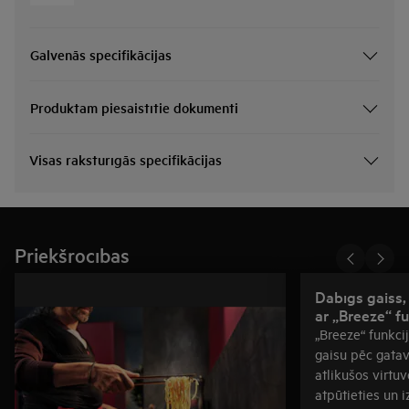
Galvenās specifikācijas
Produktam piesaistītie dokumenti
Visas raksturīgās specifikācijas
Priekšrocības
Dabīgs gaiss,
ar „Breeze“ fu
„Breeze“ funkci
gaisu pēc gatav
atlikušos virtu
atpūtieties un 