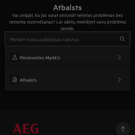
Atbalsts
Vai zinājāt, ka jūs varat atrisināt nelielas problēmas bez
remonta rezervēšanas? Lai sāktu, meklējiet savu problēmu
zemāk.
Rakstiet, lai meklētu rakstus par atbalstu
Pievienoties MyAEG
Atbalsts