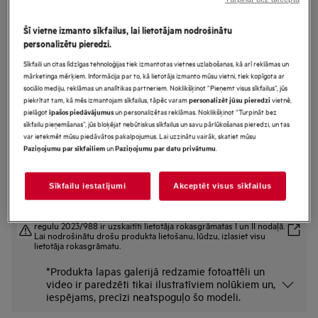
GV77D61SB
Vertikāla dizaina nosūcējs 60 cm
Šī vietne izmanto sīkfailus, lai lietotājam nodrošinātu
personalizētu pieredzi.
7000.sērijas
Sīkfaili un citas līdzīgas tehnoloģijas tiek izmantotas vietnes uzlabošanas, kā arī reklāmas un
mārketinga mērķiem. Informācija par to, kā lietotājs izmanto mūsu vietni, tiek kopīgota ar
sociālo mediju, reklāmas un analītikas partneriem. Noklikšķinot “Pieņemt visus sīkfailus”, jūs
Ražojuma informācijas lapa
piekrītat tam, kā mēs izmantojam sīkfailus, tāpēc varam
vietnē,
personalizēt jūsu pieredzi
Priekšrocības
pielāgot
un personalizētas reklāmas. Noklikšķinot “Turpināt bez
īpašos piedāvājumus
sīkfailu pieņemšanas”, jūs bloķējat nebūtiskus sīkfailus un savu pārlūkošanas pieredzi, un tas
Inovatīva tehnoloģija nodrošina minimālu tvaika nosūcēja troksni.
var ietekmēt mūsu piedāvātos pakalpojumus. Lai uzzinātu vairāk, skatiet mūsu
„SilenceTech“ samazina tvaika nosūcēja troksni līdz minimumam
un
.
„Breeze“ funkcija likvidē atlikušos aromātus, nodrošinot svaigāku gaisu.
Paziņojumu par sīkfailiem
Paziņojumu par datu privātumu
Sīkfailu iestatījumi
Akceptēt visus sīkfailus
Drošības instrukcijas un drošības brīdinājumi saskaņā ar ES
regulu 2023/988 ir uzskaitīti lietotāja rokasgrāmatas I un II nodaļā.
Lai nodrošinātu drošu produkta lietošanu, lūdzu, izlasiet visu
lietotāja rokasgrāmatu.
*Produkta lapas galerijā redzamie fotoattēli un
video ir paredzēti tikai ilustratīviem nolūkiem un,
iespējams, precīzi neatspoguļo šo modeli.