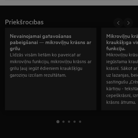
Priekšrocības
Nevainojamai gatavošanas
Mikroviļņu kr
pabeigšanai — mikroviļņu krāsns ar
kraukšķīga vir
grilu
funkciju.
Līdzās visām lietām ko paveicat ar
Mikroviļņu krāsn
mikroviļnu funkciju, mikroviļņu krāsns ar
iegūstama krauk
grilu ļauj iegūt ēdieniem kraukšķīgu
krāsnī. Sākot ar
garoziņu izcilam rezultātam.
uz lazanjas, be
sastingušu „Crè
kārtiņu - tekst
cepeškrāsnī, iz
krāsns ātrumu.