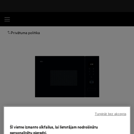
Privātuma politika
Turpināt bez akcepta
Palielināt
Šī vietne izmanto sīkfailus, lai lietotājam nodrošinātu
personalizētu pieredzi.