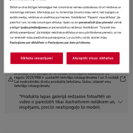
OS5MG20EB
Sīkfaili un citas līdzīgas tehnoloģijas tiek izmantotas vietnes uzlabošanas, kā arī reklāmas un
5000.sērijas Iebūvējama mikroviļņu
mārketinga mērķiem. Informācija par to, kā lietotājs izmanto mūsu vietni, tiek kopīgota ar
sociālo mediju, reklāmas un analītikas partneriem. Noklikšķinot “Pieņemt visus sīkfailus”, jūs
krāsns 19 l
piekrītat tam, kā mēs izmantojam sīkfailus, tāpēc varam
vietnē,
personalizēt jūsu pieredzi
pielāgot
un personalizētas reklāmas. Noklikšķinot “Turpināt bez
īpašos piedāvājumus
Priekšrocības
sīkfailu pieņemšanas”, jūs bloķējat nebūtiskus sīkfailus un savu pārlūkošanas pieredzi, un tas
Mikroviļņu krāsns ar papildu funkcijām: Grila funkcija kraukšķīgai virskārtai.
var ietekmēt mūsu piedāvātos pakalpojumus. Lai uzzinātu vairāk, skatiet mūsu
Mikroviļņu krāsns ar grilu nodrošina kraukšķīgu garoziņu.
un
.
Paziņojumu par sīkfailiem
Paziņojumu par datu privātumu
Kraukšķīga virskārta kā cepeškrāsnī. Ar mikroviļņu krāsns efektivitāti.
Sīkfailu iestatījumi
Akceptēt visus sīkfailus
Drošības instrukcijas un drošības brīdinājumi saskaņā ar ES
regulu 2023/988 ir uzskaitīti lietotāja rokasgrāmatas I un II nodaļā.
Lai nodrošinātu drošu produkta lietošanu, lūdzu, izlasiet visu
lietotāja rokasgrāmatu.
*Produkta lapas galerijā redzamie fotoattēli un
video ir paredzēti tikai ilustratīviem nolūkiem un,
iespējams, precīzi neatspoguļo šo modeli.