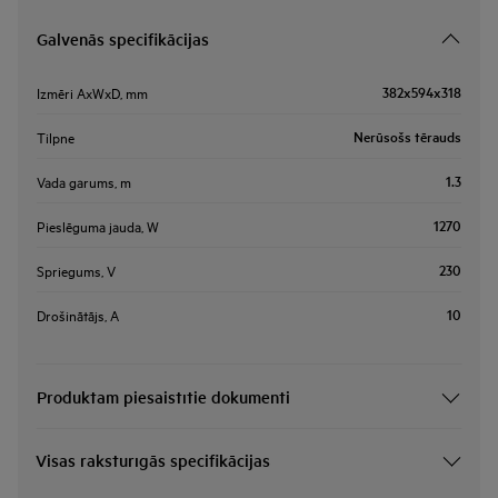
Galvenās specifikācijas
382x594x318
Izmēri AxWxD, mm
Nerūsošs tērauds
Tilpne
1.3
Vada garums, m
1270
Pieslēguma jauda, W
230
Spriegums, V
10
Drošinātājs, A
Produktam piesaistītie dokumenti
Visas raksturīgās specifikācijas