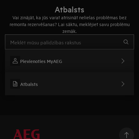
Atbalsts
Vai zinājāt, ka jūs varat atrisināt nelielas problēmas bez
remonta rezervēšanas? Lai sāktu, meklējiet savu problēmu
zemāk.
Rakstiet, lai meklētu rakstus par atbalstu
Pievienoties MyAEG
Atbalsts