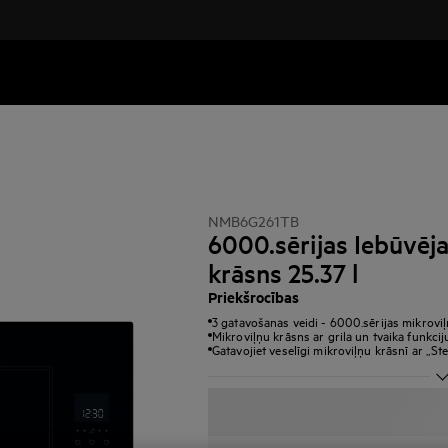
NMB6G261TB
6000.sērijas Iebūvēj
krāsns 25.37 l
Priekšrocības
3 gatavošanas veidi - 6000.sērijas mikrovi
Mikroviļņu krāsns ar grila un tvaika funkcij
Gatavojiet veselīgi mikroviļņu krāsnī ar „St