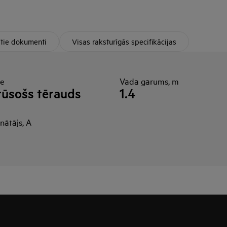
ītie dokumenti
Visas raksturīgās specifikācijas
ne
Vada garums, m
ūsošs tērauds
1.4
nātājs, A