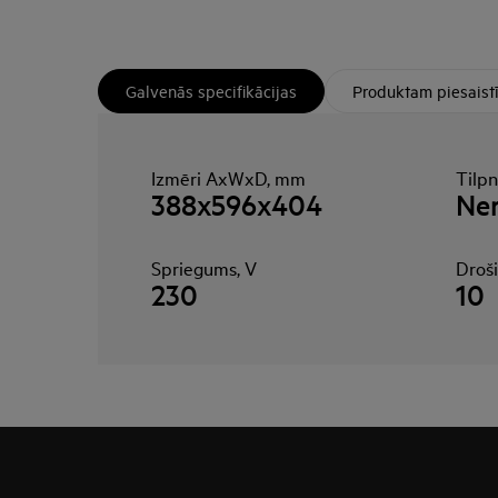
Galvenās specifikācijas
Produktam piesaist
Izmēri AxWxD, mm
Tilp
388x596x404
Ner
Spriegums, V
Droši
230
10