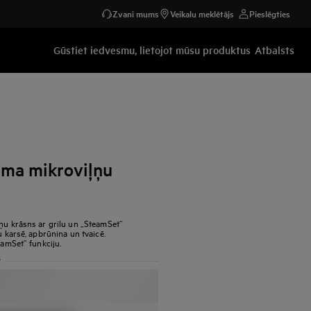
Zvani mums
Veikalu meklētājs
Pieslēgties
Gūstiet iedvesmu, lietojot mūsu produktus
Atbalsts
ama mikroviļņu
ļņu krāsns ar grilu un „SteamSet“
u karsē, apbrūnina un tvaicē.
eamSet“ funkciju.