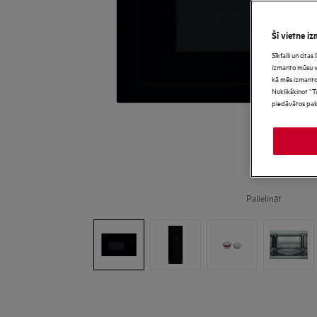
Šī vietne iz
Sīkfaili un cita
izmanto mūsu vie
kā mēs izmanto
Noklikšķinot “T
piedāvātos pak
Palielināt