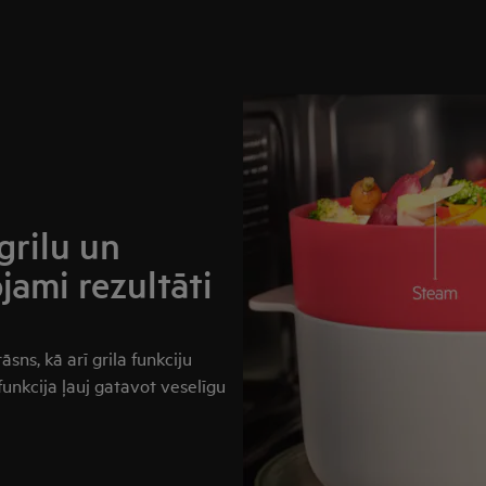
grilu un
jami rezultāti
sns, kā arī grila funkciju
funkcija ļauj gatavot veselīgu