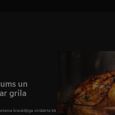
rums un
ar grila
egūstama kraukšķīga virskārta kā