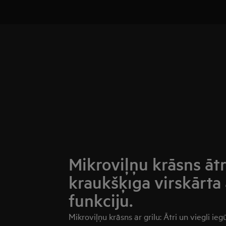
Mikroviļņu krāsns āt
kraukšķīga virskārta 
funkciju.
Mikroviļņu krāsns ar grilu: Ātri un viegli i