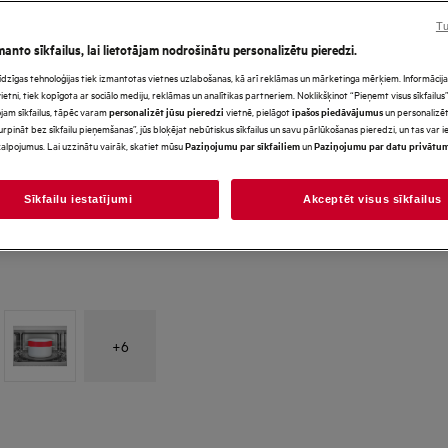
*Produkta lapas galerijā redz
paredzēti tikai ilustratīviem
Tu
precīzi neatspoguļo šo model
manto sīkfailus, lai lietotājam nodrošinātu personalizētu pieredzi.
s līdzīgas tehnoloģijas tiek izmantotas vietnes uzlabošanas, kā arī reklāmas un mārketinga mērķiem. Informācija 
tni, tiek kopīgota ar sociālo mediju, reklāmas un analītikas partneriem. Noklikšķinot “Pieņemt visus sīkfailus”,
jam sīkfailus, tāpēc varam
vietnē, pielāgot
un personalizēt
personalizēt jūsu pieredzi
īpašos piedāvājumus
urpināt bez sīkfailu pieņemšanas”, jūs bloķējat nebūtiskus sīkfailus un savu pārlūkošanas pieredzi, un tas var
alpojumus. Lai uzzinātu vairāk, skatiet mūsu
un
Paziņojumu par sīkfailiem
Paziņojumu par datu privātu
Sīkfailu iestatījumi
Akceptēt visus sīkfailus
+
6