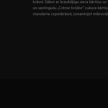
krāsnī. Sākot ar kraukšķīgu siera kārtiņu uz
un sastingušu „Crème brûlée“ cukura kārtiņ
standarta cepeškrāsnī, izmantojot mikroviļ