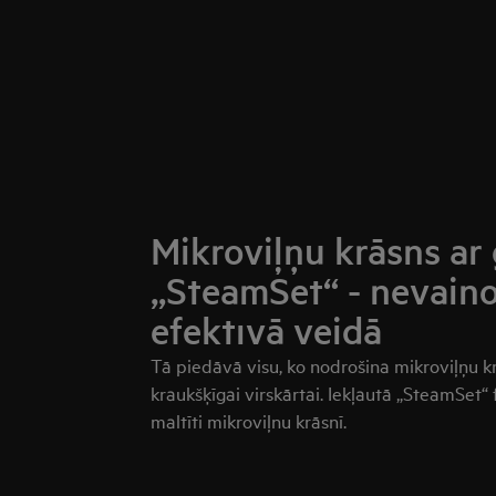
Mikroviļņu krāsns ar 
„SteamSet“ - nevaino
efektīvā veidā
Tā piedāvā visu, ko nodrošina mikroviļņu krā
kraukšķīgai virskārtai. Iekļautā „SteamSet“ 
maltīti mikroviļnu krāsnī.