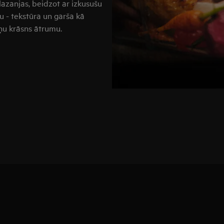
 lazanjas, beidzot ar izkusušu
u - tekstūra un garša kā
ņu krāsns ātrumu.