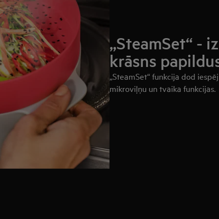
„SteamSet“ - i
krāsns papildus
„SteamSet“ funkcija dod iespēj
mikroviļņu un tvaika funkcijas.