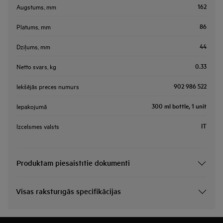
162
Augstums, mm
86
Platums, mm
44
Dziļums, mm
0.33
Netto svars, kg
902 986 522
Iekšējās preces numurs
300 ml bottle, 1 unit
Iepakojumā
IT
Izcelsmes valsts
Produktam piesaistītie dokumenti
Visas raksturīgās specifikācijas