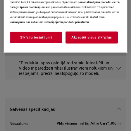
piekrītat tam, kā mēs izmantojam sīkfailus, tāpēc varam
vietnē,
personalizēt jūsu pieredzi
M3HCC301
pielāgot
un personalizētas reklāmas. Noklikšķinot “Turpināt bez
īpašos piedāvājumus
Plīts virsmas tīrītājs „Vitro Care“,
sīkfailu pieņemšanas”, jūs bloķējat nebūtiskus sīkfailus un savu pārlūkošanas pieredzi, un tas
var ietekmēt mūsu piedāvātos pakalpojumus. Lai uzzinātu vairāk, skatiet mūsu
300 ml
un
.
Paziņojumu par sīkfailiem
Paziņojumu par datu privātumu
Priekšrocības
Pēc neabrazīvā, krēmveida tīrīšanas līdzekļa izmantošanas jūsu plīts virsma
Sīkfailu iestatījumi
Akceptēt visus sīkfailus
būs tīra un nopulēta.
*Produkta lapas galerijā redzamie fotoattēli un
video ir paredzēti tikai ilustratīviem nolūkiem un,
iespējams, precīzi neatspoguļo šo modeli.
Galvenās specifikācijas
Plīts virsmas tīrītājs „Vitro Care“, 300 ml
Nosaukums