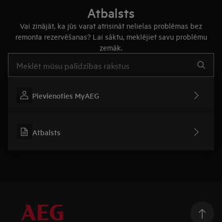
Atbalsts
Vai zinājāt, ka jūs varat atrisināt nelielas problēmas bez
remonta rezervēšanas? Lai sāktu, meklējiet savu problēmu
zemāk.
Rakstiet, lai meklētu rakstus par atbalstu
Pievienoties MyAEG
Atbalsts