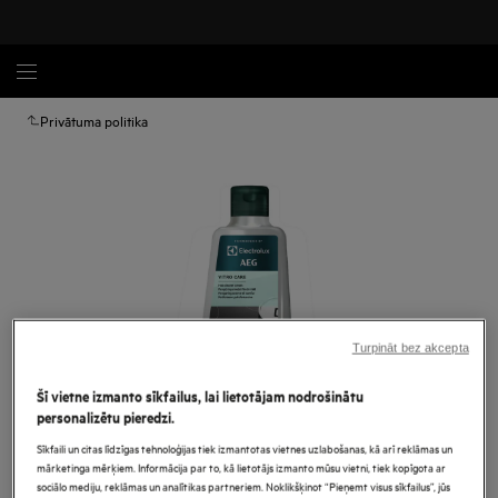
Privātuma politika
Turpināt bez akcepta
Šī vietne izmanto sīkfailus, lai lietotājam nodrošinātu
personalizētu pieredzi.
Palielināt
Sīkfaili un citas līdzīgas tehnoloģijas tiek izmantotas vietnes uzlabošanas, kā arī reklāmas un
mārketinga mērķiem. Informācija par to, kā lietotājs izmanto mūsu vietni, tiek kopīgota ar
sociālo mediju, reklāmas un analītikas partneriem. Noklikšķinot “Pieņemt visus sīkfailus”, jūs