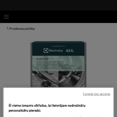
Privātuma politika
Turpināt bez akcepta
Palielināt
Šī vietne izmanto sīkfailus, lai lietotājam nodrošinātu
personalizētu pieredzi.