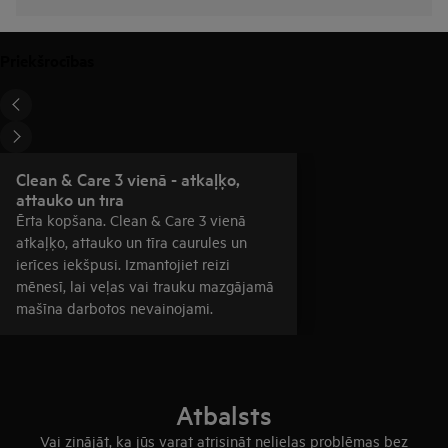
Priekšrocības
Clean & Care 3 vienā - atkaļķo,
attauko un tīra
Ērta kopšana. Clean & Care 3 vienā
atkaļķo, attauko un tīra caurules un
ierīces iekšpusi. Izmantojiet reizi
mēnesī, lai veļas vai trauku mazgājamā
mašīna darbotos nevainojami.
Atbalsts
Vai zinājāt, ka jūs varat atrisināt nelielas problēmas bez