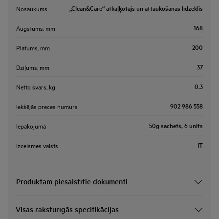
„Clean&Care“ atkaļķotājs un attaukošanas līdzeklis
Nosaukums
168
Augstums, mm
200
Platums, mm
37
Dziļums, mm
0.3
Netto svars, kg
902 986 558
Iekšējās preces numurs
50g sachets, 6 units
Iepakojumā
IT
Izcelsmes valsts
Produktam piesaistītie dokumenti
Visas raksturīgās specifikācijas