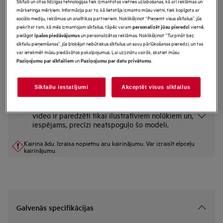
Sīkfaili un citas līdzīgas tehnoloģijas tiek izmantotas vietnes uzlabošanas, kā arī reklāmas un
mārketinga mērķiem. Informācija par to, kā lietotājs izmanto mūsu vietni, tiek kopīgota ar
M2GCP601
sociālo mediju, reklāmas un analītikas partneriem. Noklikšķinot “Pieņemt visus sīkfailus”, jūs
„Clean&Care“ atkaļķotājs un
piekrītat tam, kā mēs izmantojam sīkfailus, tāpēc varam
vietnē,
personalizēt jūsu pieredzi
attaukošanas līdzeklis
pielāgot
un personalizētas reklāmas. Noklikšķinot “Turpināt bez
īpašos piedāvājumus
sīkfailu pieņemšanas”, jūs bloķējat nebūtiskus sīkfailus un savu pārlūkošanas pieredzi, un tas
Priekšrocības
var ietekmēt mūsu piedāvātos pakalpojumus. Lai uzzinātu vairāk, skatiet mūsu
un
.
Paziņojumu par sīkfailiem
Paziņojumu par datu privātumu
Clean & Care 3 in 1 nodrošina efektīvu ierīču atkaļķošanu.
Likvidējiet kaļķakmeni un taukus ar Clean & Care 3 vienā.
Sīkfailu iestatījumi
Akceptēt visus sīkfailus
*Produkta lapas galerijā redzamie fotoattēli un
video ir paredzēti tikai ilustratīviem nolūkiem un,
iespējams, precīzi neatspoguļo šo modeli.
Kairina ādu. Izraisa nopietnu acu kairinājumu. Var izraisīt elpceļu
kairinājumu.
Galvenās specifikācijas