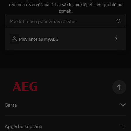
remonta rezervēšanas? Lai sāktu, meklējiet savu problēmu
zemāk.
Rakstiet, lai meklētu rakstus par atbalstu
Pievienoties MyAEG
Garša
Cepeškrāsnis
Virsmas
Apģērbu kopšana
Plīts virsmas ar integrētu tvaika nosūcēju