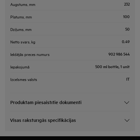
232
Augstums, mm
100
Platums, mm
50
Dziļums, mm
0.49
Netto svars, kg
902 986 544
Iekšējās preces numurs
500 ml bottle, 1 unit
Iepakojumā
IT
Izcelsmes valsts
Produktam piesaistītie dokumenti
Visas raksturīgās specifikācijas