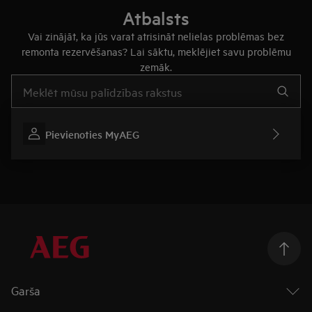
Atbalsts
Vai zinājāt, ka jūs varat atrisināt nelielas problēmas bez
remonta rezervēšanas? Lai sāktu, meklējiet savu problēmu
zemāk.
Rakstiet, lai meklētu rakstus par atbalstu
Pievienoties MyAEG
Garša