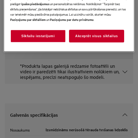
pielāgot
un personalizētas reklāmas. Noklikšķinot “Turpināt bez
īpašos piedāvājumus
M3SCS301
sīkfailu pieņemšanas”, jūs bloķējat nebūtiskus sīkfailus un savu pārlūkošanas pieredzi, un tas
Izsmidzināms nerūsošā tērauda
var ietekmēt mūsu piedāvātos pakalpojumus. Lai uzzinātu vairāk, skatiet mūsu
un
.
Paziņojumu par sīkfailiem
Paziņojumu par datu privātumu
tīrīšanas līdzeklis
Priekšrocības
Sīkfailu iestatījumi
Akceptēt visus sīkfailus
Tērauda virsmas paliek nevainojami tīras, pateicoties mūsu nerūsošā
tērauda bezaerosola izsmidzināmajam kopšanas līdzeklim.
*Produkta lapas galerijā redzamie fotoattēli un
video ir paredzēti tikai ilustratīviem nolūkiem un,
iespējams, precīzi neatspoguļo šo modeli.
Galvenās specifikācijas
Izsmidzināms nerūsošā tērauda tīrīšanas līdzeklis
Nosaukums