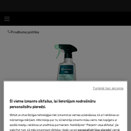
Privātuma politika
Turpināt bez akcepta
Šī vietne izmanto sīkfailus, lai lietotājam nodrošinātu
personalizētu pieredzi.
Palielināt
Sīkfaili un citas līdzīgas tehnoloģijas tiek izmantotas vietnes uzlabošanas, kā arī reklāmas un
mārketinga mērķiem. Informācija par to, kā lietotājs izmanto mūsu vietni, tiek kopīgota ar
sociālo mediju, reklāmas un analītikas partneriem. Noklikšķinot “Pieņemt visus sīkfailus”, jūs
piekrītat tam, kā mēs izmantojam sīkfailus, tāpēc varam
vietnē,
personalizēt jūsu pieredzi