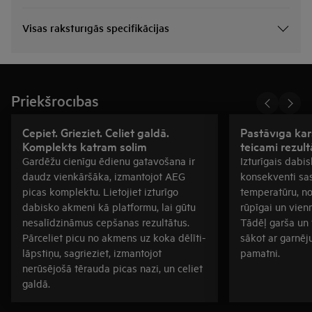
Visas raksturīgās specifikācijas
Priekšrocības
Cepiet. Grieziet. Celiet galdā.
Pastāvīga kar
Komplekts katram solim
teicami rezult
Gardēžu cienīgu ēdienu gatavošana ir
Izturīgais dabi
daudz vienkāršāka, izmantojot AEG
konsekventi sa
picas komplektu. Lietojiet izturīgo
temperatūru, no
dabisko akmeni kā platformu, lai gūtu
rūpīgai un vien
nesalīdzināmus cepšanas rezultātus.
Tādēļ garša un t
Pārceliet picu no akmens uz koka dēlīti-
sākot ar garnēj
lāpstiņu, sagrieziet, izmantojot
pamatni.
nerūsējošā tērauda picas nazi, un celiet
galdā.