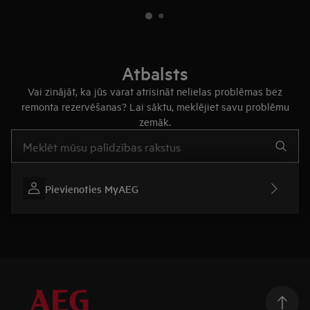
Atbalsts
Vai zinājāt, ka jūs varat atrisināt nelielas problēmas bez
remonta rezervēšanas? Lai sāktu, meklējiet savu problēmu
zemāk.
Rakstiet, lai meklētu rakstus par atbalstu
Pievienoties MyAEG