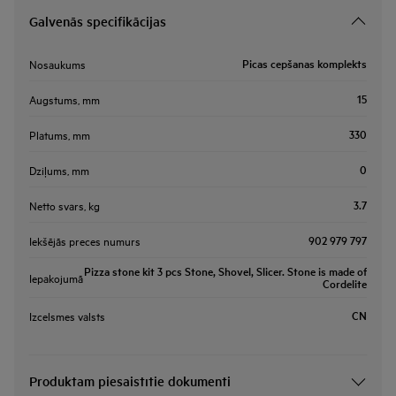
Galvenās specifikācijas
Picas cepšanas komplekts
Nosaukums
15
Augstums, mm
330
Platums, mm
0
Dziļums, mm
3.7
Netto svars, kg
902 979 797
Iekšējās preces numurs
Pizza stone kit 3 pcs Stone, Shovel, Slicer. Stone is made of
Iepakojumā
Cordelite
CN
Izcelsmes valsts
Produktam piesaistītie dokumenti