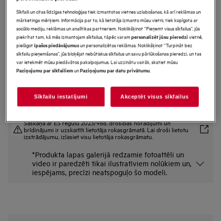
A9OZPS1
Sīkfaili un citas līdzīgas tehnoloģijas tiek izmantotas vietnes uzlabošanas, kā arī reklāmas un
Picas cepšanas komplekts
mārketinga mērķiem. Informācija par to, kā lietotājs izmanto mūsu vietni, tiek kopīgota ar
sociālo mediju, reklāmas un analītikas partneriem. Noklikšķinot “Pieņemt visus sīkfailus”, jūs
piekrītat tam, kā mēs izmantojam sīkfailus, tāpēc varam
vietnē,
personalizēt jūsu pieredzi
pielāgot
un personalizētas reklāmas. Noklikšķinot “Turpināt bez
īpašos piedāvājumus
Priekšrocības
sīkfailu pieņemšanas”, jūs bloķējat nebūtiskus sīkfailus un savu pārlūkošanas pieredzi, un tas
Gatavojiet augstas kvalitātes picas, izmantojot AEG gatavošanas akmeni.
var ietekmēt mūsu piedāvātos pakalpojumus. Lai uzzinātu vairāk, skatiet mūsu
Picas komplekts, kurā iekļauts gatavošanas akmens, koka lāpstiņa un picas
un
.
Paziņojumu par sīkfailiem
Paziņojumu par datu privātumu
nazis.
Ātra un vienmērīga karsēšana nozīmē, ka uz picas akmens gatavotam
ēdienam ir labāka garša un tekstūra.
Sīkfailu iestatījumi
Akceptēt visus sīkfailus
Saskaņā ar ES regulu 2023/988, drošības norādījumi un
brīdinājumi ir uzskaitīti lietotāja rokasgrāmatā. Lai droši lietotu
izstrādājumu, izlasiet visu lietotāja rokasgrāmatu.
*Produkta lapas galerijā redzamie fotoattēli un
video ir paredzēti tikai ilustratīviem nolūkiem un,
iespējams, precīzi neatspoguļo šo modeli.