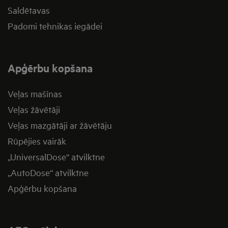
Saldētavas
Padomi tehnikas iegādei
Apģērbu kopšana
Veļas mašīnas
Veļas žāvētāji
Veļas mazgātāji ar žāvētāju
Rūpējies vairāk
„UniversalDose“ atvilktne
„AutoDose“ atvilktne
Apģērbu kopšana