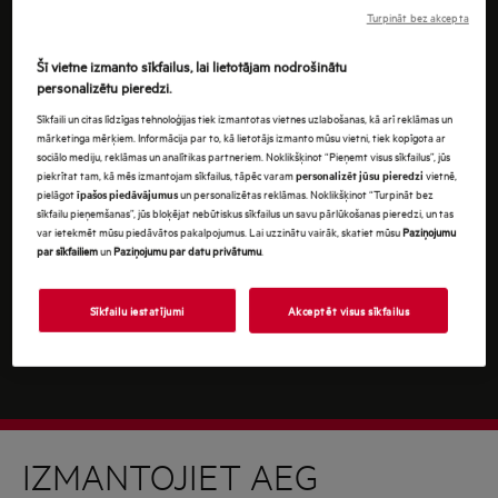
Turpinot jūs piekrītat mūsu
noteikumiem un
Turpināt bez akcepta
nosacījumiem
.
Šī vietne izmanto sīkfailus, lai lietotājam nodrošinātu
Lai uzzinātu, kā mēs apstrādājam jūsu personas
personalizētu pieredzi.
datus, lūdzu, iepazīstieties ar mūsu
datu aizsardzības
Sīkfaili un citas līdzīgas tehnoloģijas tiek izmantotas vietnes uzlabošanas, kā arī reklāmas un
ziņojumu
.
mārketinga mērķiem. Informācija par to, kā lietotājs izmanto mūsu vietni, tiek kopīgota ar
sociālo mediju, reklāmas un analītikas partneriem. Noklikšķinot “Pieņemt visus sīkfailus”, jūs
piekrītat tam, kā mēs izmantojam sīkfailus, tāpēc varam
vietnē,
personalizēt jūsu pieredzi
pielāgot
un personalizētas reklāmas. Noklikšķinot “Turpināt bez
īpašos piedāvājumus
sīkfailu pieņemšanas”, jūs bloķējat nebūtiskus sīkfailus un savu pārlūkošanas pieredzi, un tas
var ietekmēt mūsu piedāvātos pakalpojumus. Lai uzzinātu vairāk, skatiet mūsu
Paziņojumu
par sīkfailiem
un
Paziņojumu par datu privātumu
.
Sīkfailu iestatījumi
Akceptēt visus sīkfailus
IZMANTOJIET AEG