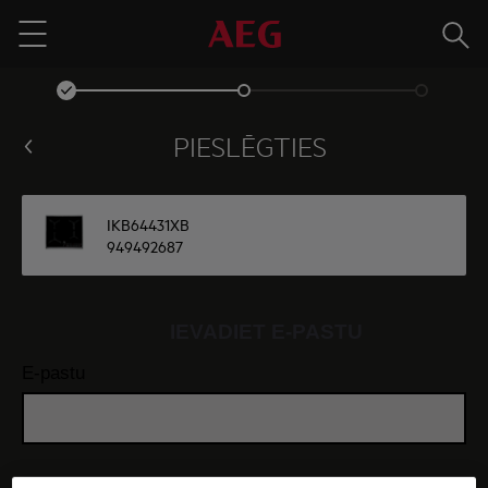
Meklē
Menu
PIESLĒGTIES
IKB64431XB
949492687
IEVADIET E-PASTU
E-pastu