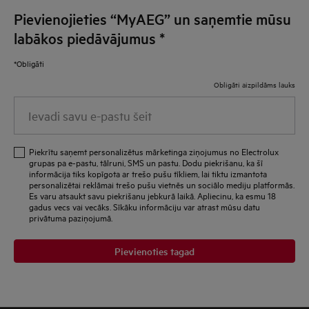
Pievienojieties “MyAEG” un saņemtie mūsu
labākos piedāvājumus
*
*Obligāti
Obligāti aizpildāms lauks
Ievadi savu e-pastu šeit
Piekrītu saņemt personalizētus mārketinga ziņojumus no Electrolux
grupas pa e-pastu, tālruni, SMS un pastu. Dodu piekrišanu, ka šī
informācija tiks kopīgota ar trešo pušu tīkliem, lai tiktu izmantota
personalizētai reklāmai trešo pušu vietnēs un sociālo mediju platformās.
Es varu atsaukt savu piekrišanu jebkurā laikā. Apliecinu, ka esmu 18
gadus vecs vai vecāks. Sīkāku informāciju var atrast mūsu datu
privātuma paziņojumā.
Pievienoties tagad