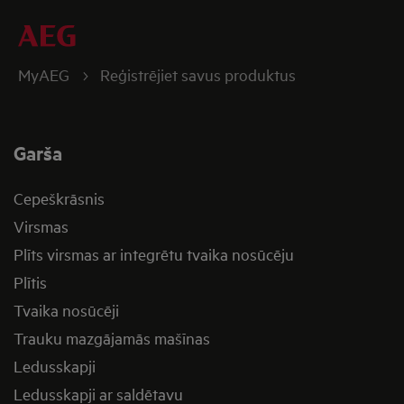
MyAEG
Reģistrējiet savus produktus
Garša
Cepeškrāsnis
Virsmas
Plīts virsmas ar integrētu tvaika nosūcēju
Plītis
Tvaika nosūcēji
Trauku mazgājamās mašīnas
Ledusskapji
Ledusskapji ar saldētavu