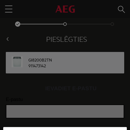
Meklē
Menu
PIESLĒGTIES
GI8200B2TN
911473142
IEVADIET E-PASTU
E-pastu