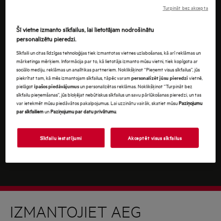
Turpinot jūs piekrītat mūsu
noteikumiem un
Turpināt bez akcepta
nosacījumiem
.
Šī vietne izmanto sīkfailus, lai lietotājam nodrošinātu
Lai uzzinātu, kā mēs apstrādājam jūsu personas
personalizētu pieredzi.
datus, lūdzu, iepazīstieties ar mūsu
datu aizsardzības
Sīkfaili un citas līdzīgas tehnoloģijas tiek izmantotas vietnes uzlabošanas, kā arī reklāmas un
ziņojumu
.
mārketinga mērķiem. Informācija par to, kā lietotājs izmanto mūsu vietni, tiek kopīgota ar
sociālo mediju, reklāmas un analītikas partneriem. Noklikšķinot “Pieņemt visus sīkfailus”, jūs
piekrītat tam, kā mēs izmantojam sīkfailus, tāpēc varam
vietnē,
personalizēt jūsu pieredzi
pielāgot
un personalizētas reklāmas. Noklikšķinot “Turpināt bez
īpašos piedāvājumus
sīkfailu pieņemšanas”, jūs bloķējat nebūtiskus sīkfailus un savu pārlūkošanas pieredzi, un tas
var ietekmēt mūsu piedāvātos pakalpojumus. Lai uzzinātu vairāk, skatiet mūsu
Paziņojumu
par sīkfailiem
un
Paziņojumu par datu privātumu
.
Sīkfailu iestatījumi
Akceptēt visus sīkfailus
IZMANTOJIET AEG