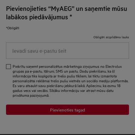
Pievienojieties “MyAEG” un saņemtie mūsu
labākos piedāvājumus
*
*Obligāti
Obligāti aizpildāms lauks
Ievadi savu e-pastu šeit
Piekrītu saņemt personalizētus mārketinga ziņojumus no Electrolux
grupas pa e-pastu, tālruni, SMS un pastu. Dodu piekrišanu, ka šī
informācija tiks kopīgota ar trešo pušu tīkliem, lai tiktu izmantota
personalizētai reklāmai trešo pušu vietnēs un sociālo mediju platformās.
Es varu atsaukt savu piekrišanu jebkurā laikā. Apliecinu, ka esmu 18
gadus vecs vai vecāks. Sīkāku informāciju var atrast mūsu datu
privātuma paziņojumā.
Pievienoties tagad