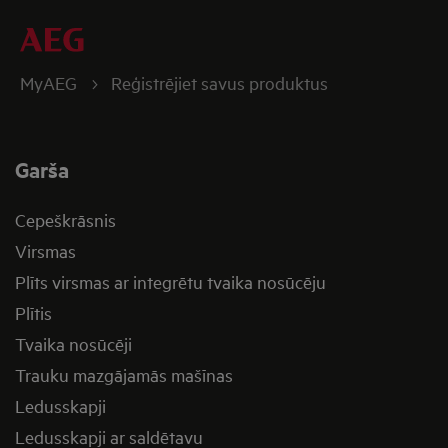
MyAEG
Reģistrējiet savus produktus
Garša
Cepeškrāsnis
Virsmas
Plīts virsmas ar integrētu tvaika nosūcēju
Plītis
Tvaika nosūcēji
Trauku mazgājamās mašīnas
Ledusskapji
Ledusskapji ar saldētavu