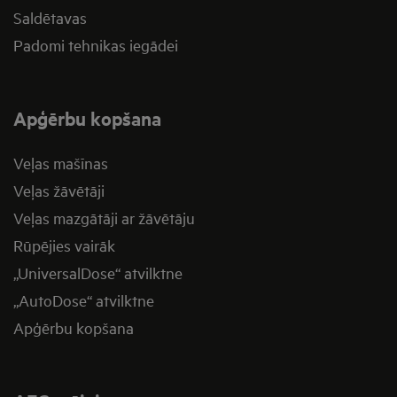
Saldētavas
Padomi tehnikas iegādei
Apģērbu kopšana
Veļas mašīnas
Veļas žāvētāji
Veļas mazgātāji ar žāvētāju
Rūpējies vairāk
„UniversalDose“ atvilktne
„AutoDose“ atvilktne
Apģērbu kopšana