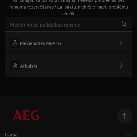
remonta rezervēšanas? Lai sāktu, meklējiet savu problēmu
zemāk.
Rakstiet, lai meklētu rakstus par atbalstu
Pievienoties MyAEG
Atbalsts
Garša