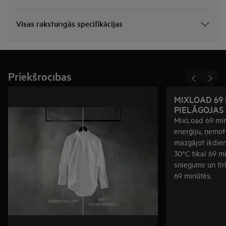
Visas raksturīgās specifikācijas
Priekšrocības
MIXLOAD 69 
PIELĀGOJAS
MixLoad 69 min
enerģiju, ņemot
mazgājot ikdie
30°C tikai 69 m
sniegums un tīrī
69 minūtēs.