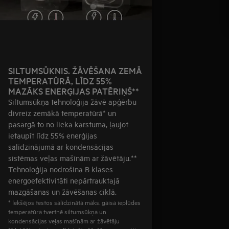
SILTUMSŪKNIS. ŽĀVĒŠANA ZEMĀ
TEMPERATŪRĀ, LĪDZ 55%
MAZĀKS ENERĢIJAS PATĒRIŅŠ**
Siltumsūkņa tehnoloģija žāvē apģērbu
divreiz zemākā temperatūrā* un
pasargā to no lieka karstuma, ļaujot
ietaupīt līdz 55% enerģijas
salīdzinājumā ar kondensācijas
sistēmas veļas mašīnām ar žāvētāju.**
Tehnoloģija nodrošina B klases
energoefektivitāti nepārtrauktajā
mazgāšanas un žāvēšanas ciklā.
* Iekšējos testos salīdzināta maks. gaisa ieplūdes
temperatūra tvertnē siltumsūkņa un
kondensācijas veļas mašīnām ar žāvētāju