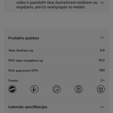
video ir paredzēti tikai ilustratīviem nolūkiem un,
iespējams, precīzi neatspoguļo šo modeli.
Produkta īpašības
6.0
Veļas žāvēšana, kg
10.0
MAX veļas mazgāšana, kg
1551
MAX apgriezieni RPM
C+
Panelis
Galvenās specifikācijas