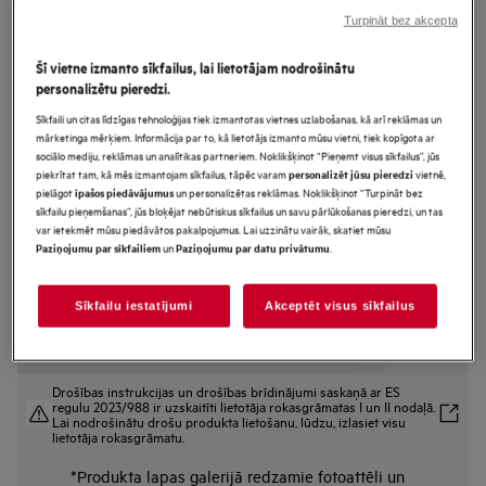
LWR98165NXE
Turpināt bez akcepta
9000. sērija Brīvstāvoša priekšas
Šī vietne izmanto sīkfailus, lai lietotājam nodrošinātu
ielādes veļasmašīna ar žāvētāju 10.0
personalizētu pieredzi.
kg 1551 rpm
Sīkfaili un citas līdzīgas tehnoloģijas tiek izmantotas vietnes uzlabošanas, kā arī reklāmas un
mārketinga mērķiem. Informācija par to, kā lietotājs izmanto mūsu vietni, tiek kopīgota ar
sociālo mediju, reklāmas un analītikas partneriem. Noklikšķinot “Pieņemt visus sīkfailus”, jūs
piekrītat tam, kā mēs izmantojam sīkfailus, tāpēc varam
vietnē,
personalizēt jūsu pieredzi
Ražojuma informācijas lapa
pielāgot
un personalizētas reklāmas. Noklikšķinot “Turpināt bez
īpašos piedāvājumus
Priekšrocības
sīkfailu pieņemšanas”, jūs bloķējat nebūtiskus sīkfailus un savu pārlūkošanas pieredzi, un tas
9000.sērijas „AbsoluteCare®“ veļas mašīna ar žāvētāju nodrošina
var ietekmēt mūsu piedāvātos pakalpojumus. Lai uzzinātu vairāk, skatiet mūsu
audumiem īpašu kopšanu.
un
.
Paziņojumu par sīkfailiem
Paziņojumu par datu privātumu
Izžāvējiet apģērbu divreiz zemākā temperatūrā, lietojot siltumsūkni.
SpecialCare Wash-to-Dry — tvertnes kustības pielāgotas dažādiem
audumiem.
Sīkfailu iestatījumi
Akceptēt visus sīkfailus
Drošības instrukcijas un drošības brīdinājumi saskaņā ar ES
regulu 2023/988 ir uzskaitīti lietotāja rokasgrāmatas I un II nodaļā.
Lai nodrošinātu drošu produkta lietošanu, lūdzu, izlasiet visu
lietotāja rokasgrāmatu.
*Produkta lapas galerijā redzamie fotoattēli un