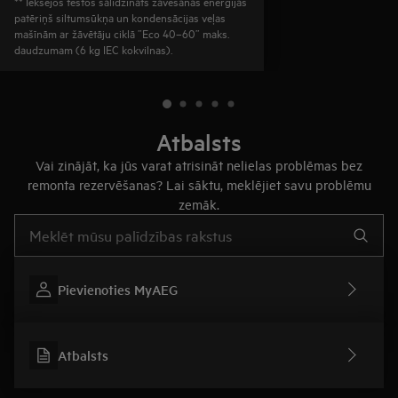
** Iekšējos testos salīdzināts žāvēšanas enerģijas
patēriņš siltumsūkņa un kondensācijas veļas
mašīnām ar žāvētāju ciklā ”Eco 40–60” maks.
daudzumam (6 kg IEC kokvilnas).
Atbalsts
Vai zinājāt, ka jūs varat atrisināt nelielas problēmas bez
remonta rezervēšanas? Lai sāktu, meklējiet savu problēmu
zemāk.
Rakstiet, lai meklētu rakstus par atbalstu
Pievienoties MyAEG
Atbalsts